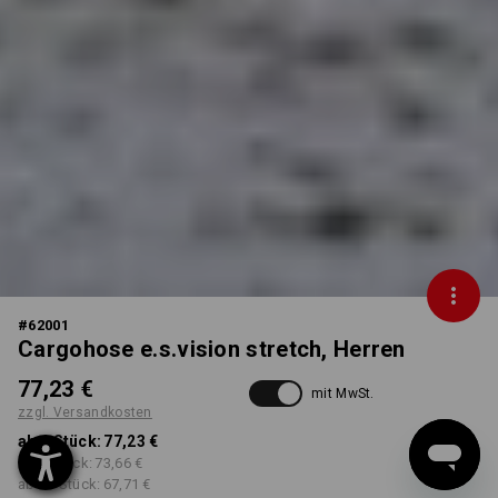
#
62001
Cargohose e.s.vision stretch, Herren
77,23 €
mit MwSt.
zzgl. Versandkosten
ab 1 Stück:
77,23 €
ab 5 Stück:
73,66 €
ab 20 Stück:
67,71 €