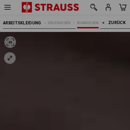
ZURÜCK    >
ARBEITSKLEIDUNG
REN
ARBEITSHOSEN
BERUFSHOSEN
BUNDHOSEN