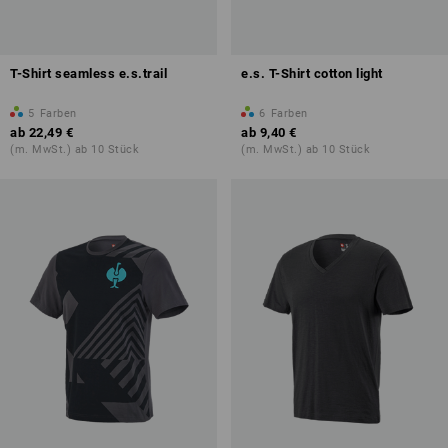
T-Shirt seamless e.s.trail
e.s. T-Shirt cotton light
5
Farben
6
Farben
ab
22,49 €
ab
9,40 €
(m. MwSt.) ab 10 Stück
(m. MwSt.) ab 10 Stück