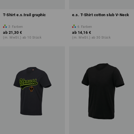
T-Shirt e.s.trail graphic
e.s. T-Shirt cotton slub V-Neck
3
Farben
6
Farben
ab
21,30 €
ab
14,16 €
(m. MwSt.) ab 10 Stück
(m. MwSt.) ab 30 Stück