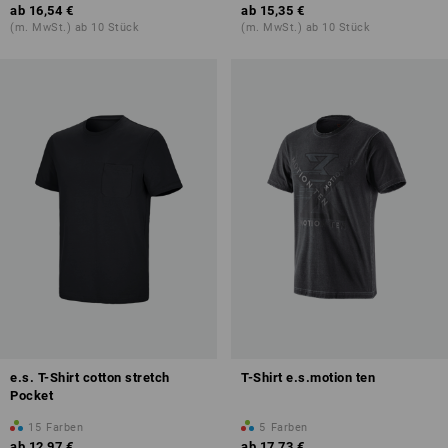
ab
16,54 €
ab
15,35 €
(m. MwSt.) ab 10 Stück
(m. MwSt.) ab 10 Stück
e.s. T-Shirt cotton stretch
T-Shirt e.s.motion ten
Pocket
15
Farben
5
Farben
ab
12,97 €
ab
17,73 €