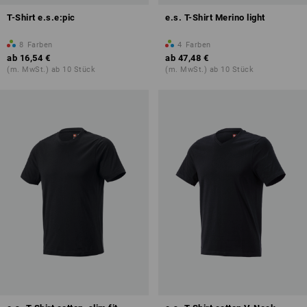
T-Shirt e.s.e:pic
e.s. T-Shirt Merino light
8
Farben
4
Farben
ab
16,54 €
ab
47,48 €
(m. MwSt.) ab 10 Stück
(m. MwSt.) ab 10 Stück