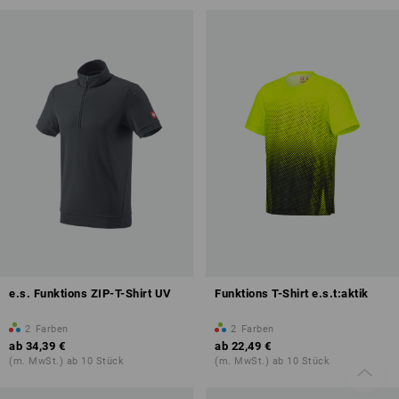
e.s. Funktions ZIP-T-Shirt UV
Funktions T-Shirt e.s.t:aktik
2
Farben
2
Farben
ab
34,39 €
ab
22,49 €
(m. MwSt.) ab 10 Stück
(m. MwSt.) ab 10 Stück