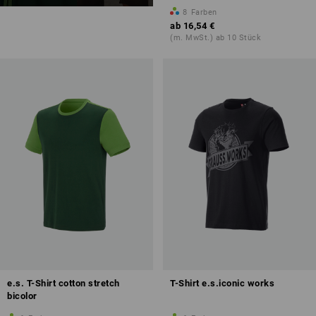
8
Farben
ab
16,54 €
(m. MwSt.) ab 10 Stück
e.s. T-Shirt cotton stretch
T-Shirt e.s.iconic works
bicolor