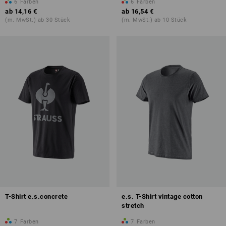
6
Farben
6
Farben
ab
14,16 €
ab
16,54 €
(m. MwSt.) ab 30 Stück
(m. MwSt.) ab 10 Stück
T-Shirt e.s.concrete
e.s. T-Shirt vintage cotton
stretch
7
Farben
7
Farben