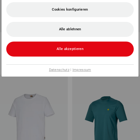
Cookies konfigurieren
Alle ablehnen
e.s. Funktions-T-Shirt poly
e.s. Warnschutz Funktions T-
Silverfresh
Shirt
Alle akzeptieren
5
Farben
2
Farben
ab
18,92 €
ab
40,34 €
(m. MwSt.) ab 10 Stück
(m. MwSt.) ab 10 Stück
Datenschutz
|
Impressum