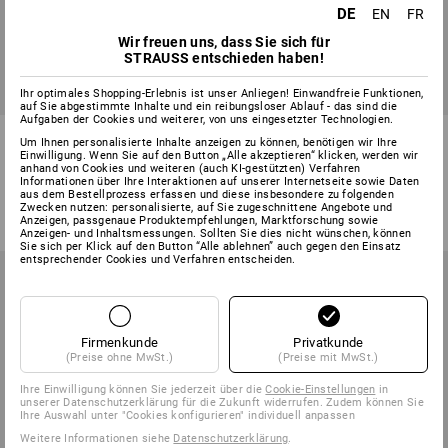
DE
EN
FR
Wir freuen uns, dass Sie sich für
STRAUSS entschieden haben!
Ihr optimales Shopping-Erlebnis ist unser Anliegen! Einwandfreie Funktionen,
auf Sie abgestimmte Inhalte und ein reibungsloser Ablauf - das sind die
Aufgaben der Cookies und weiterer, von uns eingesetzter Technologien.
Warnschutz Funktions T-Shirt
T-Shirt e.s.industry
Um Ihnen personalisierte Inhalte anzeigen zu können, benötigen wir Ihre
e.s.motion 2020
Einwilligung. Wenn Sie auf den Button „Alle akzeptieren“ klicken, werden wir
anhand von Cookies und weiteren (auch KI-gestützten) Verfahren
Informationen über Ihre Interaktionen auf unserer Internetseite sowie Daten
2
Farben
8
Farben
aus dem Bestellprozess erfassen und diese insbesondere zu folgenden
ab
41,53 €
ab
9,40 €
Zwecken nutzen: personalisierte, auf Sie zugeschnittene Angebote und
(m. MwSt.) ab 10 Stück
(m. MwSt.) ab 30 Stück
Anzeigen, passgenaue Produktempfehlungen, Marktforschung sowie
Anzeigen- und Inhaltsmessungen. Sollten Sie dies nicht wünschen, können
Sie sich per Klick auf den Button “Alle ablehnen” auch gegen den Einsatz
entsprechender Cookies und Verfahren entscheiden.
Firmenkunde
Privatkunde
(Preise ohne MwSt.)
(Preise mit MwSt.)
Ihre Einwilligung können Sie jederzeit über die
Cookie-Einstellungen
in
unserer Datenschutzerklärung für die Zukunft widerrufen. Zudem können Sie
Ihre Auswahl unter "Cookies konfigurieren" individuell anpassen
Weitere Informationen siehe
Datenschutzerklärung
.