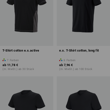
T-Shirt cotton e.s.active
e.s. T-Shirt cotton, long fit
7
Farben
6
Farben
ab
11,78 €
ab
7,96 €
(m. MwSt.) ab 30 Stück
(m. MwSt.) ab 100 Stück