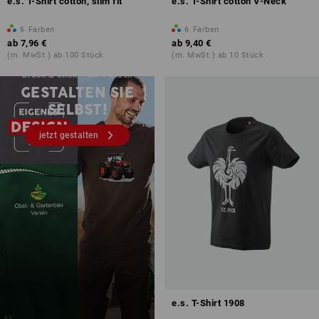
e.s. T-Shirt cotton, slim fit
e.s. T-Shirt cotton V-Neck
6
Farben
6
Farben
ab
7,96 €
ab
9,40 €
(m. MwSt.) ab 100 Stück
(m. MwSt.) ab 10 Stück
Druck & Stick – ab 1 Stück
GESTALTEN SIE
SELBST!
jetzt gestalten
e.s. T-Shirt 1908