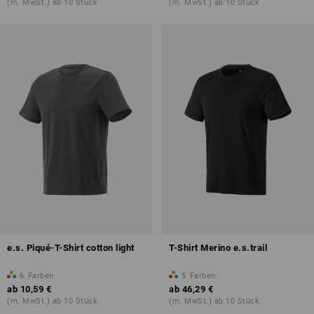
(m. MwSt.) ab 10 Stück
(m. MwSt.) ab 10 Stück
e.s. Piqué-T-Shirt cotton light
T-Shirt Merino e.s.trail
6
Farben
5
Farben
ab
10,59 €
ab
46,29 €
(m. MwSt.) ab 10 Stück
(m. MwSt.) ab 10 Stück