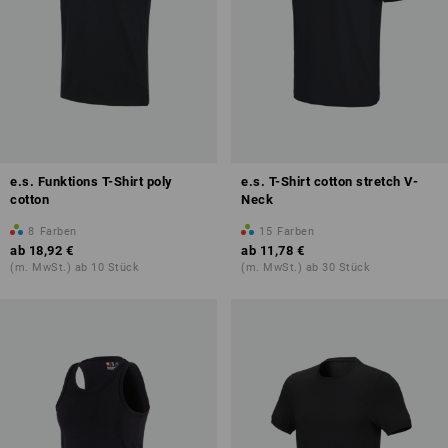
e.s. Funktions T-Shirt poly
e.s. T-Shirt cotton stretch V-
cotton
Neck
8
Farben
15
Farben
ab
18,92 €
ab
11,78 €
(m. MwSt.) ab 10 Stück
(m. MwSt.) ab 30 Stück