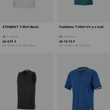
STONEKIT T-Shirt Basic
Funktions T-Shirt UV e.s.trail
4
Farben
6
Farben
ab
4,51 €
ab
14,16 €
(m. MwSt.) ab 300 Stück
(m. MwSt.) ab 10 Stück