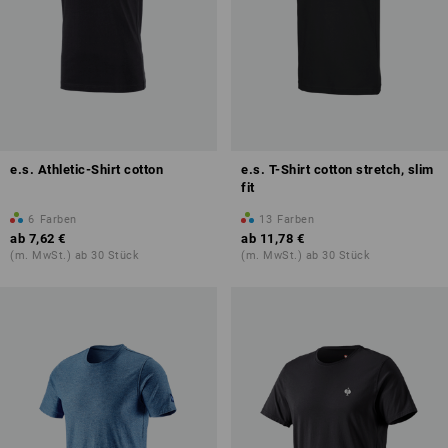
e.s. Athletic-Shirt cotton
e.s. T-Shirt cotton stretch, slim
fit
6
Farben
13
Farben
ab
7,62 €
ab
11,78 €
(m. MwSt.) ab 30 Stück
(m. MwSt.) ab 30 Stück