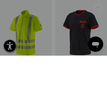
e.s. Warnschutz Funktions ZIP-
FCB Premium T-Shirt Cotton
T-Shirt UV
Stretch Pocket
2
Farben
1
Farbe
ab
43,91 €
24,95 €
(m. MwSt.) ab 10 Stück
(m. MwSt.)