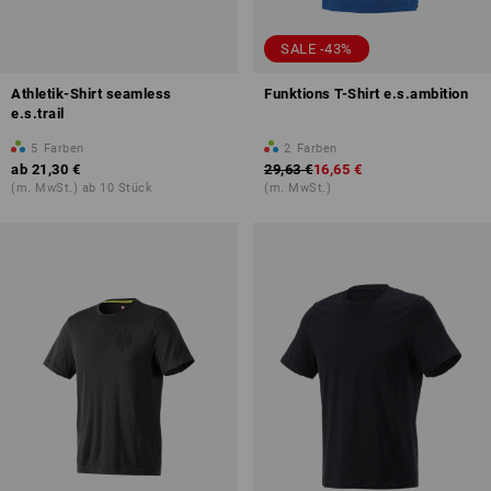
SALE -43%
Athletik-Shirt seamless
Funktions T-Shirt e.s.ambition
e.s.trail
5
Farben
2
Farben
ab
21,30 €
29,63 €
16,65 €
(m. MwSt.) ab 10 Stück
(m. MwSt.)