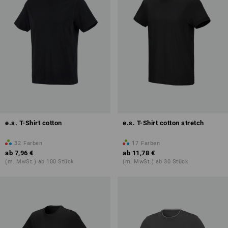
e.s. T-Shirt cotton
e.s. T-Shirt cotton stretch
32
Farben
17
Farben
ab
7,96 €
ab
11,78 €
(m. MwSt.) ab 100 Stück
(m. MwSt.) ab 30 Stück