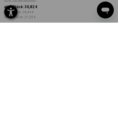
zzgl. Versandkosten
ab 1 Stück:
30,82 €
ab 5 Stück:
28,44 €
ab 30 Stück:
27,25 €
Workwearstore
Lieferzeit ca. 2-4 Werktage
Verfügbarkeit
FARBE
GRÖSSE
XS
wählen
wählen
schwarz
Mengenrabatt
ab 1 Stück
ab 5 Stück
ab 30 Stück
Ersparnis:
Ersparnis:
Ersparnis:
0
%/
Stück
8
%/
Stück
12
%/
Stück