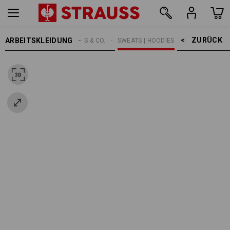
ZURÜCK    >
ARBEITSKLEIDUNG
HERREN
SHIRTS & CO.
SWEATS | HOODIES