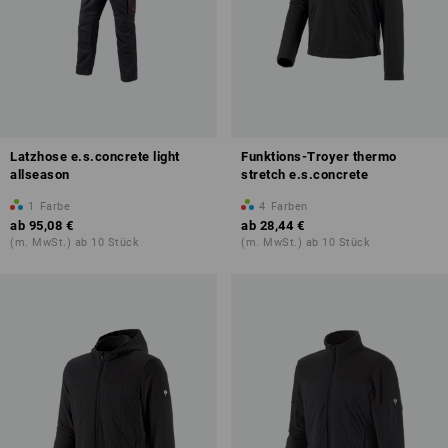
Latzhose e.s.concrete light
Funktions-Troyer thermo
allseason
stretch e.s.concrete
1
Farbe
4
Farben
ab
95,08 €
ab
28,44 €
(m. MwSt.) ab 10 Stück
(m. MwSt.) ab 10 Stück