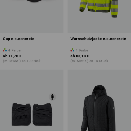
Cap e.s.concrete
Warnschutzjacke e.s.concrete
4
Farben
1
Farbe
ab
11,78 €
ab
83,18 €
(m. MwSt.) ab 10 Stück
(m. MwSt.) ab 10 Stück