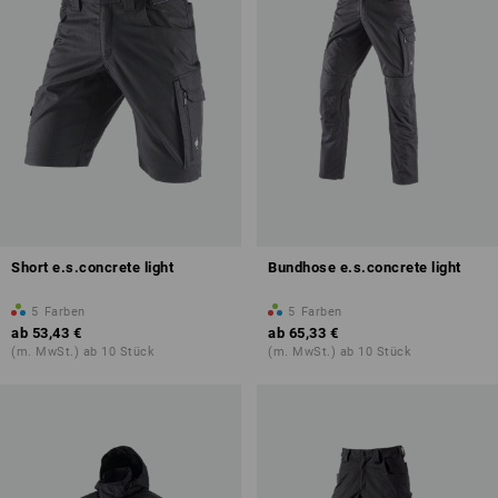
Short e.s.concrete light
Bundhose e.s.concrete light
5
Farben
5
Farben
ab
53,43 €
ab
65,33 €
(m. MwSt.) ab 10 Stück
(m. MwSt.) ab 10 Stück