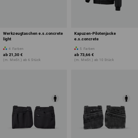
Werkzeugtaschen e.s.concrete
Kapuzen-Pilotenjacke
light
e.s.concrete
4
Farben
5
Farben
ab
21,30 €
ab
73,66 €
(m. MwSt.) ab 6 Stück
(m. MwSt.) ab 10 Stück