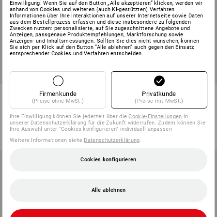
Einwilligung. Wenn Sie auf den Button „Alle akzeptieren“ klicken, werden wir
anhand von Cookies und weiteren (auch KI-gestützten) Verfahren
Informationen über Ihre Interaktionen auf unserer Internetseite sowie Daten
aus dem Bestellprozess erfassen und diese insbesondere zu folgenden
Zwecken nutzen: personalisierte, auf Sie zugeschnittene Angebote und
Anzeigen, passgenaue Produktempfehlungen, Marktforschung sowie
Anzeigen- und Inhaltsmessungen. Sollten Sie dies nicht wünschen, können
Sie sich per Klick auf den Button “Alle ablehnen” auch gegen den Einsatz
entsprechender Cookies und Verfahren entscheiden.
Warnschutz-Bundhose
T-Shirt e.s.concrete
Firmenkunde
Privatkunde
(Preise ohne MwSt.)
(Preise mit MwSt.)
e.s.concrete
Ihre Einwilligung können Sie jederzeit über die
Cookie-Einstellungen
in
1
Farbe
7
Farben
unserer Datenschutzerklärung für die Zukunft widerrufen. Zudem können Sie
ab
71,28 €
ab
16,54 €
Ihre Auswahl unter "Cookies konfigurieren" individuell anpassen
(m. MwSt.) ab 10 Stück
(m. MwSt.) ab 10 Stück
Weitere Informationen siehe
Datenschutzerklärung
.
Cookies konfigurieren
Alle ablehnen