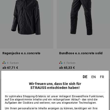
Regenjacke e.s.concrete
Bundhose e.s.concrete solid
4
Farben
4
Farben
ab
67,71 €
ab
65,33 €
(m. MwSt.) ab 10 Stück
(m. MwSt.) ab 10 Stück
DE
EN
FR
Wir freuen uns, dass Sie sich für
STRAUSS entschieden haben!
Ihr optimales Shopping-Erlebnis ist unser Anliegen! Einwandfreie Funktionen,
auf Sie abgestimmte Inhalte und ein reibungsloser Ablauf - das sind die
Aufgaben der Cookies und weiterer, von uns eingesetzter Technologien.
Um Ihnen personalisierte Inhalte anzeigen zu können, benötigen wir Ihre