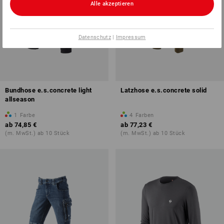
Alle akzeptieren
Datenschutz
|
Impressum
Bundhose e.s.concrete light
Latzhose e.s.concrete solid
allseason
1
Farbe
4
Farben
ab
74,85 €
ab
77,23 €
(m. MwSt.) ab 10 Stück
(m. MwSt.) ab 10 Stück