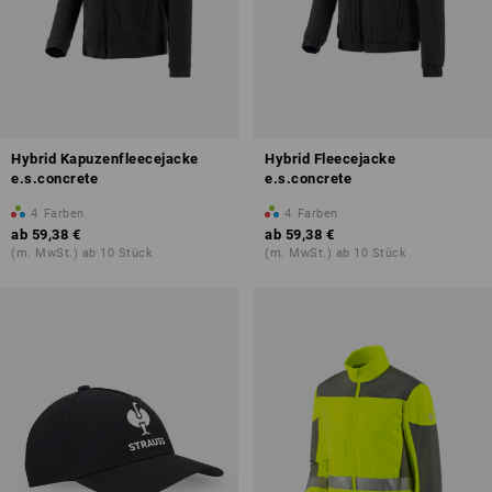
Hybrid Kapuzenfleecejacke
Hybrid Fleecejacke
e.s.concrete
e.s.concrete
4
Farben
4
Farben
ab
59,38 €
ab
59,38 €
(m. MwSt.) ab 10 Stück
(m. MwSt.) ab 10 Stück