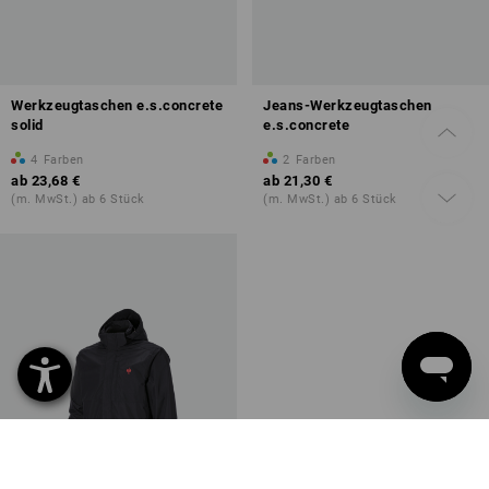
Werkzeugtaschen e.s.concrete
Jeans-Werkzeugtaschen
solid
e.s.concrete
4
Farben
2
Farben
ab
23,68 €
ab
21,30 €
(m. MwSt.) ab 6 Stück
(m. MwSt.) ab 6 Stück