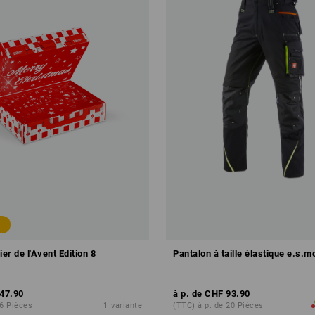
ier de l'Avent Edition 8
Pantalon à taille élastique e.s.m
47.90
à p. de
CHF 93.90
 6 Pièces
1
variante
(TTC) à p. de 20 Pièces