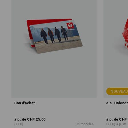
NOUVEAU
Bon d'achat
e.s. Calendr
à p. de
CHF 25.00
à p. de
CHF 
(TTC)
2
modèles
(TTC) à p. de