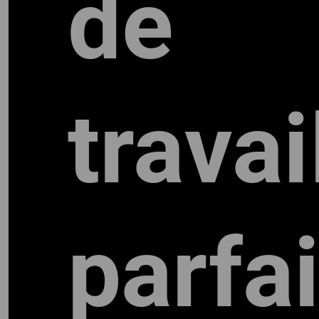
de
travai
ME
parfai