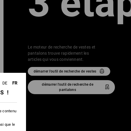
IL
3 éta
Le moteur de recherche de vestes et
pantalons trouve rapidement les
articles qui vous conviennent.
démarrer l'outil de recherche de vestes
FR
DE
démarrer l'outil de recherche de
pantalons
SS !
le contenu
si que le