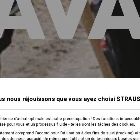
AVA
s nous réjouissons que vous ayez choisi STRAU
érience d'achat optimale est notre préoccupation ! Des fonctions impeccab
isé pour vous et un processus fluide - telles sont les tâches des cookies.
ement comprend l’accord pour l’utilisation à des fins de suivi (tracking) ain
t des données associé, de même que l’utilisation de techniques basées sur