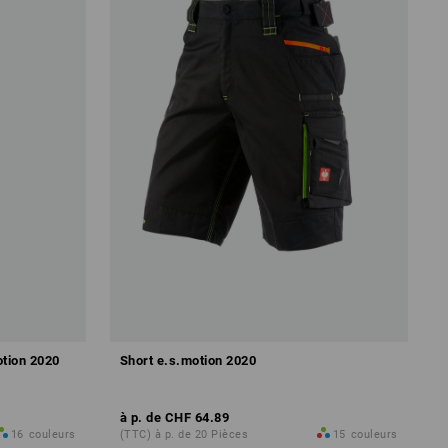
otion 2020
Short e.s.motion 2020
à p. de
CHF 64.89
16
couleurs
(TTC) à p. de 20 Pièces
15
couleurs