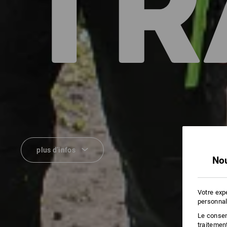
TR
plus d’infos
Nou
Votre exp
personnal
Le consent
traitemen