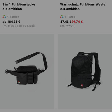
3 in 1 Funktionsjacke
Warnschutz Funktions Weste
e.s.ambition
e.s.ambition
4
Farben
1
Farbe
ab
184,33 €
47,48 €
29,74 €
(m. MwSt.) ab 10 Stück
(m. MwSt.)