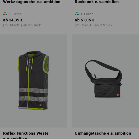
Werkzeugtasche e.s.ambition
Rucksack e.s.ambition
1
Farbe
1
Farbe
ab
34,39 €
ab
51,05 €
(m. MwSt.) ab 3 Stück
(m. MwSt.) ab 3 Stück
Reflex Funktions Weste
Umhängetasche e.s.ambition
e.s.ambition