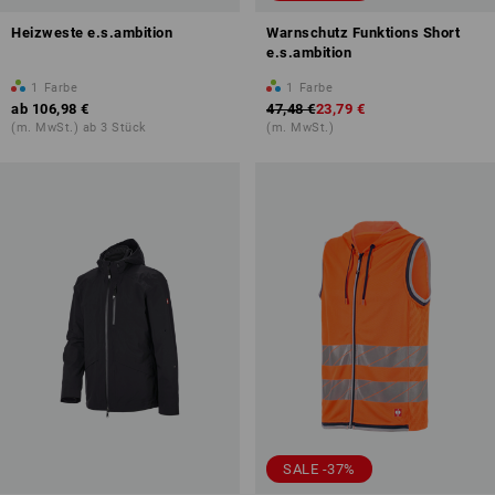
Heizweste e.s.ambition
Warnschutz Funktions Short
e.s.ambition
1
Farbe
1
Farbe
ab
106,98 €
47,48 €
23,79 €
(m. MwSt.) ab 3 Stück
(m. MwSt.)
SALE -37%