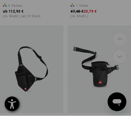
4
Farben
1
Farbe
ab
112,93 €
47,48 €
23,79 €
(m. MwSt.) ab 10 Stück
(m. MwSt.)
Werkzeug-Schultertasche
Nageltasche e.s.ambition
e.s.ambition