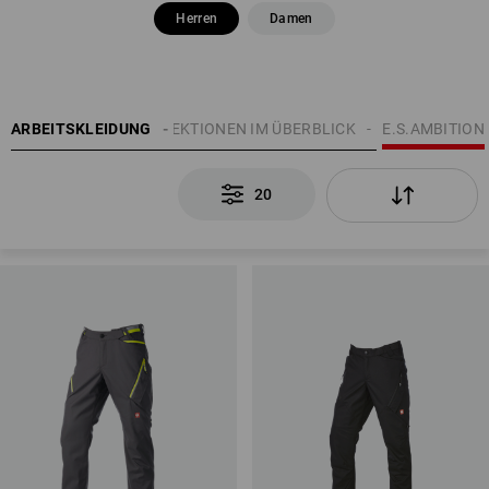
Herren
Damen
THEMEN
ARBEITSKLEIDUNG
E.S. KOLLEKTIONEN IM ÜBERBLICK
E.S.AMBITION
20