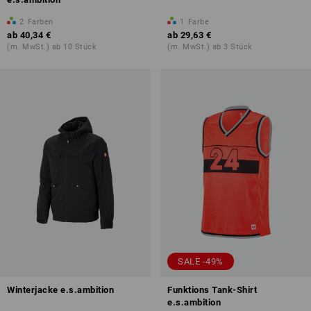
2
Farben
1
Farbe
ab
40,34 €
ab
29,63 €
(m. MwSt.) ab 10 Stück
(m. MwSt.) ab 3 Stück
SALE -49%
Winterjacke e.s.ambition
Funktions Tank-Shirt
e.s.ambition