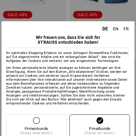
SALE -48%
SALE -45%
Funktions T-Shirt e.s.ambition
Short e.s.ambition
DE
EN
FR
Wir freuen uns, dass Sie sich für
1
Farbe
2
Farben
STRAUSS entschieden haben!
32,61 €
16,65 €
43,91 €
23,79 €
(m. MwSt.)
(m. MwSt.)
Ihr optimales Shopping-Erlebnis ist unser Anliegen! Einwandfreie Funktionen,
auf Sie abgestimmte Inhalte und ein reibungsloser Ablauf - das sind die
Aufgaben der Cookies und weiterer, von uns eingesetzter Technologien.
Um Ihnen personalisierte Inhalte anzeigen zu können, benötigen wir Ihre
Einwilligung. Wenn Sie auf den Button „Alle akzeptieren“ klicken, werden wir
anhand von Cookies und weiteren (auch KI-gestützten) Verfahren
Informationen über Ihre Interaktionen auf unserer Internetseite sowie Daten
aus dem Bestellprozess erfassen und diese insbesondere zu folgenden
Zwecken nutzen: personalisierte, auf Sie zugeschnittene Angebote und
Anzeigen, passgenaue Produktempfehlungen, Marktforschung sowie
Anzeigen- und Inhaltsmessungen. Sollten Sie dies nicht wünschen, können
Sie sich per Klick auf den Button “Alle ablehnen” auch gegen den Einsatz
entsprechender Cookies und Verfahren entscheiden.
Firmenkunde
Privatkunde
(Preise ohne MwSt.)
(Preise mit MwSt.)