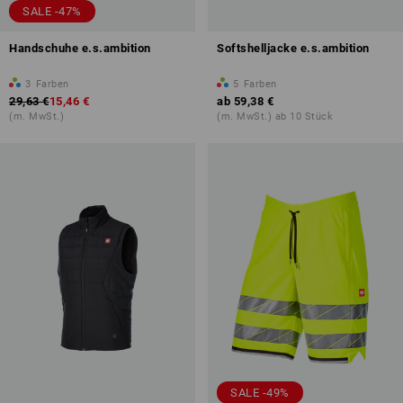
SALE -47%
Handschuhe e.s.ambition
Softshelljacke e.s.ambition
3
Farben
5
Farben
29,63 €
15,46 €
ab
59,38 €
(m. MwSt.)
(m. MwSt.) ab 10 Stück
SALE -49%