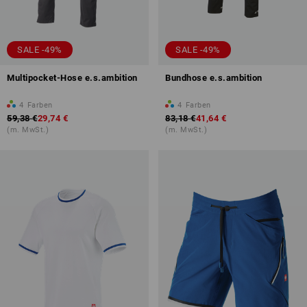
SALE -49%
SALE -49%
Multipocket-Hose e.s.ambition
Bundhose e.s.ambition
4
Farben
4
Farben
59,38 €
29,74 €
83,18 €
41,64 €
(m. MwSt.)
(m. MwSt.)