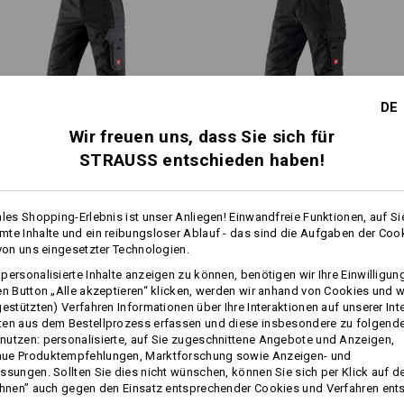
mehr
Klicken Sie auf den Button "Datenblat
DE
Wir freuen uns, dass Sie sich für
Datenblatt
1
STRAUSS entschieden haben!
/
3
Zip-Off Bundhose e.s.​active
Bundhose e.s.​prestige
Personalisierung:
ales Shopping-Erlebnis ist unser Anliegen! Einwandfreie Funktionen, auf Si
te Inhalte und ein reibungsloser Ablauf - das sind die Aufgaben der Coo
Selbst gestalten
 von uns eingesetzter Technologien.
Gleiche Features:
Gleiche Features:
personalisierte Inhalte anzeigen zu können, benötigen wir Ihre Einwilligu
en Button „Alle akzeptieren“ klicken, werden wir anhand von Cookies und w
gestützten) Verfahren Informationen über Ihre Interaktionen auf unserer Int
ten aus dem Bestellprozess erfassen und diese insbesondere zu folgend
20
19
utzen: personalisierte, auf Sie zugeschnittene Angebote und Anzeigen,
ue Produktempfehlungen, Marktforschung sowie Anzeigen- und
ssungen. Sollten Sie dies nicht wünschen, können Sie sich per Klick auf d
ehnen” auch gegen den Einsatz entsprechender Cookies und Verfahren ent