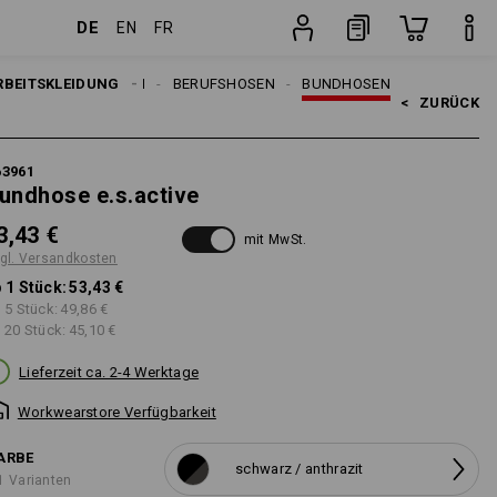
DE
EN
FR
Stück
EN
RBEITSKLEIDUNG
ARBEITSHOSEN
BERUFSHOSEN
BUNDHOSEN
<   
ZURÜCK
63961
undhose e.s.active
3,43 €
mit MwSt.
gl. Versandkosten
 1 Stück:
53,43 €
 5 Stück:
49,86 €
 20 Stück:
45,10 €
Lieferzeit ca. 2-4 Werktage
Workwearstore Verfügbarkeit
ARBE
schwarz / anthrazit
1 Varianten