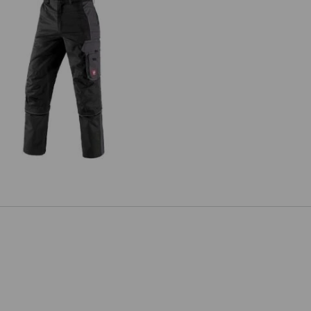
Zip-Off Bundhose e.s.active