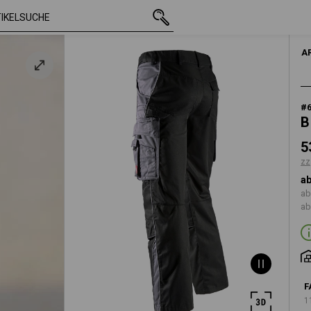
mit MwSt.
53,43 €
40
zzgl. Versandkosten
HERR
A
#
B
5
zz
ab
ab
ab
F
1