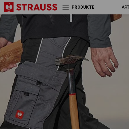
PRODUKTE
schwarz /
Bundhose e.s.active
anthrazit