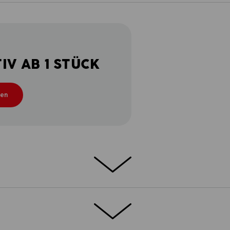
V AB 1 STÜCK
ten
ETAILS
EXTRAS