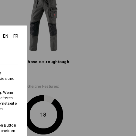
t" für weitere Informationen.
EN
FR
Bundhose e.s.​roughtough
e
kies und
Logoservice
Gleiche Features:
ng. Wenn
eiteren
ernetseite
en
18
en Button
scheiden.