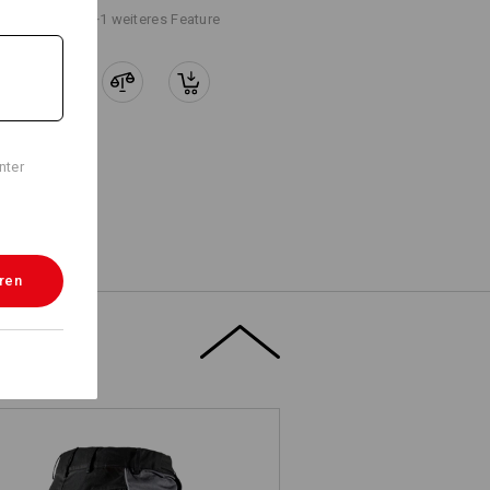
+1 weiteres Feature
nter
eren