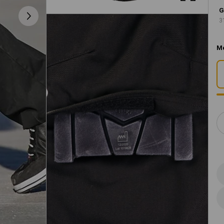
G
3
M