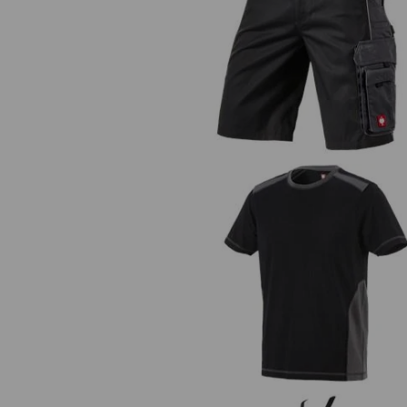
Short e.s.active
T-Shirt cotton e.s.active