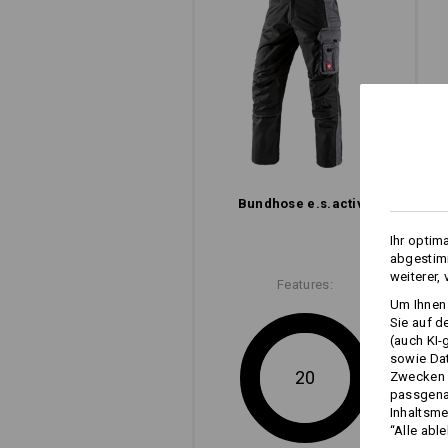
Bundhose e.s.​active
Ihr optim
abgestimm
weiterer,
Features:
Um Ihnen 
Sie auf d
(auch KI-
sowie Da
20
Zwecken n
passgena
Inhaltsme
“Alle abl