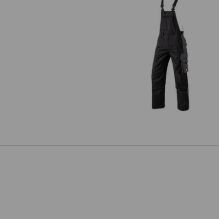
Latzhose e.s.active