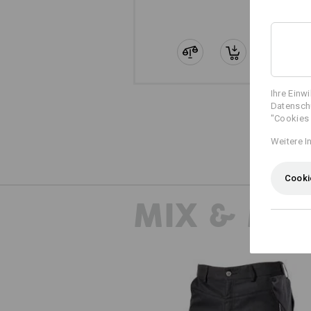
Ihre Einw
Datenschu
"Cookies 
Weitere I
Cooki
MIX & MA