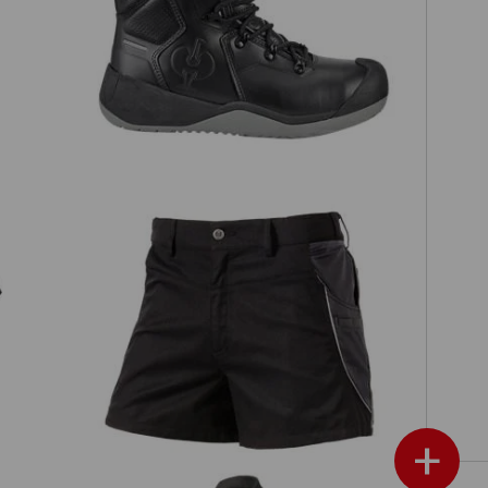
S3 Dachdecker-/
Schwarzdeckenbauschuh
e.s.Bayreuth
X-Short e.s.active
+