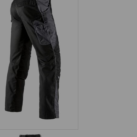
Bundhose e.s.active