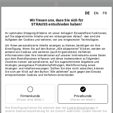
DE
EN
FR
Wir freuen uns, dass Sie sich für
STRAUSS entschieden haben!
Ihr optimales Shopping-Erlebnis ist unser Anliegen! Einwandfreie Funktionen,
auf Sie abgestimmte Inhalte und ein reibungsloser Ablauf - das sind die
Aufgaben der Cookies und weiterer, von uns eingesetzter Technologien.
Um Ihnen personalisierte Inhalte anzeigen zu können, benötigen wir Ihre
Einwilligung. Wenn Sie auf den Button „Alle akzeptieren“ klicken, werden wir
anhand von Cookies und weiteren (auch KI-gestützten) Verfahren
Informationen über Ihre Interaktionen auf unserer Internetseite sowie Daten
aus dem Bestellprozess erfassen und diese insbesondere zu folgenden
Zwecken nutzen: personalisierte, auf Sie zugeschnittene Angebote und
Anzeigen, passgenaue Produktempfehlungen, Marktforschung sowie
Anzeigen- und Inhaltsmessungen. Sollten Sie dies nicht wünschen, können
Sie sich per Klick auf den Button “Alle ablehnen” auch gegen den Einsatz
entsprechender Cookies und Verfahren entscheiden.
e.s. T-Shirt cotton stretch
e.s. T-Shirt cotton stretch, long
fit
17
Farben
16
Farben
Firmenkunde
Privatkunde
ab
11,78 €
ab
11,78 €
(Preise ohne MwSt.)
(Preise mit MwSt.)
(m. MwSt.) ab 30 Stück
(m. MwSt.) ab 30 Stück
Ihre Einwilligung können Sie jederzeit über die
Cookie-Einstellungen
in
unserer Datenschutzerklärung für die Zukunft widerrufen. Zudem können Sie