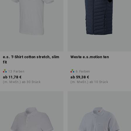
e.s. T-Shirt cotton stretch, slim
Weste e.s.motion ten
fit
13
Farben
6
Farben
ab
11,78 €
ab
59,38 €
(m. MwSt.) ab 30 Stück
(m. MwSt.) ab 10 Stück