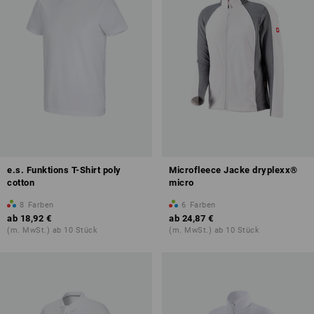
e.s. Funktions T-Shirt poly
Microfleece Jacke dryplexx®
cotton
micro
8
Farben
6
Farben
ab
18,92 €
ab
24,87 €
(m. MwSt.) ab 10 Stück
(m. MwSt.) ab 10 Stück