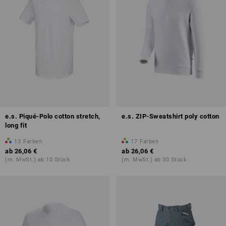
e.s. Piqué-Polo cotton stretch,
e.s. ZIP-Sweatshirt poly cotton
long fit
13
Farben
17
Farben
ab
26,06 €
ab
26,06 €
(m. MwSt.) ab 10 Stück
(m. MwSt.) ab 30 Stück