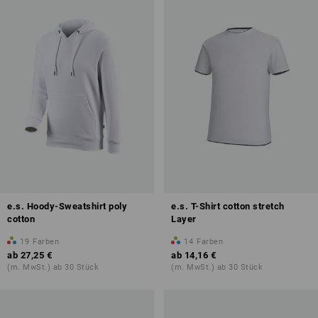
e.s. Hoody-Sweatshirt poly
e.s. T-Shirt cotton stretch
cotton
Layer
19
Farben
14
Farben
ab
27,25 €
ab
14,16 €
(m. MwSt.) ab 30 Stück
(m. MwSt.) ab 30 Stück