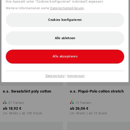
Ihre Auswahl unter "Cookies konfigurieren" individuell anpassen
Weitere Informationen siehe
Datenschutzerklärung
.
Cookies konfigurieren
Alle ablehnen
Alle akzeptieren
Datenschutz
|
Impressum
e.s. Sweatshirt poly cotton
e.s. Piqué-Polo cotton stretch
27
Farben
15
Farben
ab
18,92 €
ab
26,06 €
(m. MwSt.) ab 100 Stück
(m. MwSt.) ab 10 Stück