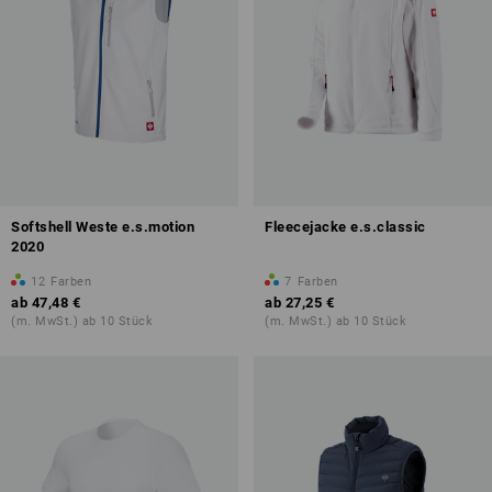
Softshell Weste e.s.motion
Fleecejacke e.s.classic
2020
12
Farben
7
Farben
ab
47,48 €
ab
27,25 €
(m. MwSt.) ab 10 Stück
(m. MwSt.) ab 10 Stück