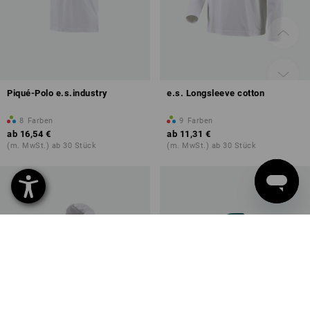
Piqué-Polo e.s.industry
e.s. Longsleeve cotton
8
Farben
9
Farben
ab
16,54 €
ab
11,31 €
(m. MwSt.) ab 30 Stück
(m. MwSt.) ab 30 Stück