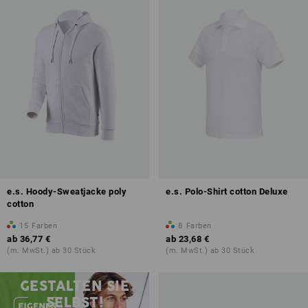
e.s. Hoody-Sweatjacke poly
e.s. Polo-Shirt cotton Deluxe
cotton
15
Farben
8
Farben
ab
36,77 €
ab
23,68 €
(m. MwSt.) ab 30 Stück
(m. MwSt.) ab 30 Stück
Druck & Stick – ab 1 Stück
GESTALTEN SIE
SELBST!