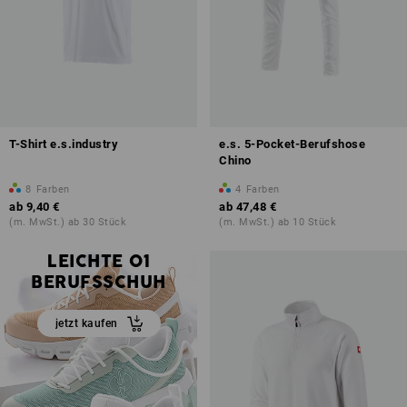
T-Shirt e.s.industry
e.s. 5-Pocket-Berufshose
Chino
8
Farben
4
Farben
ab
9,40 €
ab
47,48 €
(m. MwSt.) ab 30 Stück
(m. MwSt.) ab 10 Stück
DER EXTRA
LEICHTE O1
BERUFSSCHUH
jetzt kaufen