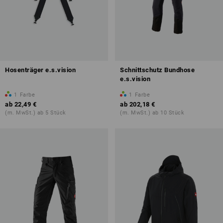
Hosenträger e.s.vision
Schnittschutz Bundhose
e.s.vision
1
Farbe
1
Farbe
ab
22,49 €
ab
202,18 €
(m. MwSt.) ab 5 Stück
(m. MwSt.) ab 10 Stück