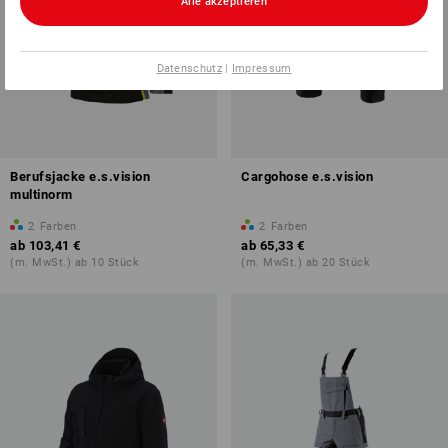
Alle akzeptieren
Datenschutz
|
Impressum
Berufsjacke e.s.vision
Cargohose e.s.vision
multinorm
2
Farben
2
Farben
ab
103,41 €
ab
65,33 €
(m. MwSt.) ab 10 Stück
(m. MwSt.) ab 20 Stück