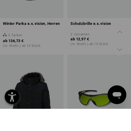
Winter Parka e.s.vision, Herren
Schutzbrille e.s.vision
2
Varianten
3
Farben
ab
12,97 €
ab
136,73 €
(m. MwSt.) ab 10 Stück
(m. MwSt.) ab 10 Stück