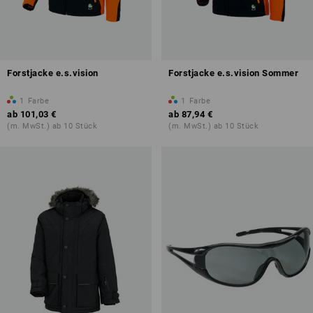
Forstjacke e.s.vision
Forstjacke e.s.vision Sommer
1
Farbe
1
Farbe
ab
101,03 €
ab
87,94 €
(m. MwSt.) ab 10 Stück
(m. MwSt.) ab 10 Stück