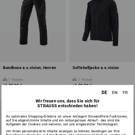
Bundhose e.s.vision, Herren
Softshelljacke e.s.vision
7
Farben
7
Farben
ab
59,38 €
ab
71,28 €
(m. MwSt.) ab 20 Stück
(m. MwSt.) ab 20 Stück
DE
EN
FR
Wir freuen uns, dass Sie sich für
STRAUSS entschieden haben!
Ihr optimales Shopping-Erlebnis ist unser Anliegen! Einwandfreie Funktionen,
auf Sie abgestimmte Inhalte und ein reibungsloser Ablauf - das sind die
Aufgaben der Cookies und weiterer, von uns eingesetzter Technologien.
Um Ihnen personalisierte Inhalte anzeigen zu können, benötigen wir Ihre