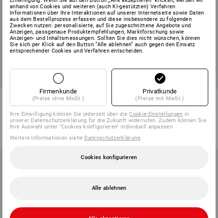
Einwilligung. Wenn Sie auf den Button „Alle akzeptieren“ klicken, werden wir
anhand von Cookies und weiteren (auch KI-gestützten) Verfahren
Informationen über Ihre Interaktionen auf unserer Internetseite sowie Daten
aus dem Bestellprozess erfassen und diese insbesondere zu folgenden
Zwecken nutzen: personalisierte, auf Sie zugeschnittene Angebote und
Anzeigen, passgenaue Produktempfehlungen, Marktforschung sowie
Anzeigen- und Inhaltsmessungen. Sollten Sie dies nicht wünschen, können
Sie sich per Klick auf den Button “Alle ablehnen” auch gegen den Einsatz
entsprechender Cookies und Verfahren entscheiden.
Firmenkunde
Privatkunde
Short e.s.vision, Herren
Bundhose e.s.vision multinorm
(Preise ohne MwSt.)
(Preise mit MwSt.)
Ihre Einwilligung können Sie jederzeit über die
Cookie-Einstellungen
in
7
Farben
2
Farben
unserer Datenschutzerklärung für die Zukunft widerrufen. Zudem können Sie
ab
49,86 €
ab
104,60 €
Ihre Auswahl unter "Cookies konfigurieren" individuell anpassen
(m. MwSt.) ab 20 Stück
(m. MwSt.) ab 10 Stück
Weitere Informationen siehe
Datenschutzerklärung
.
Cookies konfigurieren
Alle ablehnen