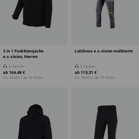
3 in 1 Funktionsjacke
Latzhose e.s.vision multinorm
e.s.vision, Herren
6
Farben
2
Farben
ab
166,48 €
ab
115,31 €
(m. MwSt.) ab 10 Stück
(m. MwSt.) ab 10 Stück