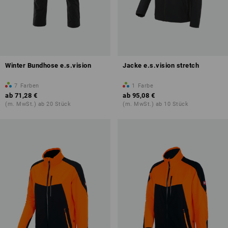
Winter Bundhose e.s.vision
Jacke e.s.vision stretch
7
Farben
1
Farbe
ab
71,28 €
ab
95,08 €
(m. MwSt.) ab 20 Stück
(m. MwSt.) ab 10 Stück