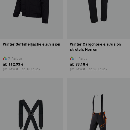
Winter Softshelljacke e.s.vision
Winter Cargohose e.s.vision
stretch, Herren
7
Farben
1
Farbe
ab
112,93 €
ab
83,18 €
(m. MwSt.) ab 10 Stück
(m. MwSt.) ab 20 Stück