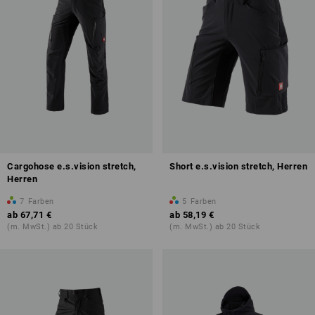
Cargohose e.s.vision stretch,
Short e.s.vision stretch, Herren
Herren
7
Farben
5
Farben
ab
67,71 €
ab
58,19 €
(m. MwSt.) ab 20 Stück
(m. MwSt.) ab 20 Stück