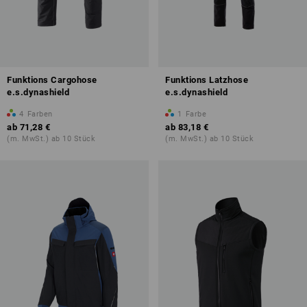
Funktions Cargohose
Funktions Latzhose
e.s.dynashield
e.s.dynashield
4
Farben
1
Farbe
ab
71,28 €
ab
83,18 €
(m. MwSt.) ab 10 Stück
(m. MwSt.) ab 10 Stück