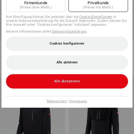
Firmenkunde
Privatkunde
(Preise ohne MwSt.)
(Preise mit MwSt.)
Ihre Einwilligung können Sie jederzeit über die
Cookie-Einstellungen
in
unserer Datenschutzerklärung für die Zukunft widerrufen. Zudem können Sie
Ihre Auswahl unter "Cookies konfigurieren" individuell anpassen
Weitere Informationen siehe
Datenschutzerklärung
.
Cookies konfigurieren
Jacke isocell e.s.dynashield
Jacke shellloft e.s.dynashield
5
Farben
6
Farben
Alle ablehnen
ab
51,05 €
ab
73,66 €
(m. MwSt.) ab 10 Stück
(m. MwSt.) ab 10 Stück
Alle akzeptieren
Datenschutz
|
Impressum