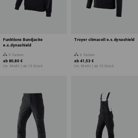
Funktions Bundjacke
Troyer climacell e.s.dynashield
e.s.dynashield
9
Farben
6
Farben
ab
80,80 €
ab
41,53 €
(m. MwSt.) ab 10 Stück
(m. MwSt.) ab 10 Stück