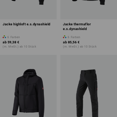
Jacke highloft e.s.dynashield
Jacke thermaflor
e.s.dynashield
6
Farben
6
Farben
ab
59,38 €
ab
85,56 €
(m. MwSt.) ab 10 Stück
(m. MwSt.) ab 10 Stück