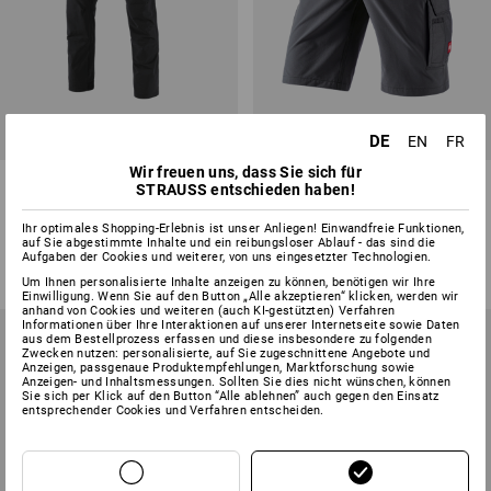
DE
EN
FR
Wir freuen uns, dass Sie sich für
Funktions Cargohose
Funktions Short e.s.dynashield
STRAUSS entschieden haben!
e.s.dynashield solid
solid
Ihr optimales Shopping-Erlebnis ist unser Anliegen! Einwandfreie Funktionen,
4
Farben
3
Farben
auf Sie abgestimmte Inhalte und ein reibungsloser Ablauf - das sind die
ab
71,28 €
ab
53,43 €
Aufgaben der Cookies und weiterer, von uns eingesetzter Technologien.
(m. MwSt.) ab 10 Stück
(m. MwSt.) ab 10 Stück
Um Ihnen personalisierte Inhalte anzeigen zu können, benötigen wir Ihre
Einwilligung. Wenn Sie auf den Button „Alle akzeptieren“ klicken, werden wir
anhand von Cookies und weiteren (auch KI-gestützten) Verfahren
Informationen über Ihre Interaktionen auf unserer Internetseite sowie Daten
aus dem Bestellprozess erfassen und diese insbesondere zu folgenden
Zwecken nutzen: personalisierte, auf Sie zugeschnittene Angebote und
Anzeigen, passgenaue Produktempfehlungen, Marktforschung sowie
Anzeigen- und Inhaltsmessungen. Sollten Sie dies nicht wünschen, können
Sie sich per Klick auf den Button “Alle ablehnen” auch gegen den Einsatz
entsprechender Cookies und Verfahren entscheiden.