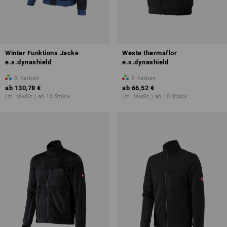
Winter Funktions Jacke
Weste thermaflor
e.s.dynashield
e.s.dynashield
9
Farben
2
Farben
ab
130,78 €
ab
66,52 €
(m. MwSt.) ab 10 Stück
(m. MwSt.) ab 10 Stück