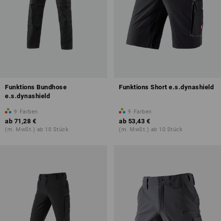
Funktions Bundhose
Funktions Short e.s.dynashield
e.s.dynashield
9
Farben
9
Farben
ab
71,28 €
ab
53,43 €
(m. MwSt.) ab 10 Stück
(m. MwSt.) ab 10 Stück