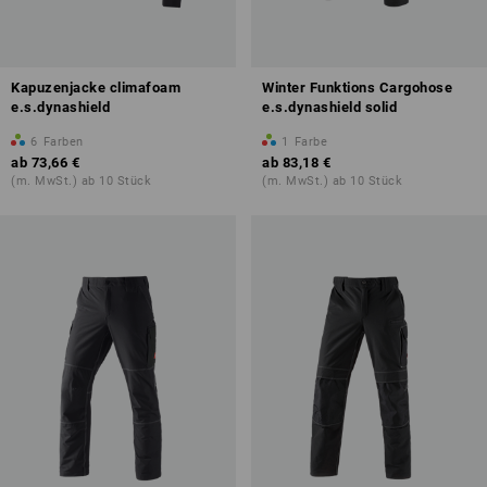
Kapuzenjacke climafoam
Winter Funktions Cargohose
e.s.dynashield
e.s.dynashield solid
6
Farben
1
Farbe
ab
73,66 €
ab
83,18 €
(m. MwSt.) ab 10 Stück
(m. MwSt.) ab 10 Stück