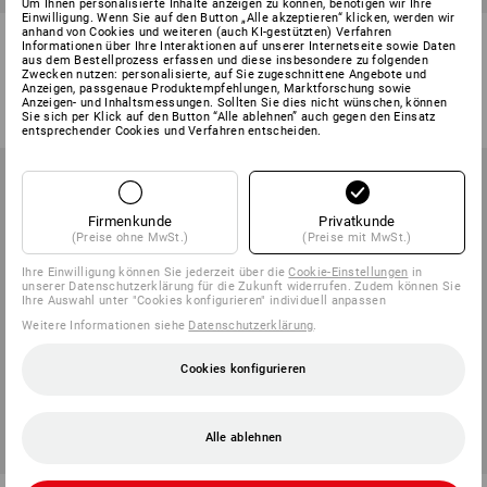
Um Ihnen personalisierte Inhalte anzeigen zu können, benötigen wir Ihre
Einwilligung. Wenn Sie auf den Button „Alle akzeptieren“ klicken, werden wir
e.s. 5-Pocket-Jeans Jog-Denim
e.s. Worker-Jeans
anhand von Cookies und weiteren (auch KI-gestützten) Verfahren
Informationen über Ihre Interaktionen auf unserer Internetseite sowie Daten
aus dem Bestellprozess erfassen und diese insbesondere zu folgenden
Zwecken nutzen: personalisierte, auf Sie zugeschnittene Angebote und
3
Farben
4
Farben
Anzeigen, passgenaue Produktempfehlungen, Marktforschung sowie
ab
43,91 €
ab
51,05 €
Anzeigen- und Inhaltsmessungen. Sollten Sie dies nicht wünschen, können
(m. MwSt.) ab 10 Stück
(m. MwSt.) ab 10 Stück
Sie sich per Klick auf den Button “Alle ablehnen” auch gegen den Einsatz
entsprechender Cookies und Verfahren entscheiden.
Firmenkunde
Privatkunde
(Preise ohne MwSt.)
(Preise mit MwSt.)
Ihre Einwilligung können Sie jederzeit über die
Cookie-Einstellungen
in
unserer Datenschutzerklärung für die Zukunft widerrufen. Zudem können Sie
Ihre Auswahl unter "Cookies konfigurieren" individuell anpassen
Weitere Informationen siehe
Datenschutzerklärung
.
Cookies konfigurieren
Alle ablehnen