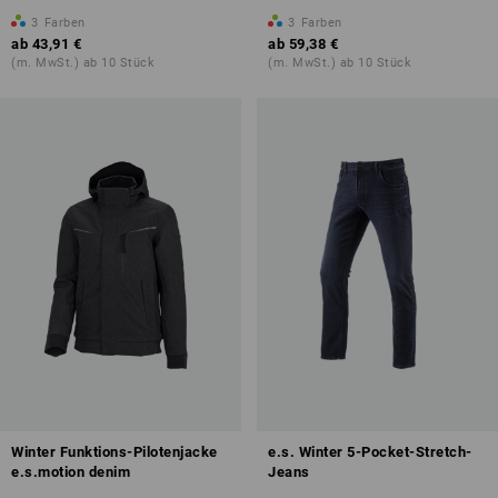
3
Farben
3
Farben
ab
43,91 €
ab
59,38 €
(m. MwSt.) ab 10 Stück
(m. MwSt.) ab 10 Stück
Winter Funktions-Pilotenjacke
e.s. Winter 5-Pocket-Stretch-
e.s.motion denim
Jeans