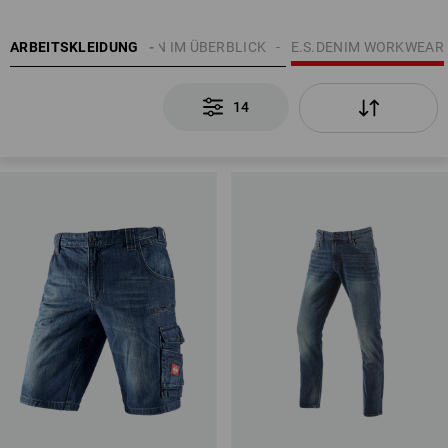
N
ARBEITSKLEIDUNG
E.S. KOLLEKTIONEN IM ÜBERBLICK
E.S.DENIM WORKWEAR
14