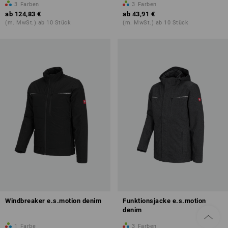
3
Farben
3
Farben
ab
124,83 €
ab
43,91 €
(m. MwSt.) ab 10 Stück
(m. MwSt.) ab 10 Stück
Windbreaker e.s.motion denim
Funktionsjacke e.s.motion
denim
1
Farbe
3
Farben