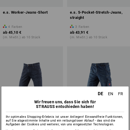
e.s. Worker-Jeans-Short
e.s. 5-Pocket-Stretch-Jeans,
straight
4
Farben
3
Farben
ab
45,10 €
ab
43,91 €
(m. MwSt.) ab 10 Stück
(m. MwSt.) ab 10 Stück
DE
EN
FR
Wir freuen uns, dass Sie sich für
STRAUSS entschieden haben!
Ihr optimales Shopping-Erlebnis ist unser Anliegen! Einwandfreie Funktionen,
auf Sie abgestimmte Inhalte und ein reibungsloser Ablauf - das sind die
Aufgaben der Cookies und weiterer, von uns eingesetzter Technologien.