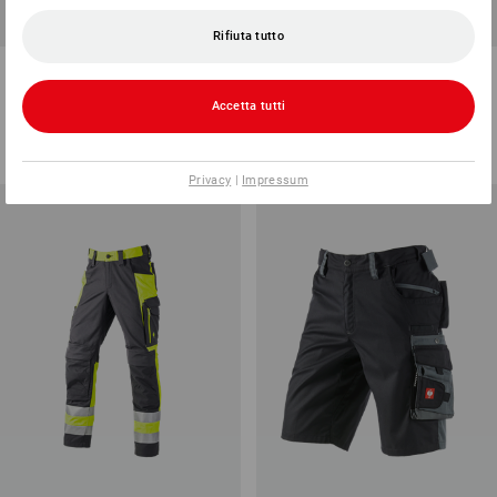
Rifiuta tutto
Short e.s.motion 2020, bambino
Short e.s.trail
Accetta tutti
7
colori
6
colori
a partire da
27,94 €
a partire da
54,78 €
(IVA incl.) a partire da 3 pezzi
(IVA incl.) a partire da 10 pezzi
Privacy
|
Impressum