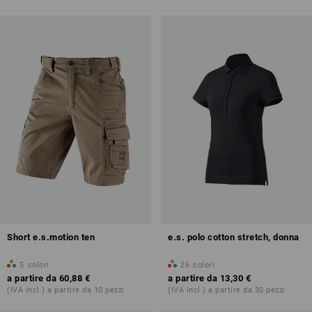
Short e.s.motion ten
e.s. polo cotton stretch, donna
5
colori
26
colori
a partire da
60,88 €
a partire da
13,30 €
(IVA incl.) a partire da 10 pezzi
(IVA incl.) a partire da 30 pezzi