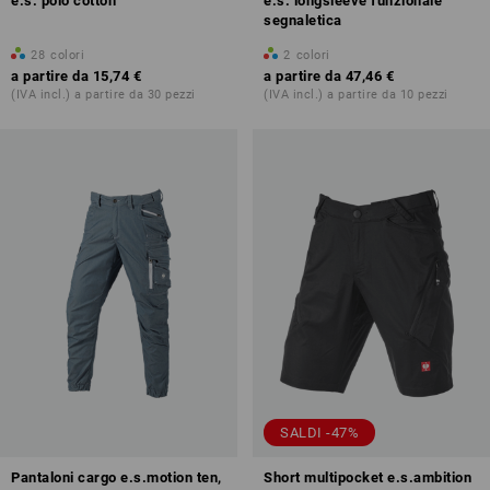
e.s. polo cotton
e.s. longsleeve funzionale
segnaletica
28
colori
2
colori
a partire da
15,74 €
a partire da
47,46 €
(IVA incl.) a partire da 30 pezzi
(IVA incl.) a partire da 10 pezzi
SALDI -47%
Pantaloni cargo e.s.motion ten,
Short multipocket e.s.ambition