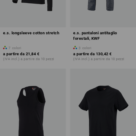
e.s. longsleeve cotton stretch
e.s. pantaloni antitaglio
forestali, KWF
7
colori
3
colori
a partire da
21,84 €
a partire da
130,42 €
(IVA incl.) a partire da 10 pezzi
(IVA incl.) a partire da 10 pezzi