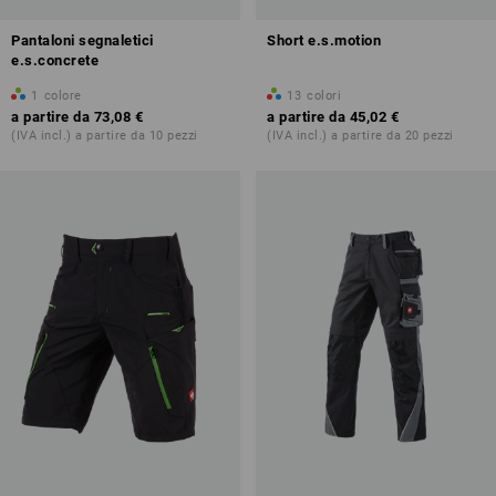
Pantaloni segnaletici
Short e.s.motion
e.s.concrete
1
colore
13
colori
a partire da
73,08 €
a partire da
45,02 €
(IVA incl.) a partire da 10 pezzi
(IVA incl.) a partire da 20 pezzi