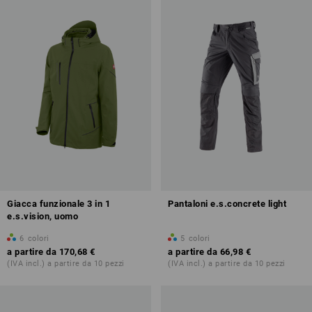
Giacca funzionale 3 in 1
Pantaloni e.s.concrete light
e.s.vision, uomo
6
colori
5
colori
a partire da
170,68 €
a partire da
66,98 €
(IVA incl.) a partire da 10 pezzi
(IVA incl.) a partire da 10 pezzi