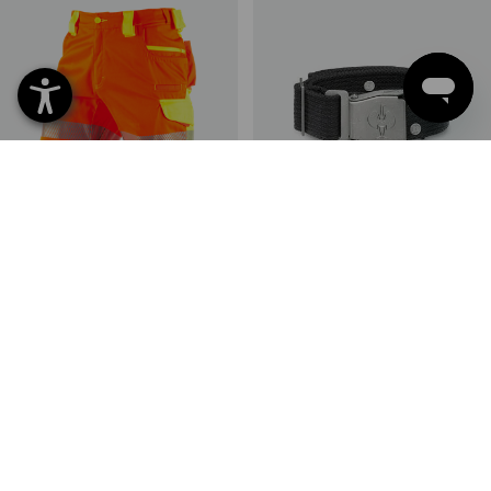
Pantaloncini segnaletici
Cintura e.s.motion
e.s.motion 2020
2
colori
10
colori
a partire da
58,44 €
a partire da
15,74 €
(IVA incl.) a partire da 20 pezzi
(IVA incl.) a partire da 6 pezzi