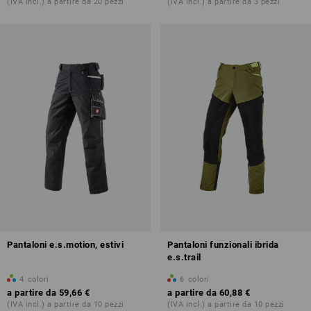
(IVA incl.) a partire da 20 pezzi
(IVA incl.) a partire da 3 pezzi
Pantaloni e.s.motion, estivi
Pantaloni funzionali ibrida
e.s.trail
4
colori
6
colori
a partire da
59,66 €
a partire da
60,88 €
(IVA incl.) a partire da 10 pezzi
(IVA incl.) a partire da 10 pezzi