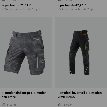
5
colori
11
colori
a partire da
21,84 €
a partire da
47,46 €
(IVA incl.) a partire da 10 pezzi
(IVA incl.) a partire da 20 pezzi
Pantaloncini cargo e.s.motion
Pantaloni invernali e.s.motion
ten estivi
2020, uomo
6
colori
12
colori