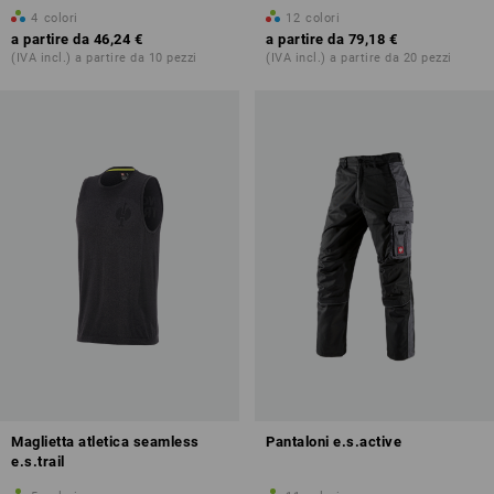
4
colori
12
colori
a partire da
46,24 €
a partire da
79,18 €
(IVA incl.) a partire da 10 pezzi
(IVA incl.) a partire da 20 pezzi
Maglietta atletica seamless
Pantaloni e.s.active
e.s.trail