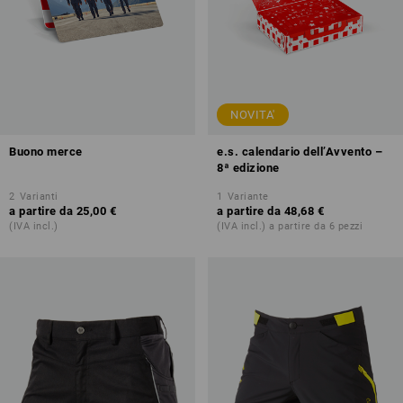
NOVITA'
Buono merce
e.s. calendario dell’Avvento –
8ª edizione
2
Varianti
1
Variante
a partire da
25,00 €
a partire da
48,68 €
(IVA incl.)
(IVA incl.) a partire da 6 pezzi