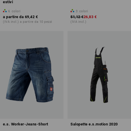
estivi
6
colori
3
colori
a partire da
69,42 €
51,12 €
26,83 €
(IVA incl.) a partire da 10 pezzi
(IVA incl.)
e.s. Worker-Jeans-Short
Salopette e.s.motion 2020