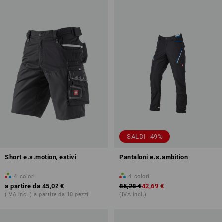
SALDI -49%
Short e.s.motion, estivi
Pantaloni e.s.ambition
4
colori
4
colori
a partire da
45,02 €
85,28 €
42,69 €
(IVA incl.) a partire da 10 pezzi
(IVA incl.)