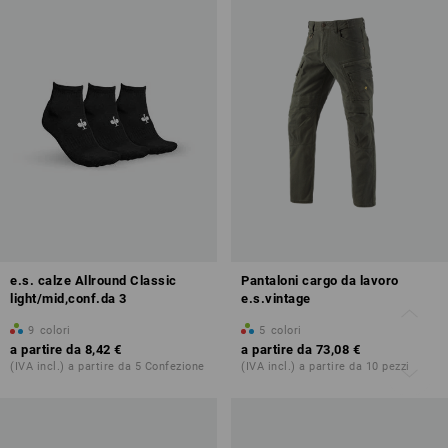
e.s. calze Allround Classic
Pantaloni cargo da lavoro
light/mid,conf.da 3
e.s.vintage
9
colori
5
colori
a partire da
8,42 €
a partire da
73,08 €
(IVA incl.) a partire da 5 Confezione
(IVA incl.) a partire da 10 pezzi