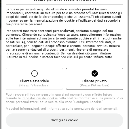
La tua esperienza di acquisto ottimale è la nostra priorità! Funzioni
impeccabili, contenuti su misura per te e un processo fluido: Questi sono gli
scopi dei cookie e delle altre tecnologie che utilizziamo.Ti chiediamo quindi
il consenso per la memorizzazione dei cookie e l'utilizzo dei dati secondo le
Pantaloni cargo e.s.vision
tue preferenze personali.
stretch, uomo
Per poterti mostrare contenuti personalizzati, abbiamo bisogno del tuo
consenso. Cliccando sul pulsante 'Accetta tutto', raccoglieremo informazioni
7
colori
sulle tue interazioni sul nostro sito web tramite cookie e altri metodi (anche
a partire da
69,42 €
basati su IA), nonché dati del processo d'ordine. Utilizzeremo tali dati, in
(IVA incl.) a partire da 20 pezzi
particolare, per i seguenti scopi: offerte e annunci personalizzati su misura
per te, raccomandazioni di prodotti pertinenti, ricerche di mercato e
misurazione di annunci e contenuti. Se non desideri ciò, puoi rifiutare
l'utilizzo di tali cookie e metodi facendo clic sul pulsante 'Rifiuta tutto'.
Cliente aziendale
Cliente privato
(Prezzi IVA esclusa)
(Prezzi IVA inclusa)
Puoi revocare il tuo consenso in qualsiasi momento con effetto futuro
tramite le
Impostazioni dei cookie
nella nostra informativa sulla privacy. Puoi
anche personalizzare la tua scelta alla voce “Configura i cookie”.
Maggiori informazioni, vedi
Informativa sulla protezione dei dati personali
.
Configura i cookie