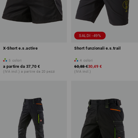
SALDI -49%
X-Short e.s.active
Short funzionali e.s.trail
5
colori
4
colori
a partire da
37,70 €
60,88 €
30,49 €
(IVA incl.) a partire da 20 pezzi
(IVA incl.)