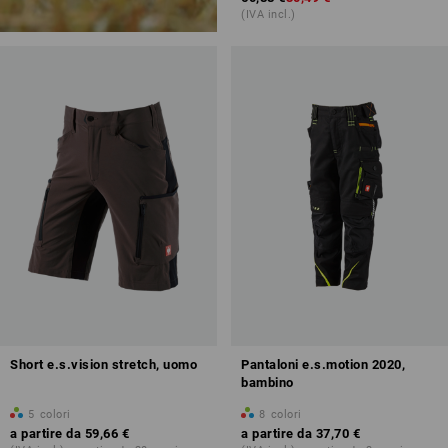
(IVA incl.)
Short e.s.vision stretch, uomo
Pantaloni e.s.motion 2020,
bambino
5
colori
8
colori
a partire da
59,66 €
a partire da
37,70 €