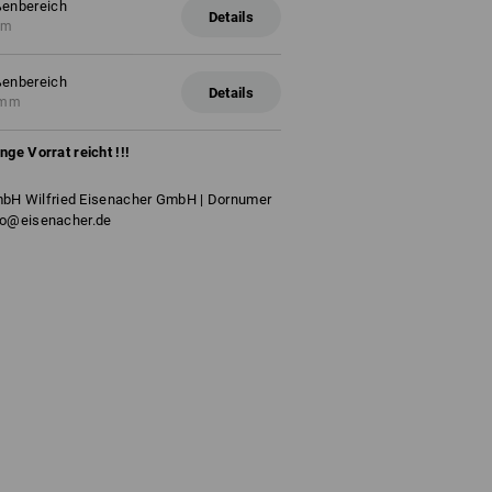
ßenbereich
Details
mm
ßenbereich
Details
5 mm
ange Vorrat reicht !!!
bH Wilfried Eisenacher GmbH | Dornumer
info@eisenacher.de