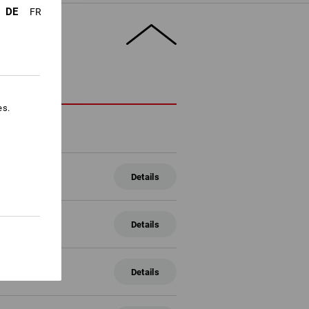
DE
FR
HREIBUNG
es.
ßenbereich
Details
8 mm
ßenbereich
Details
8 mm
ßenbereich
Details
8 mm