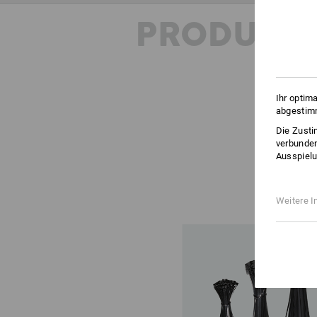
PRODUKT
Ihr optim
abgestimm
Die Zusti
verbunden
Ausspielu
Weitere I