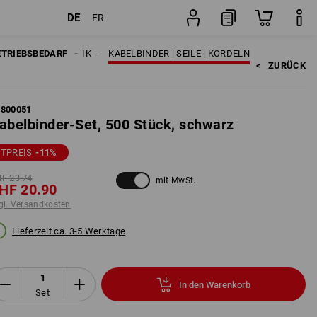
DE
FR
Set
FESTIGUNGSTECHNIK
ETRIEBSBEDARF
KABELBINDER | SEILE | KORDELN
<   
ZURÜCK
3800051
abelbinder-Set, 500 Stück, schwarz
ETPREIS
-11
%
F 23.74
mit MwSt.
HF 20.90
gl. Versandkosten
Lieferzeit ca. 3-5 Werktage
In den Warenkorb
Set