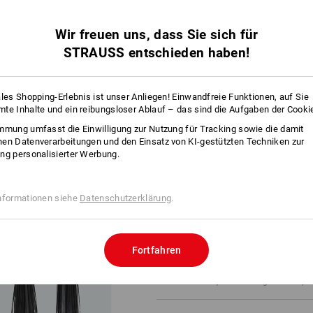
INFO
Wir freuen uns, dass Sie sich für
STRAUSS entschieden haben!
BESC
ales Shopping-Erlebnis ist unser Anliegen! Einwandfreie Funktionen, auf Sie
te Inhalte und ein reibungsloser Ablauf – das sind die Aufgaben der Cooki
mmung umfasst die Einwilligung zur Nutzung für Tracking sowie die damit
SET BESTEHEND AUS:
en Datenverarbeitungen und den Einsatz von KI-gestützten Techniken zur
ng personalisierter Werbung.
1
x
Kabelbinder für den Innen- und Au
Farbe: schwarz, Ausführung: 360 x 4,
nformationen siehe
Datenschutzerklärung
.
1
x
Kabelbinder für den Innen- und Au
Farbe: schwarz, Ausführung: 290 x 4,
Fortfahren
1
x
Kabelbinder für den Innen- und Au
Farbe: schwarz, Ausführung: 200 x 4,