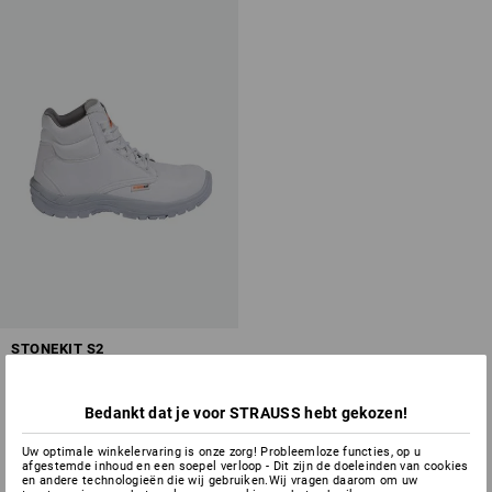
Overzicht van de beschermingklassen
STONEKIT S2
veiligheidsschoen Paros
1
kleur
Bedankt dat je voor STRAUSS hebt gekozen!
v.a.
€ 41,02
(incl. BTW) v.a. 50 paar
Uw optimale winkelervaring is onze zorg! Probleemloze functies, op u
afgestemde inhoud en een soepel verloop - Dit zijn de doeleinden van cookies
en andere technologieën die wij gebruiken.Wij vragen daarom om uw