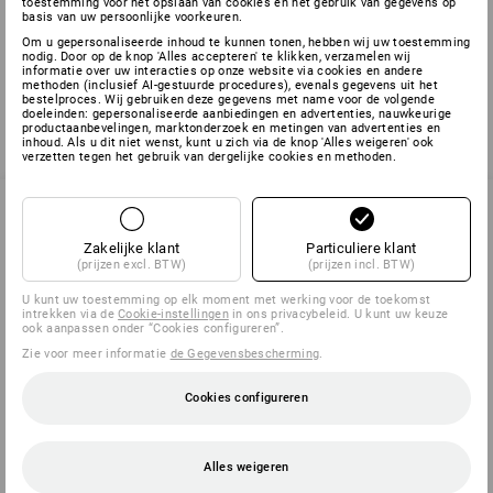
toestemming voor het opslaan van cookies en het gebruik van gegevens op
basis van uw persoonlijke voorkeuren.
U hebt al 1 van 1 items bekeken.
Om u gepersonaliseerde inhoud te kunnen tonen, hebben wij uw toestemming
nodig. Door op de knop 'Alles accepteren' te klikken, verzamelen wij
informatie over uw interacties op onze website via cookies en andere
methoden (inclusief AI-gestuurde procedures), evenals gegevens uit het
bestelproces. Wij gebruiken deze gegevens met name voor de volgende
doeleinden: gepersonaliseerde aanbiedingen en advertenties, nauwkeurige
productaanbevelingen, marktonderzoek en metingen van advertenties en
inhoud. Als u dit niet wenst, kunt u zich via de knop 'Alles weigeren' ook
verzetten tegen het gebruik van dergelijke cookies en methoden.
Zakelijke klant
Particuliere klant
SERVICE 070 26 26 260
(prijzen excl. BTW)
(prijzen incl. BTW)
U kunt uw toestemming op elk moment met werking voor de toekomst
intrekken via de
Cookie-instellingen
in ons privacybeleid. U kunt uw keuze
SERVICE
ook aanpassen onder “Cookies configureren”.
Zie voor meer informatie
de Gegevensbescherming
.
BEDRIJVEN
Cookies configureren
INFORMATIE
Alles weigeren
BETAALWIJZEN