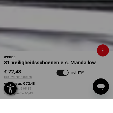
#
93860
S1 Veiligheidsschoenen e.s. Manda low
€ 72,48
incl. BTW
excl. verzendkosten
v.a. 1 paar:
€ 72,48
v.a. 3 paar:
€ 68,85
v.a. 10 paar:
€ 66,43
Levertijd ca. 3-5 werkdagen