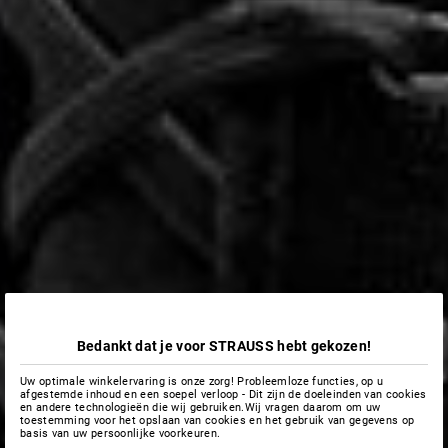
Bedankt dat je voor STRAUSS hebt gekozen!
Uw optimale winkelervaring is onze zorg! Probleemloze functies, op u
afgestemde inhoud en een soepel verloop - Dit zijn de doeleinden van cookies
en andere technologieën die wij gebruiken.Wij vragen daarom om uw
toestemming voor het opslaan van cookies en het gebruik van gegevens op
basis van uw persoonlijke voorkeuren.