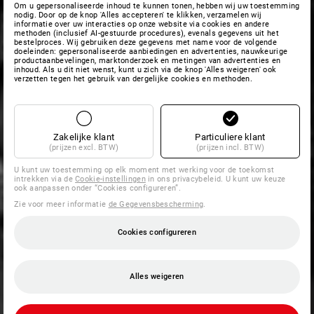
Om u gepersonaliseerde inhoud te kunnen tonen, hebben wij uw toestemming
nodig. Door op de knop 'Alles accepteren' te klikken, verzamelen wij
informatie over uw interacties op onze website via cookies en andere
methoden (inclusief AI-gestuurde procedures), evenals gegevens uit het
bestelproces. Wij gebruiken deze gegevens met name voor de volgende
doeleinden: gepersonaliseerde aanbiedingen en advertenties, nauwkeurige
productaanbevelingen, marktonderzoek en metingen van advertenties en
inhoud. Als u dit niet wenst, kunt u zich via de knop 'Alles weigeren' ook
verzetten tegen het gebruik van dergelijke cookies en methoden.
Zakelijke klant
Particuliere klant
(prijzen excl. BTW)
(prijzen incl. BTW)
U kunt uw toestemming op elk moment met werking voor de toekomst
intrekken via de
Cookie-instellingen
in ons privacybeleid. U kunt uw keuze
ook aanpassen onder “Cookies configureren”.
Zie voor meer informatie
de Gegevensbescherming
.
Cookies configureren
Alles weigeren