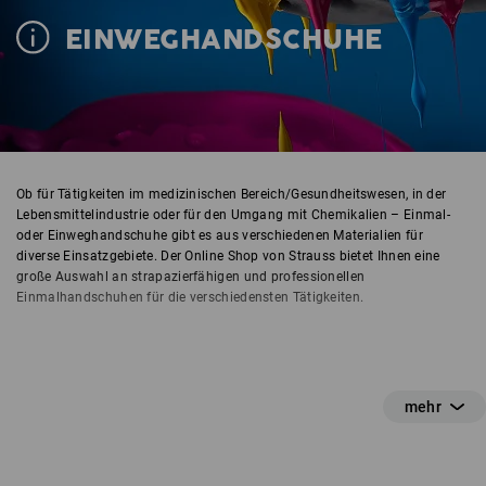
EINWEGHANDSCHUHE
Ob für Tätigkeiten im medizinischen Bereich/Gesundheitswesen, in der
Lebensmittelindustrie oder für den Umgang mit Chemikalien – Einmal-
oder Einweghandschuhe gibt es aus verschiedenen Materialien für
diverse Einsatzgebiete. Der Online Shop von Strauss bietet Ihnen eine
große Auswahl an strapazierfähigen und professionellen
Einmalhandschuhen für die verschiedensten Tätigkeiten.
Gepuderte Handschuhe
Gepuderte Handschuhe erhöhen den Tragekomfort und sorgen für eine
bessere An- und Ausziehbarkeit, vor allem bei feuchten Händen. Das
Puder kann zudem eine pflegende Wirkung für die Haut haben.