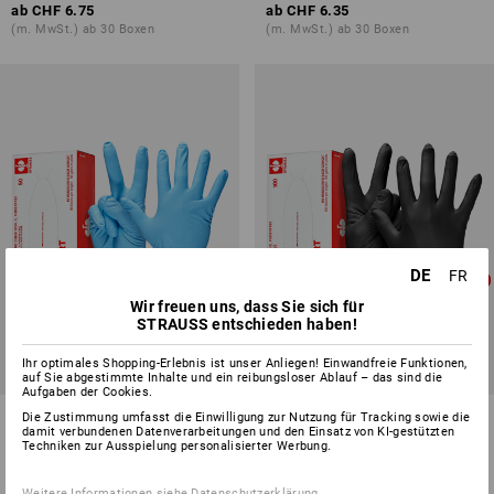
ab
CHF 6.75
ab
CHF 6.35
(m. MwSt.) ab 30 Boxen
(m. MwSt.) ab 30 Boxen
DE
FR
Wir freuen uns, dass Sie sich für
STRAUSS entschieden haben!
Ihr optimales Shopping-Erlebnis ist unser Anliegen! Einwandfreie Funktionen,
auf Sie abgestimmte Inhalte und ein reibungsloser Ablauf – das sind die
Aufgaben der Cookies.
Einweg Nitril-Handschuhe
Einweg Latex-Handschuhe,
Die Zustimmung umfasst die Einwilligung zur Nutzung für Tracking sowie die
damit verbundenen Datenverarbeitungen und den Einsatz von KI-gestützten
Chem Risk II,puderfrei
puderfrei
Techniken zur Ausspielung personalisierter Werbung.
1
Variante
3
Farben
ab
CHF 15.89
ab
CHF 8.04
Weitere Informationen siehe
Datenschutzerklärung
.