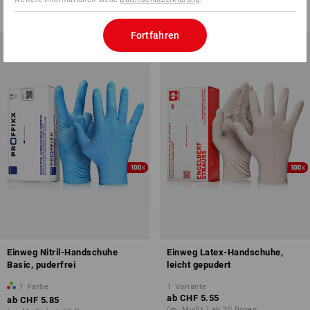
(m. MwSt.) ab 30 Boxen
(m. MwSt.) ab 30 Boxen
Fortfahren
Einweg Nitril-Handschuhe
Einweg Latex-Handschuhe,
Basic, puderfrei
leicht gepudert
1
Farbe
1
Variante
ab
CHF 5.55
ab
CHF 5.85
(m. MwSt.) ab 30 Boxen