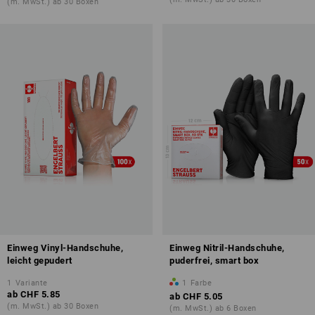
(m. MwSt.) ab 30 Boxen
Einweg Vinyl-Handschuhe,
Einweg Nitril-Handschuhe,
leicht gepudert
puderfrei, smart box
1
Variante
1
Farbe
ab
CHF 5.85
ab
CHF 5.05
(m. MwSt.) ab 30 Boxen
(m. MwSt.) ab 6 Boxen