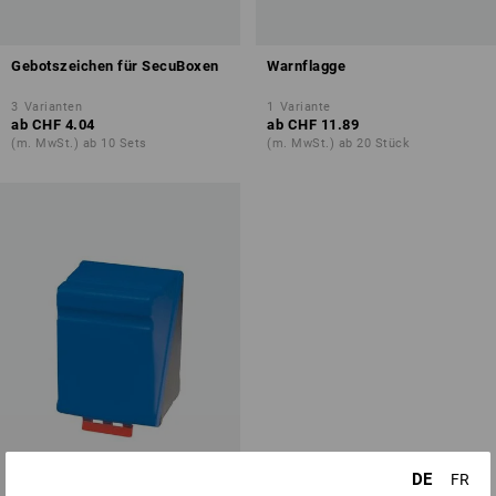
Gebotszeichen für SecuBoxen
Warnflagge
3
Varianten
1
Variante
ab
CHF 4.04
ab
CHF 11.89
(m. MwSt.) ab 10 Sets
(m. MwSt.) ab 20 Stück
DE
FR