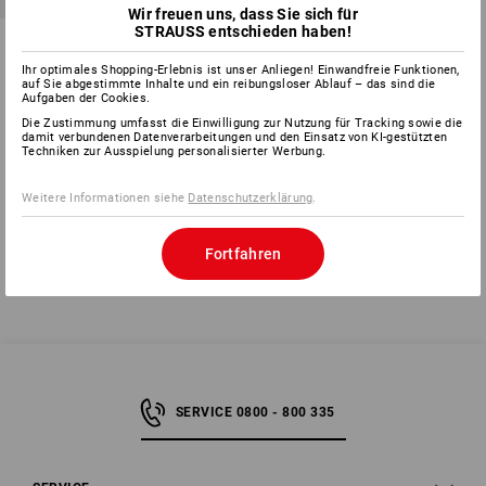
Wir freuen uns, dass Sie sich für
STRAUSS entschieden haben!
SecuBoxen, neutral
Ihr optimales Shopping-Erlebnis ist unser Anliegen! Einwandfreie Funktionen,
3
Varianten
auf Sie abgestimmte Inhalte und ein reibungsloser Ablauf – das sind die
ab
CHF 18.89
Aufgaben der Cookies.
(m. MwSt.) ab 10 Stück
Die Zustimmung umfasst die Einwilligung zur Nutzung für Tracking sowie die
damit verbundenen Datenverarbeitungen und den Einsatz von KI-gestützten
Techniken zur Ausspielung personalisierter Werbung.
Weitere Informationen siehe
Datenschutzerklärung
.
Sie haben sich bereits 5 von 5 Artikeln angesehen.
Fortfahren
SERVICE 0800 - 800 335