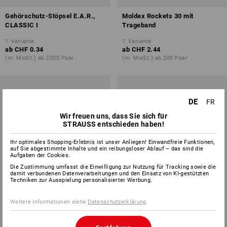
Gehörschutz-Stöpsel E.A.R.,
Moldex Rockets 30 mit
CLASSIC I
Trageband
1
Variante
1
Variante
ab
CHF 0.34
ab
CHF 2.44
(m. MwSt.) ab 2000 Paar
(m. MwSt.) ab 200 Paar
DE
FR
Wir freuen uns, dass Sie sich für
STRAUSS entschieden haben!
Ihr optimales Shopping-Erlebnis ist unser Anliegen! Einwandfreie Funktionen,
auf Sie abgestimmte Inhalte und ein reibungsloser Ablauf – das sind die
Aufgaben der Cookies.
Die Zustimmung umfasst die Einwilligung zur Nutzung für Tracking sowie die
damit verbundenen Datenverarbeitungen und den Einsatz von KI-gestützten
Techniken zur Ausspielung personalisierter Werbung.
Weitere Informationen siehe
Datenschutzerklärung
.