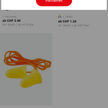
Fortfahren
3M Bügelgehörschutz E.A.R.-
Gehörschutz-Stöpsel Twisters
Caps
1
Variante
1
Farbe
ab
CHF 5.85
ab
CHF 1.24
(m. MwSt.) ab 40 Stück
(m. MwSt.) ab 320 Paar