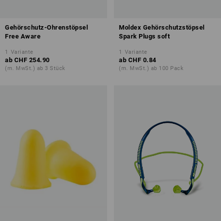
Gehörschutz-Ohrenstöpsel
Moldex Gehörschutzstöpsel
Free Aware
Spark Plugs soft
1
Variante
1
Variante
ab
CHF 254.90
ab
CHF 0.84
(m. MwSt.) ab 3 Stück
(m. MwSt.) ab 100 Pack