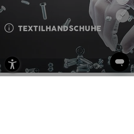
TEXTILHANDSCHUHE
Handschuhe aus Baumwolle, Polyester oder Kevlar-
Strick
Textil-Arbeitshandschuhe können aus verschiedensten Materialien
bestehen und sind damit enorm vielseitig verwendbar. Baumwoll- und
Polyester-Handschuhe eignen sich ideal für Montagearbeiten in der
Feinmechanik und überall dort, wo es auf Griffsicherheit und Präzision
ankommt. Kevlar-Strickhandschuhe schützen vor Hitze und Schnitten
und sind damit prädestiniert im Umgang mit heißen und scharfkantigen