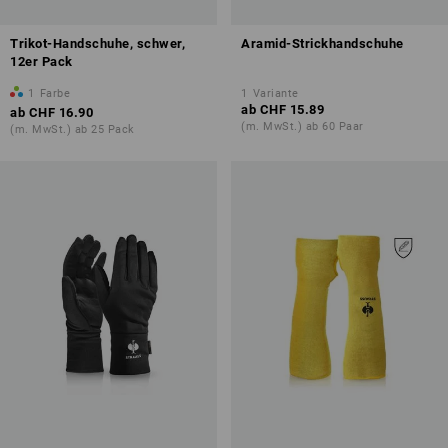
Trikot-Handschuhe, schwer,
Aramid-Strickhandschuhe
12er Pack
1
Farbe
1
Variante
ab
CHF 15.89
ab
CHF 16.90
(m. MwSt.) ab 60 Paar
(m. MwSt.) ab 25 Pack