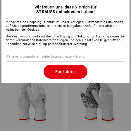
Wir freuen uns, dass Sie sich für
STRAUSS entschieden haben!
Ihr optimales Shopping-Erlebnis ist unser Anliegen! Einwandfreie Funktionen,
Aramid-Strickhandschuhe
Strick-Handschuhe, 12er Pack
auf Sie abgestimmte Inhalte und ein reibungsloser Ablauf – das sind die
Fireblade
Aufgaben der Cookies.
Die Zustimmung umfasst die Einwilligung zur Nutzung für Tracking sowie die
1
Variante
1
Farbe
damit verbundenen Datenverarbeitungen und den Einsatz von KI-gestützten
ab
CHF 35.89
ab
CHF 16.90
Techniken zur Ausspielung personalisierter Werbung.
(m. MwSt.) ab 48 Paar
(m. MwSt.) ab 10 Pack
Weitere Informationen siehe
Datenschutzerklärung
.
Fortfahren