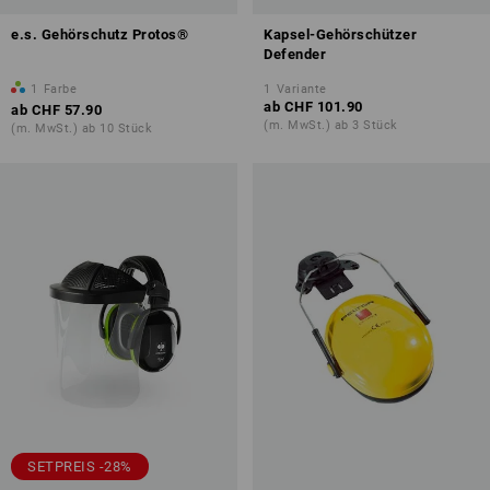
e.s. Gehörschutz Protos®
Kapsel-Gehörschützer
Defender
1
Farbe
1
Variante
ab
CHF 101.90
ab
CHF 57.90
(m. MwSt.) ab 3 Stück
(m. MwSt.) ab 10 Stück
SETPREIS -28%