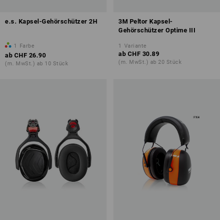
e.s. Kapsel-Gehörschützer 2H
3M Peltor Kapsel-
Gehörschützer Optime III
1
Farbe
1
Variante
ab
CHF 30.89
ab
CHF 26.90
(m. MwSt.) ab 20 Stück
(m. MwSt.) ab 10 Stück