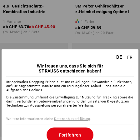
e.s. Gesichtsschutz-
3M Peltor Gehörschützer
Kombination Industrie
z.Helmbefestigung Optime I
1
Variante
1
Farbe
ab
CHF 63.78
ab
CHF 45.90
ab
CHF 29.89
(m. MwSt.) ab 6 Sets
(m. MwSt.) ab 20 Paar
DE
FR
Wir freuen uns, dass Sie sich für
STRAUSS entschieden haben!
Ihr optimales Shopping-Erlebnis ist unser Anliegen! Einwandfreie Funktionen,
auf Sie abgestimmte Inhalte und ein reibungsloser Ablauf – das sind die
Aufgaben der Cookies.
Die Zustimmung umfasst die Einwilligung zur Nutzung für Tracking sowie die
damit verbundenen Datenverarbeitungen und den Einsatz von KI-gestützten
Techniken zur Ausspielung personalisierter Werbung.
Weitere Informationen siehe
Datenschutzerklärung
.
Fortfahren