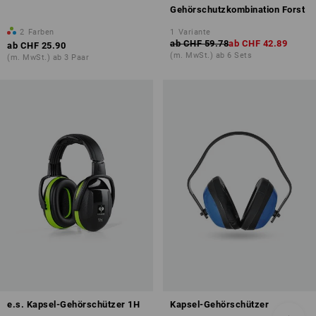
Gehörschutzkombination Forst
2
Farben
1
Variante
ab
CHF 59.78
ab
CHF 42.89
ab
CHF 25.90
(m. MwSt.) ab 6 Sets
(m. MwSt.) ab 3 Paar
e.s. Kapsel-Gehörschützer 1H
Kapsel-Gehörschützer