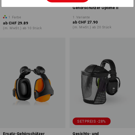
e.s. Kapsel-Gehörschützer 3H
3M Peltor Kapsel-
Gehörschützer Optime II
1
Farbe
1
Variante
ab
CHF 27.90
ab
CHF 29.89
(m. MwSt.) ab 20 Stück
(m. MwSt.) ab 10 Stück
SETPREIS -28%
Ersatz-Gehörschützer
Gesichts- und