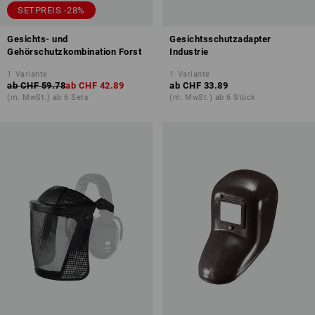
SETPREIS -28%
Gesichts- und
Gesichtsschutzadapter
Gehörschutzkombination Forst
Industrie
1
Variante
1
Variante
ab
CHF 59.78
ab
CHF 42.89
ab
CHF 33.89
(m. MwSt.) ab 6 Sets
(m. MwSt.) ab 6 Stück