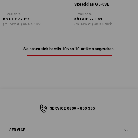
Speedglas G5-03E
1
Variante
1
Variante
ab
CHF 37.89
ab
CHF 271.89
(m. MwSt.) ab 6 Stück
(m. MwSt.) ab 3 Stück
Sie haben sich bereits 10 von 10 Artikeln angesehen.
SERVICE 0800 - 800 335
SERVICE