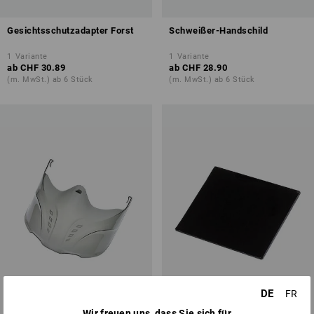
Gesichtsschutzadapter Forst
Schweißer-Handschild
1
Variante
1
Variante
ab
CHF 30.89
ab
CHF 28.90
(m. MwSt.) ab 6 Stück
(m. MwSt.) ab 6 Stück
DE
FR
Wir freuen uns, dass Sie sich für