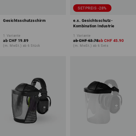
SETPREIS -28%
Gesichtsschutzschirm
e.s. Gesichtsschutz-
Kombination Industrie
1
Variante
1
Variante
ab
CHF 19.89
ab
CHF 63.78
ab
CHF 45.90
(m. MwSt.) ab 6 Stück
(m. MwSt.) ab 6 Sets