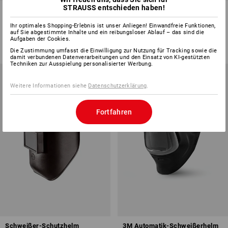
STRAUSS entschieden haben!
e.s. Gesichtsschutz Visor
Schweißerglas
Ihr optimales Shopping-Erlebnis ist unser Anliegen! Einwandfreie Funktionen,
1
Variante
5
Varianten
auf Sie abgestimmte Inhalte und ein reibungsloser Ablauf – das sind die
ab
CHF 10.90
ab
CHF 1.34
Aufgaben der Cookies.
(m. MwSt.) ab 10 Stück
(m. MwSt.) ab 100 Stück
Die Zustimmung umfasst die Einwilligung zur Nutzung für Tracking sowie die
damit verbundenen Datenverarbeitungen und den Einsatz von KI-gestützten
Techniken zur Ausspielung personalisierter Werbung.
Weitere Informationen siehe
Datenschutzerklärung
.
Fortfahren
Schweißer-Schutzhelm
3M Automatik-Schweißerhelm