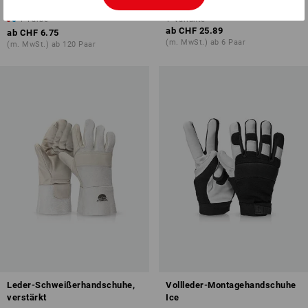
1
Farbe
1
Variante
ab
CHF 25.89
ab
CHF 6.75
(m. MwSt.) ab 6 Paar
(m. MwSt.) ab 120 Paar
Leder-Schweißerhandschuhe,
Vollleder-Montagehandschuhe
verstärkt
Ice