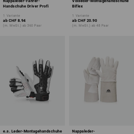
Nappaleder-Fahrer-
Vollleder-Montagehandschuhe
Handschuhe Driver Profi
Biflex
1
Variante
1
Variante
ab
CHF 8.94
ab
CHF 20.90
(m. MwSt.) ab 360 Paar
(m. MwSt.) ab 48 Paar
e.s. Leder-Montagehandschuhe
Nappaleder-