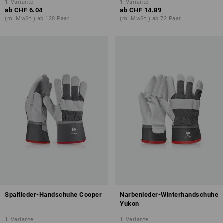
1
Variante
1
Variante
ab
CHF 6.04
ab
CHF 14.89
(m. MwSt.) ab 120 Paar
(m. MwSt.) ab 72 Paar
Spaltleder-Handschuhe Cooper
Narbenleder-Winterhandschuhe
Yukon
1
Variante
1
Variante