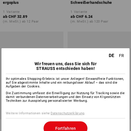
ergoplus
Schweißerhandschuhe
1
Variante
1
Variante
ab
CHF 32.89
ab
CHF 6.24
(m. MwSt.) ab 12 Paar
(m. MwSt.) ab 120 Paar
DE
FR
Wir freuen uns, dass Sie sich für
STRAUSS entschieden haben!
Ihr optimales Shopping-Erlebnis ist unser Anliegen! Einwandfreie Funktionen,
auf Sie abgestimmte Inhalte und ein reibungsloser Ablauf – das sind die
Aufgaben der Cookies.
Die Zustimmung umfasst die Einwilligung zur Nutzung für Tracking sowie die
damit verbundenen Datenverarbeitungen und den Einsatz von KI-gestützten
Techniken zur Ausspielung personalisierter Werbung.
Weitere Informationen siehe
Datenschutzerklärung
.
e.s. Leder-Handschuhe Mesh
Leder-Forst-
Fortfahren
Schnittschutzhandschuhe