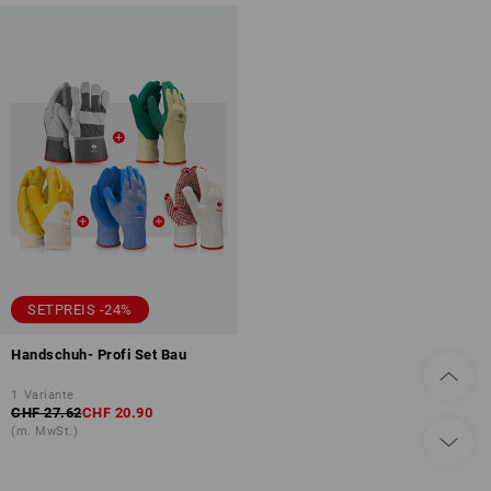
SETPREIS -24%
Handschuh- Profi Set Bau
1
Variante
CHF 27.62
CHF 20.90
(m. MwSt.)