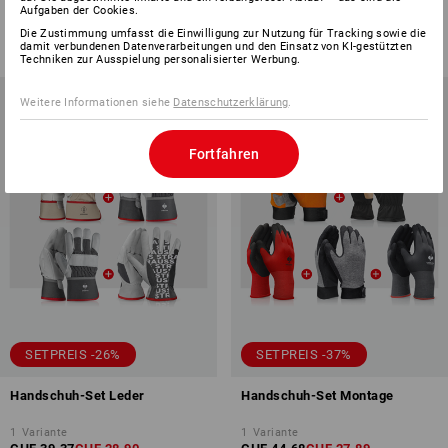
1
Variante
1
Variante
Aufgaben der Cookies.
CHF 27.98
CHF 20.90
CHF 52.32
CHF 33.89
Die Zustimmung umfasst die Einwilligung zur Nutzung für Tracking sowie die
(m. MwSt.)
(m. MwSt.)
damit verbundenen Datenverarbeitungen und den Einsatz von KI-gestützten
Techniken zur Ausspielung personalisierter Werbung.
Weitere Informationen siehe
Datenschutzerklärung
.
Fortfahren
SETPREIS -26%
SETPREIS -37%
Handschuh-Set Leder
Handschuh-Set Montage
1
Variante
1
Variante