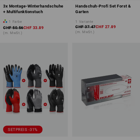
3x Montage-Winterhandschuhe
Handschuh-Profi Set Forst &
+ Multifunktionstuch
Garten
1
Farbe
1
Variante
CHF 37.47
CHF 27.89
CHF 50.56
CHF 33.89
(m. MwSt.)
(m. MwSt.)
SETPREIS -31%