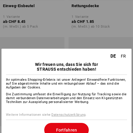
Einweg-Eisbeutel
Rettungsdecke
1
Variante
1
Variante
ab
CHF 8.45
ab
CHF 1.85
(m. MwSt.) ab 5 Pack
(m. MwSt.) ab 10 Stück
DE
FR
Wir freuen uns, dass Sie sich für
STRAUSS entschieden haben!
Ihr optimales Shopping-Erlebnis ist unser Anliegen! Einwandfreie Funktionen,
auf Sie abgestimmte Inhalte und ein reibungsloser Ablauf – das sind die
Aufgaben der Cookies.
Die Zustimmung umfasst die Einwilligung zur Nutzung für Tracking sowie die
damit verbundenen Datenverarbeitungen und den Einsatz von KI-gestützten
Techniken zur Ausspielung personalisierter Werbung.
Weitere Informationen siehe
Datenschutzerklärung
.
Fortfahren
Warndreieck Euro Spider
Verbandbuch