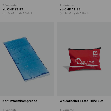
2
Varianten
1
Variante
ab
CHF 23.89
ab
CHF 11.89
(m. MwSt.) ab 5 Stück
(m. MwSt.) ab 5 Pack
Kalt-/Warmkompresse
Waldarbeiter Erste-Hilfe-Set
1
Variante
1
Variante