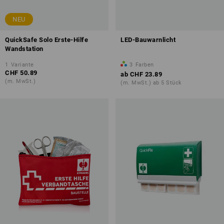
NEU
QuickSafe Solo Erste-Hilfe
LED-Bauwarnlicht
Wandstation
1
Variante
3
Farben
CHF 50.89
ab
CHF 23.89
(m. MwSt.)
(m. MwSt.) ab 5 Stück