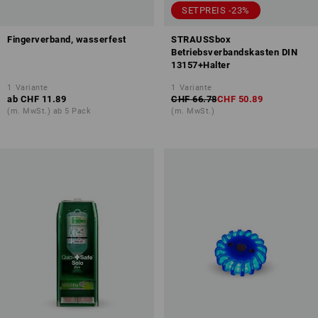
SETPREIS -23%
Fingerverband, wasserfest
STRAUSSbox
Betriebsverbandskasten DIN
13157+Halter
1
Variante
1
Variante
ab
CHF 11.89
CHF 66.78
CHF 50.89
(m. MwSt.) ab 5 Pack
(m. MwSt.)