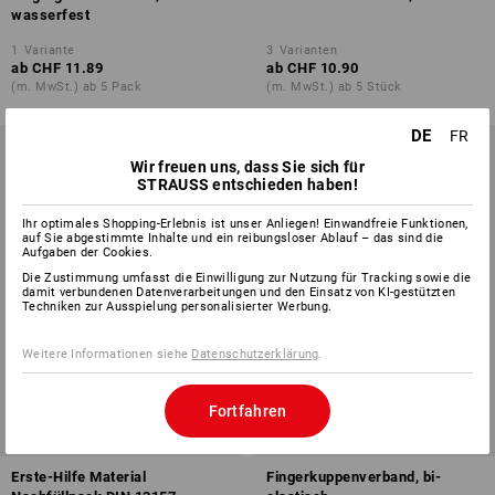
wasserfest
1
Variante
3
Varianten
ab
CHF 11.89
ab
CHF 10.90
(m. MwSt.) ab 5 Pack
(m. MwSt.) ab 5 Stück
DE
FR
Wir freuen uns, dass Sie sich für
STRAUSS entschieden haben!
Ihr optimales Shopping-Erlebnis ist unser Anliegen! Einwandfreie Funktionen,
auf Sie abgestimmte Inhalte und ein reibungsloser Ablauf – das sind die
Aufgaben der Cookies.
Die Zustimmung umfasst die Einwilligung zur Nutzung für Tracking sowie die
damit verbundenen Datenverarbeitungen und den Einsatz von KI-gestützten
Techniken zur Ausspielung personalisierter Werbung.
Weitere Informationen siehe
Datenschutzerklärung
.
Fortfahren
Erste-Hilfe Material
Fingerkuppenverband, bi-