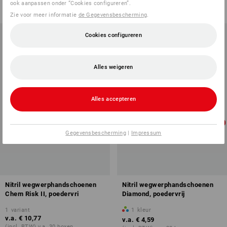
ook aanpassen onder “Cookies configureren”.
(incl. BTW) v.a. 30 boxen
(incl. BTW) v.a. 30 boxen
Zie voor meer informatie
de Gegevensbescherming
.
Cookies configureren
Alles weigeren
Alles accepteren
Gegevensbescherming
|
Impressum
Nitril wegwerphandschoenen
Nitril wegwerphandschoenen
Chem Risk II, poedervri
Diamond, poedervrij
1
variant
1
kleur
v.a.
€ 10,77
v.a.
€ 4,59
(incl. BTW) v.a. 30 boxen