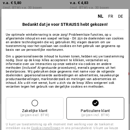
v.a.
€ 5,80
v.a.
€ 4,83
(incl. BTW) v.a. 30 boxen
(incl. BTW) v.a. 30 boxen
NL
FR
DE
Bedankt dat je voor STRAUSS hebt gekozen!
Uw optimale winkelervaring is onze zorg! Probleemloze functies, op u
afgestemde inhoud en een soepel verloop - Dit zijn de doeleinden van cookies
en andere technologieën die wij gebruiken.Wij vragen daarom om uw
toestemming voor het opslaan van cookies en het gebruik van gegevens op
basis van uw persoonlijke voorkeuren.
Om u gepersonaliseerde inhoud te kunnen tonen, hebben wij uw toestemming
nodig. Door op de knop 'Alles accepteren' te klikken, verzamelen wij
informatie over uw interacties op onze website via cookies en andere
methoden (inclusief AI-gestuurde procedures), evenals gegevens uit het
bestelproces. Wij gebruiken deze gegevens met name voor de volgende
doeleinden: gepersonaliseerde aanbiedingen en advertenties, nauwkeurige
productaanbevelingen, marktonderzoek en metingen van advertenties en
inhoud. Als u dit niet wenst, kunt u zich via de knop 'Alles weigeren' ook
verzetten tegen het gebruik van dergelijke cookies en methoden.
Latex wegwerphandschoenen,
Nitril wegwerphandschoenen
Zakelijke klant
Particuliere klant
licht gepoederd
Basic, poedervrij
(prijzen excl. BTW)
(prijzen incl. BTW)
1
variant
1
kleur
U kunt uw toestemming op elk moment met werking voor de toekomst
intrekken via de
Cookie-instellingen
in ons privacybeleid. U kunt uw keuze
v.a.
€ 3,98
v.a.
€ 4,22