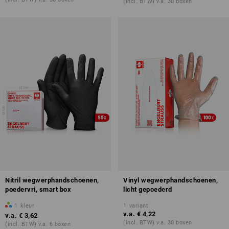
(incl. BTW) v.a. 30 boxen
Nitril wegwerphandschoenen,
Vinyl wegwerphandschoenen,
poedervri, smart box
licht gepoederd
1
kleur
1
variant
v.a.
€ 4,22
v.a.
€ 3,62
(incl. BTW) v.a. 30 boxen
(incl. BTW) v.a. 6 boxen