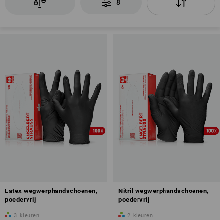
8
Latex wegwerphandschoenen,
Nitril wegwerphandschoenen,
poedervrij
poedervrij
3
kleuren
2
kleuren