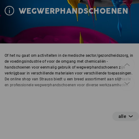
WEGWERPHANDSCHOENEN
Of het nu gaat om activiteiten in de medische sector/gezondheidszorg, in
de voedingsindustrie of voor de omgang met chemicaliën -
handschoenen voor eenmalig gebruik of wegwerphandschoenen zijn
verkrijgbaar in verschillende materialen voor verschillende toepassingen.
De online shop van Strauss biedt u een breed assortiment aan slijtvaste
en professionele wegwerphandschoenen voor diverse werkzaamheden.
Gepoederde handschoenen
Pudrede handsker er mere behagelige og er nemmere at tage på og af,
især ved fugtige hænder. Pudret kan derudover have en plejende virkning
for huden.