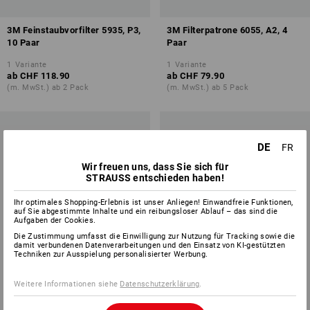
3M Feinstaubvorfilter 5935, P3,
3M Filterpatrone 6055, A2, 4
10 Paar
Paar
1
Variante
1
Variante
ab
CHF 118.90
ab
CHF 79.90
(m. MwSt.) ab 2 Pack
(m. MwSt.) ab 5 Pack
DE
FR
Wir freuen uns, dass Sie sich für
STRAUSS entschieden haben!
Ihr optimales Shopping-Erlebnis ist unser Anliegen! Einwandfreie Funktionen,
auf Sie abgestimmte Inhalte und ein reibungsloser Ablauf – das sind die
Aufgaben der Cookies.
Die Zustimmung umfasst die Einwilligung zur Nutzung für Tracking sowie die
damit verbundenen Datenverarbeitungen und den Einsatz von KI-gestützten
Techniken zur Ausspielung personalisierter Werbung.
Weitere Informationen siehe
Datenschutzerklärung
.