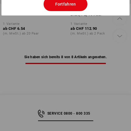
Fortfahren
3M Filterdeckel 501, 2 Stk
3M Feinstaubfilterpatrone
2125, P2, 10 Paar
1
Variante
1
Variante
ab
CHF 6.54
ab
CHF 112.90
(m. MwSt.) ab 20 Paar
(m. MwSt.) ab 2 Pack
Sie haben sich bereits 8 von 8 Artikeln angesehen.
SERVICE 0800 - 800 335