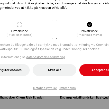
og indhold. Hvis du ikke ønsker dette, kan du vælge at afvise brugen af så
g metoder ved at klikke på knappen 'Afvis alle'.
Firmakunde
Privatkunde
(Priser uden moms)
(Priser med moms)
l enhver tid tilbagekalde dit samtykke med fremadrettet virkning via
Cookieind
ivatlivspolitik. Du kan også tilpasse dit valg under ”Konfigurer cookies”.
e informationer, se
databeskyttelseserklæring
.
figurer cookies
Afvis alle
Accepter al
Databeskyttelse
|
Impressum
ilhandsker Chem Risk II, uden
Engangs-nitrilhandsker Basic,u