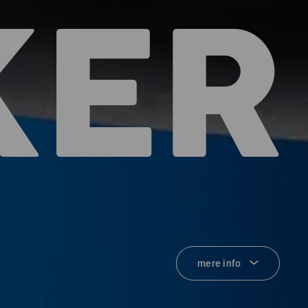
KER
mere info