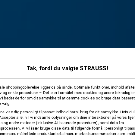
Tak, fordi du valgte STRAUSS!
ale shoppingoplevelse ligger os på sinde. Optimale funktioner, indhold afste
v og enkle procedurer – Dette er formålet med cookies og andre teknologier,
Vi beder derfor om dit samtykke til at gemme cookies og bruge data baseret
 valg.
ne vise dig personligt tilpasset indhold har vi brug for dit samtykke. Hvis du 
Accepter alle', vil vi indsamle oplysninger om dine interaktioner på vores h
es og andre metoder (inklusive AI-baserede procedurer), samt data fra
sprocessen. Vi vil især bruge disse data til følgende formål: personligt tilpa
 annoncer, målrettede produktanbefalinger, markedsundersøgelser samt måli