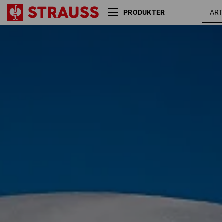
PRODUKTER
Anbefalet brug af handsker
Størrelse