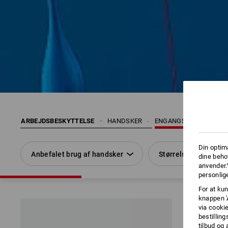
ARBEJDSBESKYTTELSE
HANDSKER
ENGANGSHANDSKER
Din optim
Anbefalet brug af handsker
Størrelse
dine beho
anvender.
personlige
For at kun
knappen '
via cooki
bestilling
tilbud og