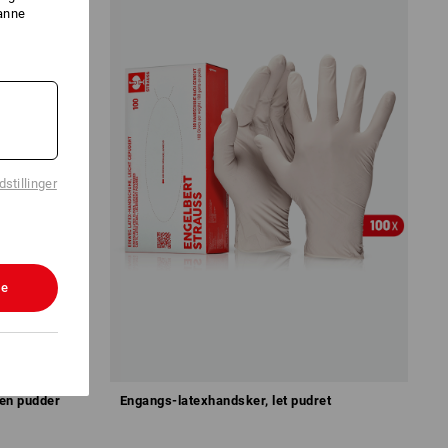
danne
stillinger
le
den pudder
Engangs-latexhandsker, let pudret