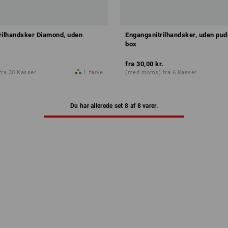
rilhandsker Diamond, uden
Engangsnitrilhandsker, uden pud
box
fra
30,00 kr.
ra 30 Kasser
1
farve
(med moms) fra 6 Kasser
Du har allerede set 8 af 8 varer.