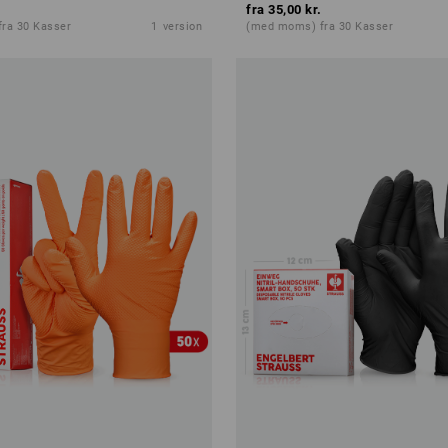
fra
35,00 kr.
ra 30 Kasser
1
version
(med moms) fra 30 Kasser