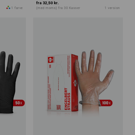
fra
32,50 kr.
1
farve
(med moms) fra 30 Kasser
1
version