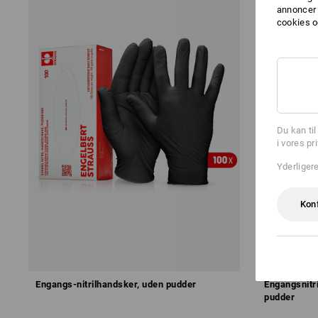
annoncer 
cookies o
Du kan ti
i vores pr
Yderliger
Kon
Engangs-nitrilhandsker, uden pudder
Engangsnitr
pudder