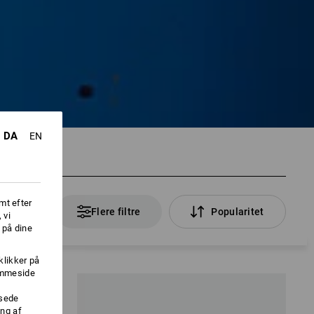
DA
EN
mt efter
8 Artikler
Flere filtre
Popularitet
 vi
 på dine
klikker på
jemmeside
ssede
ng af