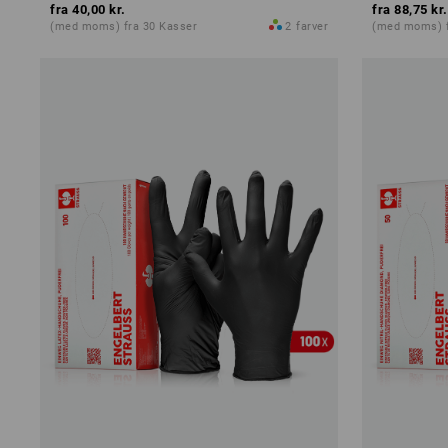
fra
40,00 kr.
fra
88,75 kr.
(med moms) fra 30 Kasser
2
farver
(med moms) f