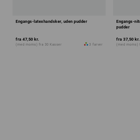
Engangs-latexhandsker, uden pudder
Engangs-nit
pudder
fra
47,50 kr.
fra
37,50 kr.
(med moms) fra 30 Kasser
3
farver
(med moms) f