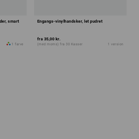
der, smart
Engangs-vinylhandsker, let pudret
fra
35,00 kr.
1
farve
(med moms) fra 30 Kasser
1
version