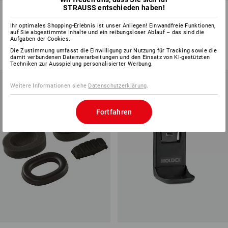
STRAUSS entschieden haben!
Hygieneset für Ersatz-
Hygienesatz für Kapsel-
Gehörschützer
Gehörschützer 3H
Ihr optimales Shopping-Erlebnis ist unser Anliegen! Einwandfreie Funktionen,
auf Sie abgestimmte Inhalte und ein reibungsloser Ablauf – das sind die
1
Variante
1
Variante
Aufgaben der Cookies.
ab
CHF 8.25
ab
CHF 7.55
Die Zustimmung umfasst die Einwilligung zur Nutzung für Tracking sowie die
(m. MwSt.) ab 3 Sets
(m. MwSt.) ab 10 Stück
damit verbundenen Datenverarbeitungen und den Einsatz von KI-gestützten
Techniken zur Ausspielung personalisierter Werbung.
Weitere Informationen siehe
Datenschutzerklärung
.
Fortfahren