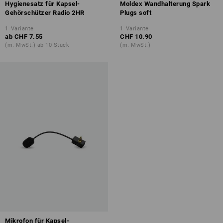
Hygienesatz für Kapsel-
Moldex Wandhalterung Spark
Gehörschützer Radio 2HR
Plugs soft
1
Variante
1
Variante
ab
CHF 7.55
CHF 10.90
(m. MwSt.) ab 10 Stück
(m. MwSt.)
Mikrofon für Kapsel-