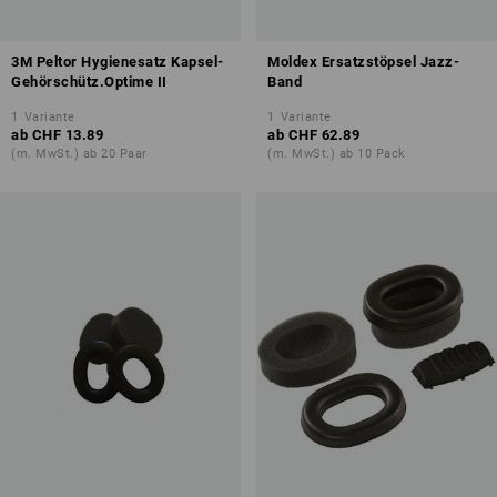
3M Peltor Hygienesatz Kapsel-
Moldex Ersatzstöpsel Jazz-
Gehörschütz.Optime II
Band
1
Variante
1
Variante
ab
CHF 13.89
ab
CHF 62.89
(m. MwSt.) ab 20 Paar
(m. MwSt.) ab 10 Pack