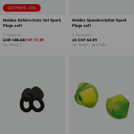
SETPREIS -32%
Moldex Gehörschutz-Set Spark
Moldex Spenderstation Spark
Plugs soft
Plugs soft
1
Variante
2
Varianten
CHF 108.65
CHF 72.89
ab
CHF 64.89
(m. MwSt.)
(m. MwSt.) ab 8 Sets