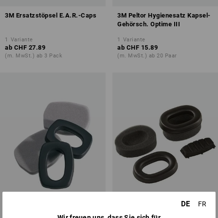
3M Ersatzstöpsel E.A.R.-Caps
3M Peltor Hygienesatz Kapsel-
Gehörsch. Optime III
1
Variante
1
Variante
ab
CHF 27.89
ab
CHF 15.89
(m. MwSt.) ab 3 Pack
(m. MwSt.) ab 20 Paar
DE
FR
Wir freuen uns, dass Sie sich für