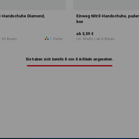
il-Handschuhe Diamond,
Einweg Nitril-Handschuhe, puder
box
ab
3,59 €
b 30 Boxen
1
Farbe
(m. MwSt.) ab 6 Boxen
Sie haben sich bereits 8 von 8 Artikeln angesehen.