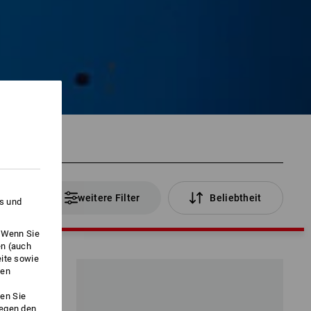
Artikel
weitere Filter
Beliebtheit
es und
. Wenn Sie
en (auch
eite sowie
ken
en Sie
gegen den