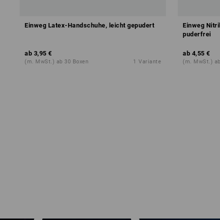
Einweg Latex-Handschuhe, leicht gepudert
Einweg Nitr
puderfrei
ab
3,95 €
ab
4,55 €
(m. MwSt.) ab 30 Boxen
1
Variante
(m. MwSt.) a