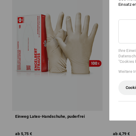
Einsatz e
Ihre Einw
Datenschu
"Cookies 
Weitere I
Cooki
Einweg Latex-Handschuhe, puderfrei
Einweg Nitr
ab
5,75 €
ab
4,79 €