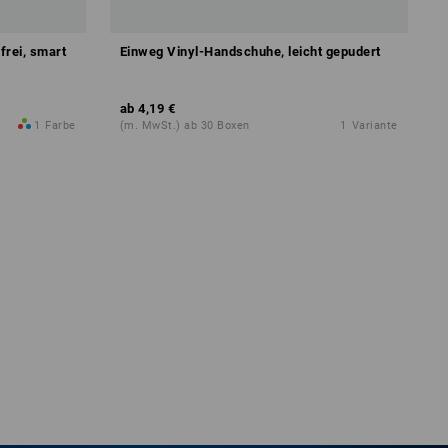
frei, smart
Einweg Vinyl-Handschuhe, leicht gepudert
ab
4,19 €
1
Farbe
(m. MwSt.) ab 30 Boxen
1
Variante