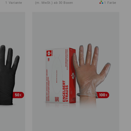
1
Variante
(m. MwSt.) ab 30 Boxen
1
Farbe