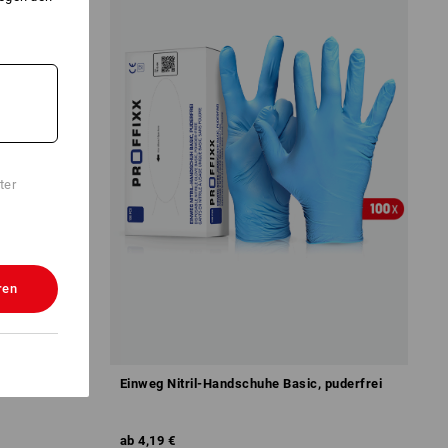
ter
ren
 Risk
Einweg Nitril-Handschuhe Basic, puderfrei
ab
4,19 €