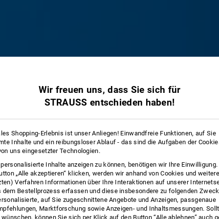
Wir freuen uns, dass Sie sich für
STRAUSS entschieden haben!
ales Shopping-Erlebnis ist unser Anliegen! Einwandfreie Funktionen, auf Sie
8 
te Inhalte und ein reibungsloser Ablauf - das sind die Aufgaben der Cooki
 von uns eingesetzter Technologien.
personalisierte Inhalte anzeigen zu können, benötigen wir Ihre Einwilligung
utton „Alle akzeptieren“ klicken, werden wir anhand von Cookies und weiter
zten) Verfahren Informationen über Ihre Interaktionen auf unserer Internets
 dem Bestellprozess erfassen und diese insbesondere zu folgenden Zwec
ersonalisierte, auf Sie zugeschnittene Angebote und Anzeigen, passgenaue
pfehlungen, Marktforschung sowie Anzeigen- und Inhaltsmessungen. Sollt
t wünschen, können Sie sich per Klick auf den Button “Alle ablehnen” auch 