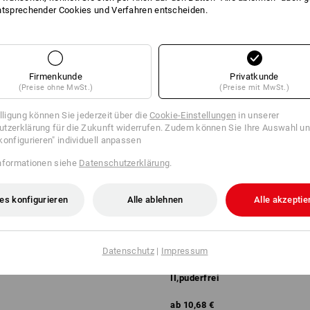
ntsprechender Cookies und Verfahren entscheiden.
Firmenkunde
Privatkunde
(Preise ohne MwSt.)
(Preise mit MwSt.)
illigung können Sie jederzeit über die
Cookie-Einstellungen
in unserer
tzerklärung für die Zukunft widerrufen. Zudem können Sie Ihre Auswahl un
konfigurieren" individuell anpassen
nformationen siehe
Datenschutzerklärung
.
es konfigurieren
Alle ablehnen
Alle akzeptie
Datenschutz
|
Impressum
il-Handschuhe, puderfrei
Einweg Nitril-Handschuhe Chem
II,puderfrei
ab
10,68 €