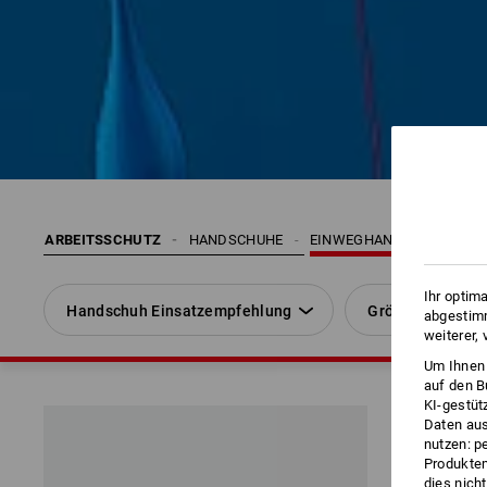
ARBEITSSCHUTZ
HANDSCHUHE
EINWEGHANDSCHUHE
Ihr optim
Handschuh Einsatzempfehlung
Größe
abgestimm
weiterer,
Um Ihnen 
auf den B
KI-gestüt
Daten aus
nutzen: p
Produktem
dies nich