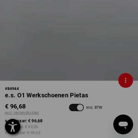
#
86944
e.s. O1 Werkschoenen Pietas
€ 96,68
incl. BTW
excl. verzendkosten
v.a. 1 paar:
€ 96,68
v.a. 3 paar:
€ 93,05
v.a. 10 paar:
€ 90,63