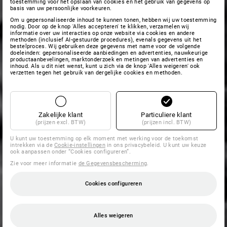
toestemming voor het opslaan van cookies en het gebruik van gegevens op
basis van uw persoonlijke voorkeuren.
Om u gepersonaliseerde inhoud te kunnen tonen, hebben wij uw toestemming
nodig. Door op de knop 'Alles accepteren' te klikken, verzamelen wij
informatie over uw interacties op onze website via cookies en andere
methoden (inclusief AI-gestuurde procedures), evenals gegevens uit het
bestelproces. Wij gebruiken deze gegevens met name voor de volgende
doeleinden: gepersonaliseerde aanbiedingen en advertenties, nauwkeurige
productaanbevelingen, marktonderzoek en metingen van advertenties en
inhoud. Als u dit niet wenst, kunt u zich via de knop 'Alles weigeren' ook
verzetten tegen het gebruik van dergelijke cookies en methoden.
Zakelijke klant
Particuliere klant
(prijzen excl. BTW)
(prijzen incl. BTW)
U kunt uw toestemming op elk moment met werking voor de toekomst
intrekken via de
Cookie-instellingen
in ons privacybeleid. U kunt uw keuze
ook aanpassen onder “Cookies configureren”.
Zie voor meer informatie
de Gegevensbescherming
.
Cookies configureren
Alles weigeren