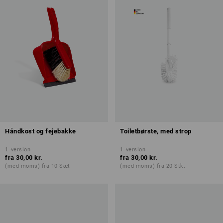
Håndkost og fejebakke
Toiletbørste, med strop
1
version
1
version
fra
30,00 kr.
fra
30,00 kr.
(med moms) fra 10 Sæt
(med moms) fra 20 Stk.