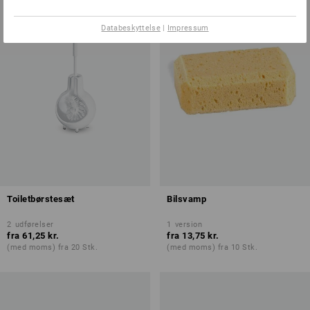
Databeskyttelse
|
Impressum
Toiletbørstesæt
Bilsvamp
2
udførelser
1
version
fra
61,25 kr.
fra
13,75 kr.
(med moms) fra 20 Stk.
(med moms) fra 10 Stk.