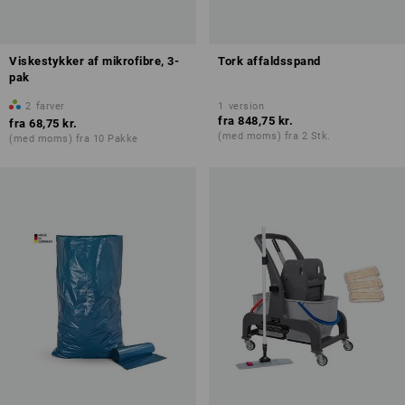
Viskestykker af mikrofibre, 3-
Tork affaldsspand
pak
2
farver
1
version
fra
848,75 kr.
fra
68,75 kr.
(med moms) fra 2 Stk.
(med moms) fra 10 Pakke