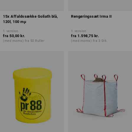
15x Affaldssække Goliath blå,
Rengøringssæt Irma II
120l, 100 mμ
1
version
1
version
fra
50,00 kr.
fra
1.598,75 kr.
(med moms) fra 50 Ruller
(med moms) fra 3 Stk.