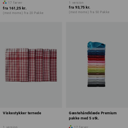
17
farver
1
version
fra
93,75 kr.
fra
161,25 kr.
(med moms) fra 50 Pakke
(med moms) fra 20 Pakke
Viskestykker ternede
Gæstehåndklæde Premium
pakke med 5 stk.
1
version
17
farver