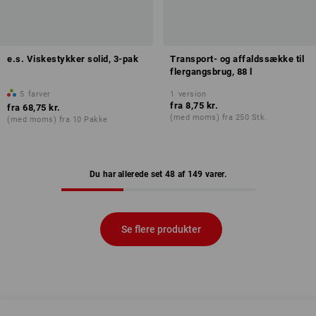
e.s. Viskestykker solid, 3-pak
Transport- og affaldssække til
flergangsbrug, 88 l
5
farver
1
version
fra
8,75 kr.
fra
68,75 kr.
(med moms) fra 250 Stk.
(med moms) fra 10 Pakke
Du har allerede set 48 af 149 varer.
Se flere produkter