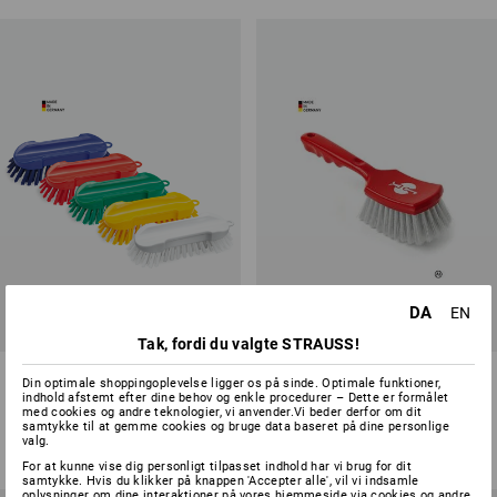
DA
EN
Tak, fordi du valgte STRAUSS!
Vaskebørste
Universel vaskebørste Rally
Din optimale shoppingoplevelse ligger os på sinde. Optimale funktioner,
indhold afstemt efter dine behov og enkle procedurer – Dette er formålet
med cookies og andre teknologier, vi anvender.Vi beder derfor om dit
1
version
5
farver
samtykke til at gemme cookies og bruge data baseret på dine personlige
fra
32,50 kr.
fra
66,25 kr.
valg.
(med moms) fra 10 Stk.
(med moms) fra 10 Stk.
For at kunne vise dig personligt tilpasset indhold har vi brug for dit
samtykke. Hvis du klikker på knappen 'Accepter alle', vil vi indsamle
oplysninger om dine interaktioner på vores hjemmeside via cookies og andre