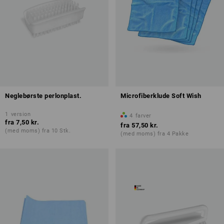
Neglebørste perlonplast.
Microfiberklude Soft Wish
1
version
4
farver
fra
7,50 kr.
fra
57,50 kr.
(med moms) fra 10 Stk.
(med moms) fra 4 Pakke