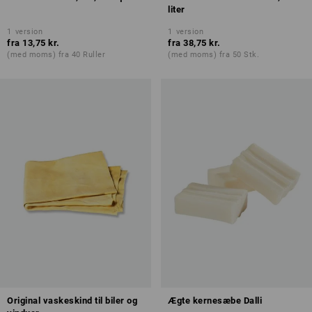
liter
1
version
1
version
fra
13,75 kr.
fra
38,75 kr.
(med moms) fra 40 Ruller
(med moms) fra 50 Stk.
Original vaskeskind til biler og
Ægte kernesæbe Dalli