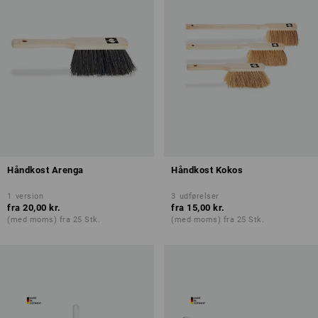
Håndkost Arenga
Håndkost Kokos
1
version
3
udførelser
fra
20,00 kr.
fra
15,00 kr.
(med moms) fra 25 Stk.
(med moms) fra 25 Stk.