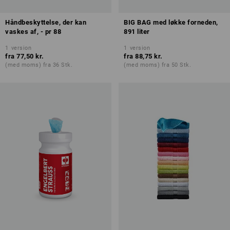
Håndbeskyttelse, der kan
BIG BAG med løkke forneden,
vaskes af, - pr 88
891 liter
1
version
1
version
fra
77,50 kr.
fra
88,75 kr.
(med moms) fra 36 Stk.
(med moms) fra 50 Stk.