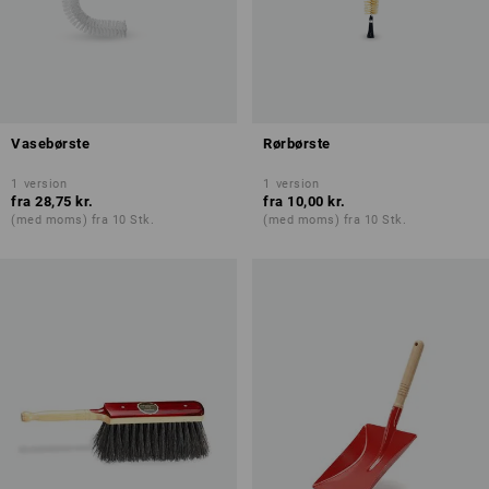
Vasebørste
Rørbørste
1
version
1
version
fra
28,75 kr.
fra
10,00 kr.
(med moms) fra 10 Stk.
(med moms) fra 10 Stk.