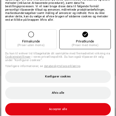
metoder (inklusive AI-baserede procedurer), samt data fra
bestillingsprocessen. Vi vil især bruge disse data til følgende formål:
personligt tilpassede tilbud og annoncer, målrettede produktanbefalinger,
markedsundersøgelser samt måling af annoncer og indhold. Hvis du ikke
ønsker dette, kan du vælge at afvise brugen af sådanne cookies og metoder
ved at klikke på knappen 'Afvis alle'.
Firmakunde
Privatkunde
(Priser uden moms)
(Priser med moms)
Du kan til enhver tid tilbagekalde dit samtykke med fremadrettet virkning via
Cookieindstillinger
i vores privatlivspolitik. Du kan også tilpasse dit valg
under ”Konfigurer cookies”.
Yderligere informationer, se
databeskyttelseserklæring
.
Konfigurer cookies
BIG BAG til plader, 975 liter
BIG BAG mini, 91 liter
1
version
1
version
Afvis alle
fra
98,75 kr.
fra
28,75 kr.
(med moms) fra 50 Stk.
(med moms) fra 50 Stk.
Accepter alle