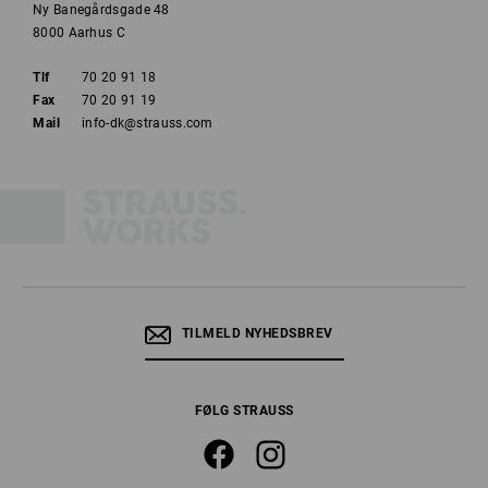
Ny Banegårdsgade 48
8000 Aarhus C
Tlf
70 20 91 18
Fax
70 20 91 19
Mail
info-dk@strauss.com
TILMELD NYHEDSBREV
FØLG STRAUSS