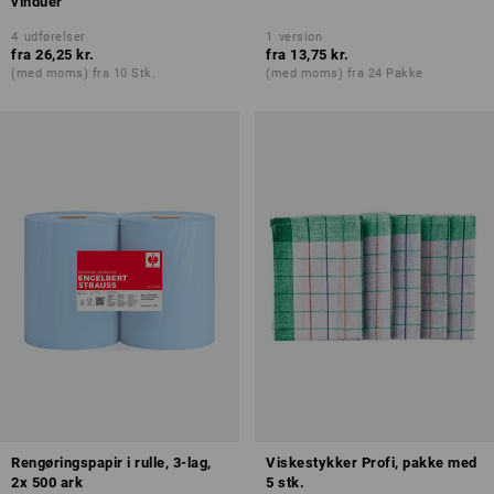
vinduer
4
udførelser
1
version
fra
26,25 kr.
fra
13,75 kr.
(med moms) fra 10 Stk.
(med moms) fra 24 Pakke
Rengøringspapir i rulle, 3-lag,
Viskestykker Profi, pakke med
2x 500 ark
5 stk.