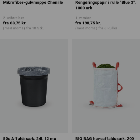
Mikrofiber-gulvmoppe Chenille
Rengøringspapir i rulle "Blue 3",
1000 ark
2
udførelser
1
version
fra
68,75 kr.
fra
198,75 kr.
(med moms) fra 10 Stk.
(med moms) fra 6 Ruller
50x Affaldssæk, 24l, 12 mμ
BIG BAG haveaffaldssæk, 200