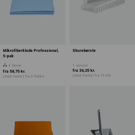
Mikrofiberklude Professional,
Skurebørste
5-pak
4
farver
1
version
fra
36,25 kr.
fra
58,75 kr.
(med moms) fra 10 Stk.
(med moms) fra 6 Pakke