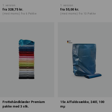
1
version
1
version
fra
328,75 kr.
fra
55,00 kr.
(med moms) fra 6 Pakke
(med moms) fra 10 Pakke
Frottehåndklæder Premium
15x Affaldssække, 240l, 100
pakke med 3 stk.
mμ