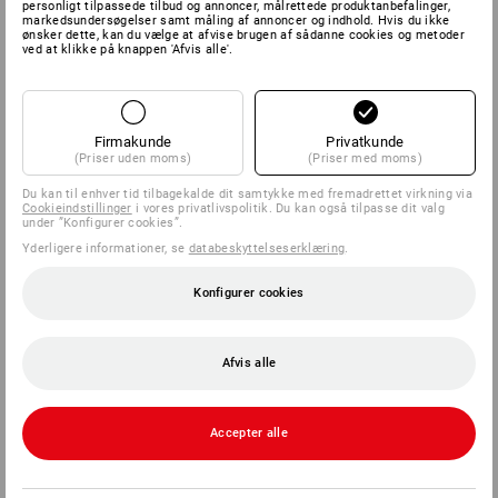
personligt tilpassede tilbud og annoncer, målrettede produktanbefalinger,
markedsundersøgelser samt måling af annoncer og indhold. Hvis du ikke
ønsker dette, kan du vælge at afvise brugen af sådanne cookies og metoder
ved at klikke på knappen 'Afvis alle'.
SERVICE
VIRKSOMHEDER
Firmakunde
Privatkunde
INFORMATION
(Priser uden moms)
(Priser med moms)
Du kan til enhver tid tilbagekalde dit samtykke med fremadrettet virkning via
Cookieindstillinger
i vores privatlivspolitik. Du kan også tilpasse dit valg
BETALINGSMETODER
under ”Konfigurer cookies”.
Yderligere informationer, se
databeskyttelseserklæring
.
Konfigurer cookies
Afvis alle
Strauss Danmark ApS
Accepter alle
Ny Banegårdsgade 48
8000 Aarhus C