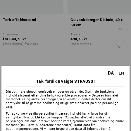
Tork affaldsspand
Gulvaskebæger Diabolo, 40 x
60 cm
1
version
1
version
fra
848,75 kr.
498,75 kr.
(med moms) fra 2 Stk.
(med moms)
Du har allerede set 2 af 2 varer.
DA
EN
Tak, fordi du valgte STRAUSS!
Din optimale shoppingoplevelse ligger os på sinde. Optimale funktioner,
indhold afstemt efter dine behov og enkle procedurer – Dette er formålet
med cookies og andre teknologier, vi anvender.Vi beder derfor om dit
samtykke til at gemme cookies og bruge data baseret på dine personlige
valg.
For at kunne vise dig personligt tilpasset indhold har vi brug for dit
samtykke. Hvis du klikker på knappen 'Accepter alle', vil vi indsamle
oplysninger om dine interaktioner på vores hjemmeside via cookies og andre
SERVICE 70 20 91 18
metoder (inklusive AI-baserede procedurer), samt data fra
bestillingsprocessen. Vi vil især bruge disse data til følgende formål: