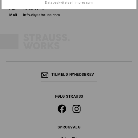
Tlf
70 20 91 18
Databeskyttelse
|
Impressum
Fax
70 20 91 19
Mail
info-dk@strauss.com
TILMELD NYHEDSBREV
FØLG STRAUSS
SPROGVALG