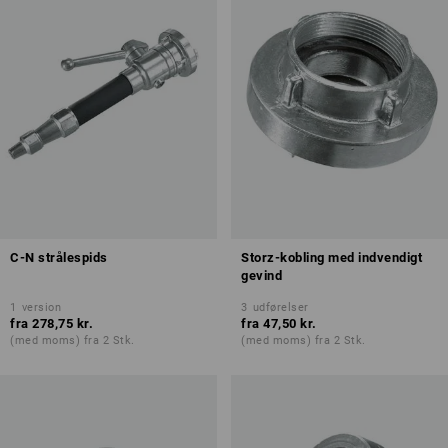
C-N strålespids
Storz-kobling med indvendigt
gevind
1
version
3
udførelser
fra
278,75 kr.
fra
47,50 kr.
(med moms) fra 2 Stk.
(med moms) fra 2 Stk.