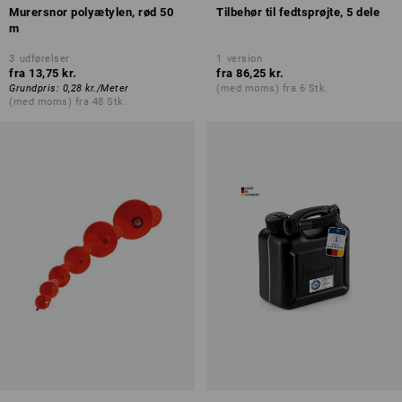
Murersnor polyætylen, rød 50
Tilbehør til fedtsprøjte, 5 dele
m
3
udførelser
1
version
fra
13,75 kr.
fra
86,25 kr.
Grundpris
:
0,28 kr.
/
Meter
(med moms) fra 6 Stk.
(med moms) fra 48 Stk.