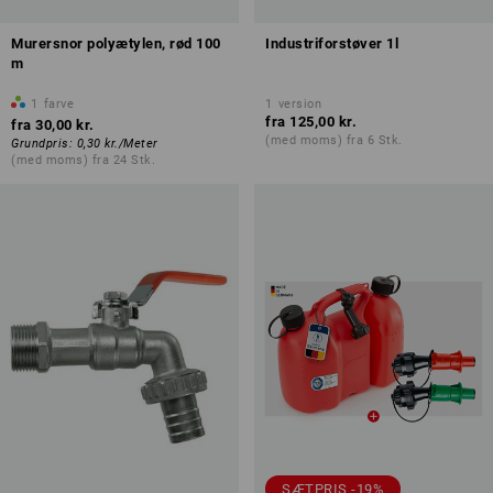
Murersnor polyætylen, rød 100
Industriforstøver 1l
m
1
farve
1
version
fra
125,00 kr.
fra
30,00 kr.
(med moms) fra 6 Stk.
Grundpris
:
0,30 kr.
/
Meter
(med moms) fra 24 Stk.
SÆTPRIS -19%