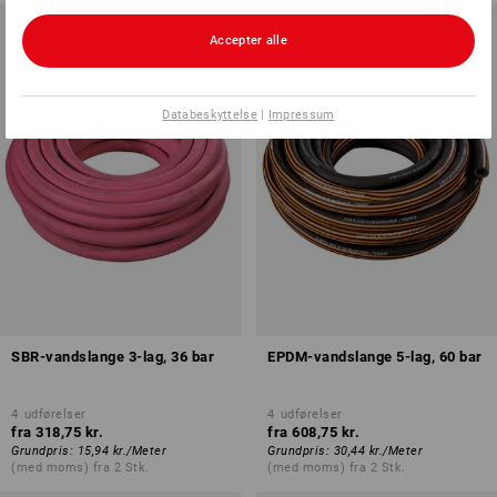
Accepter alle
Databeskyttelse
|
Impressum
SBR-vandslange 3-lag, 36 bar
EPDM-vandslange 5-lag, 60 bar
4
udførelser
4
udførelser
fra
318,75 kr.
fra
608,75 kr.
Grundpris
:
15,94 kr.
/
Meter
Grundpris
:
30,44 kr.
/
Meter
(med moms) fra 2 Stk.
(med moms) fra 2 Stk.