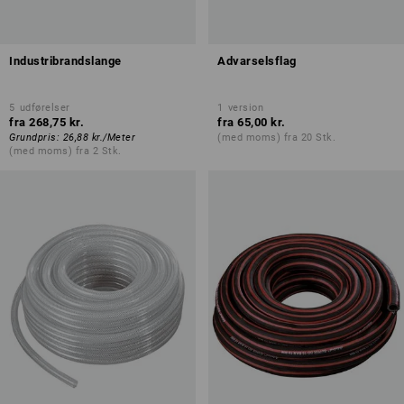
Industribrandslange
Advarselsflag
5
udførelser
1
version
fra
268,75 kr.
fra
65,00 kr.
Grundpris
:
26,88 kr.
/
Meter
(med moms) fra 20 Stk.
(med moms) fra 2 Stk.