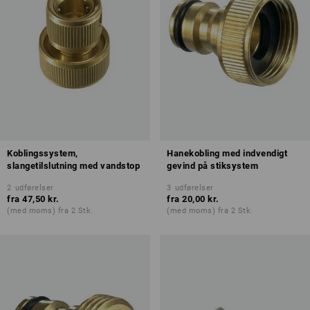
Koblingssystem,
Hanekobling med indvendigt
slangetilslutning med vandstop
gevind på stiksystem
2
udførelser
3
udførelser
fra
47,50 kr.
fra
20,00 kr.
(med moms) fra 2 Stk.
(med moms) fra 2 Stk.