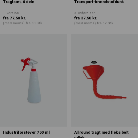
Tragtsæt, 6 dele
Transport-brændstofdunk
1
version
3
udførelser
fra
77,50 kr.
fra
37,50 kr.
(med moms) fra 10 Stk.
(med moms) fra 12 Stk.
Industriforstøver 750 ml
Allround tragt med fleksibelt
udløb