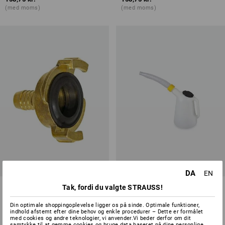
(med moms)
(med moms)
DA
EN
Lynkobling med studs
Målekande
Tak, fordi du valgte STRAUSS!
2
udførelser
2
udførelser
Din optimale shoppingoplevelse ligger os på sinde. Optimale funktioner,
fra
indhold afstemt efter dine behov og enkle procedurer – Dette er formålet
23,75 kr.
fra
33,75 kr.
med cookies og andre teknologier, vi anvender.Vi beder derfor om dit
(med moms) fra 10 Stk.
(med moms) fra 6 Stk.
samtykke til at gemme cookies og bruge data baseret på dine personlige