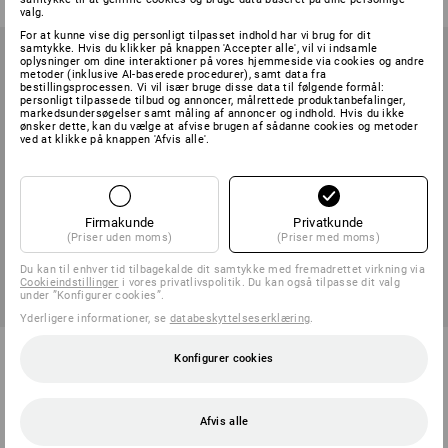
valg.
For at kunne vise dig personligt tilpasset indhold har vi brug for dit
samtykke. Hvis du klikker på knappen 'Accepter alle', vil vi indsamle
oplysninger om dine interaktioner på vores hjemmeside via cookies og andre
metoder (inklusive AI-baserede procedurer), samt data fra
bestillingsprocessen. Vi vil især bruge disse data til følgende formål:
personligt tilpassede tilbud og annoncer, målrettede produktanbefalinger,
markedsundersøgelser samt måling af annoncer og indhold. Hvis du ikke
ønsker dette, kan du vælge at afvise brugen af sådanne cookies og metoder
ved at klikke på knappen 'Afvis alle'.
Firmakunde
Privatkunde
(Priser uden moms)
(Priser med moms)
Du kan til enhver tid tilbagekalde dit samtykke med fremadrettet virkning via
Cookieindstillinger
i vores privatlivspolitik. Du kan også tilpasse dit valg
under ”Konfigurer cookies”.
Yderligere informationer, se
databeskyttelseserklæring
.
Stiksystem-sprøjte
Stiksystem slangetilslutning
Konfigurer cookies
1
version
2
udførelser
fra
37,50 kr.
fra
35,00 kr.
(med moms) fra 2 Stk.
(med moms) fra 2 Stk.
Afvis alle