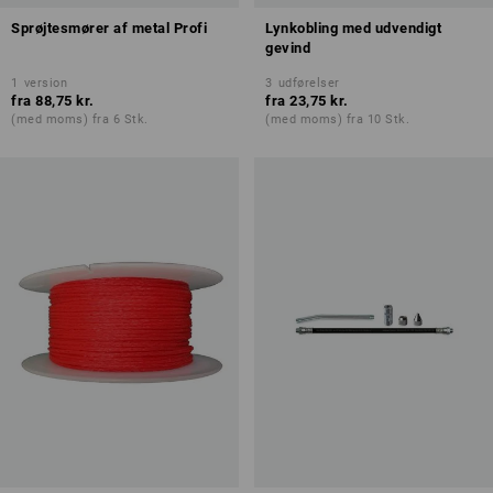
Sprøjtesmører af metal Profi
Lynkobling med udvendigt
gevind
1
version
3
udførelser
fra
88,75 kr.
fra
23,75 kr.
(med moms) fra 6 Stk.
(med moms) fra 10 Stk.