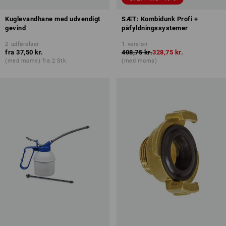
Kuglevandhane med udvendigt
SÆT: Kombidunk Profi +
gevind
påfyldningssystemer
2
udførelser
1
version
fra
37,50 kr.
408,75 kr.
328,75 kr.
(med moms) fra 2 Stk.
(med moms)