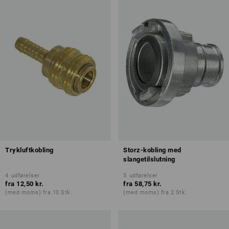
Trykluftkobling
Storz-kobling med
slangetilslutning
4
udførelser
3
udførelser
fra
12,50 kr.
fra
58,75 kr.
(med moms) fra 10 Stk.
(med moms) fra 2 Stk.