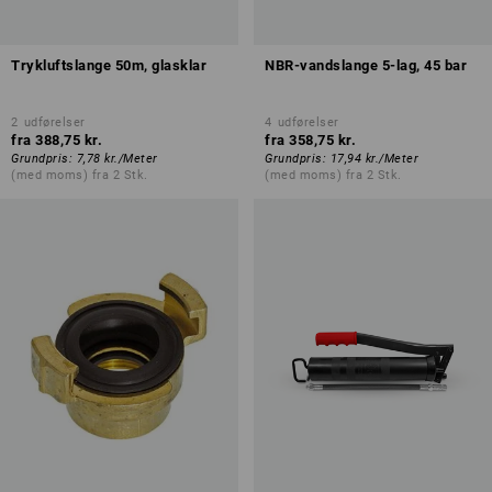
Trykluftslange 50m, glasklar
NBR-vandslange 5-lag, 45 bar
2
udførelser
4
udførelser
fra
388,75 kr.
fra
358,75 kr.
Grundpris
:
7,78 kr.
/
Meter
Grundpris
:
17,94 kr.
/
Meter
(med moms) fra 2 Stk.
(med moms) fra 2 Stk.