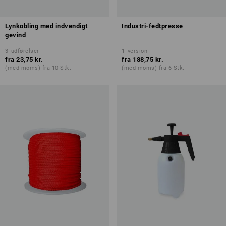
Lynkobling med indvendigt
Industri-fedtpresse
gevind
3
udførelser
1
version
fra
23,75 kr.
fra
188,75 kr.
(med moms) fra 10 Stk.
(med moms) fra 6 Stk.