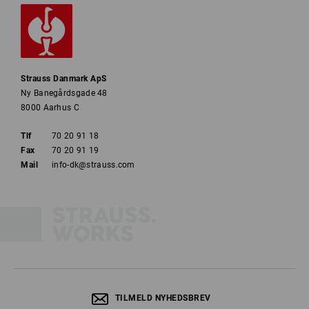
Strauss Danmark ApS
Ny Banegårdsgade 48
8000 Aarhus C
Tlf
70 20 91 18
Fax
70 20 91 19
Mail
info-dk@strauss.com
TILMELD NYHEDSBREV