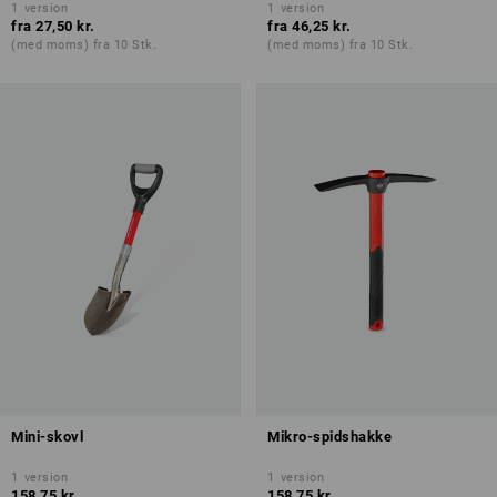
1
version
1
version
fra
27,50 kr.
fra
46,25 kr.
(med moms) fra 10 Stk.
(med moms) fra 10 Stk.
Mini-skovl
Mikro-spidshakke
1
version
1
version
158,75 kr.
158,75 kr.