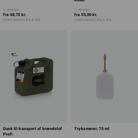
1
version
1
version
fra
58,75 kr.
fra
55,00 kr.
(med moms) fra 6 Stk.
(med moms) fra 6 Stk.
Dunk til transport af brændstof
Tryksmører, 75 ml
Profi