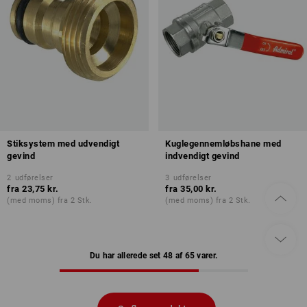
Stiksystem med udvendigt
Kuglegennemløbshane med
gevind
indvendigt gevind
2
udførelser
3
udførelser
fra
23,75 kr.
fra
35,00 kr.
(med moms) fra 2 Stk.
(med moms) fra 2 Stk.
Du har allerede set 48 af 65 varer.