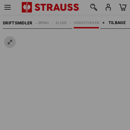
TILBAGE    >
DRIFTSMIDLER
RENGØRING
KLUDE
VISKESTYKKER