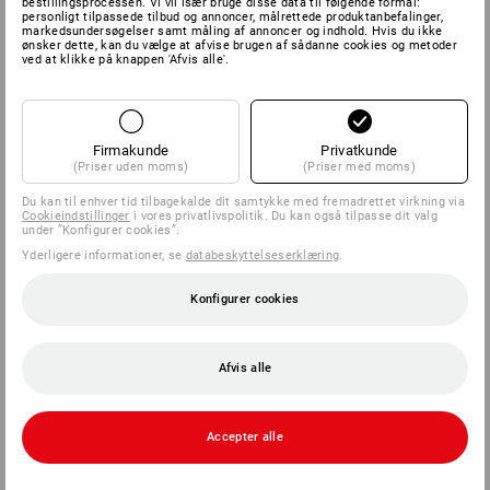
bestillingsprocessen. Vi vil især bruge disse data til følgende formål:
personligt tilpassede tilbud og annoncer, målrettede produktanbefalinger,
markedsundersøgelser samt måling af annoncer og indhold. Hvis du ikke
ønsker dette, kan du vælge at afvise brugen af sådanne cookies og metoder
ved at klikke på knappen 'Afvis alle'.
Firmakunde
Privatkunde
(Priser uden moms)
(Priser med moms)
Du kan til enhver tid tilbagekalde dit samtykke med fremadrettet virkning via
Cookieindstillinger
i vores privatlivspolitik. Du kan også tilpasse dit valg
under ”Konfigurer cookies”.
Yderligere informationer, se
databeskyttelseserklæring
.
Konfigurer cookies
Afvis alle
Accepter alle