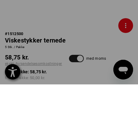
#
1512500
Viskestykker ternede
5 Stk. / Pakke
58,75 kr.
med moms
ekskl. forsendelsesomkostninger
fra 1 Pakke:
58,75 kr.
fra 10 Pakke:
50,00 kr.
Leveringstid ca. 3-6
hverdage
Mængderabat
fra 1 Pakke
fra 10 Pakke
Besparelser:
Besparelser:
0
%/
Pakke
15
%/
Pakke