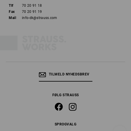
Tlf
70 20 91 18
Fax
70 20 91 19
Mail
info-dk@strauss.com
TILMELD NYHEDSBREV
FØLG STRAUSS
SPROGVALG