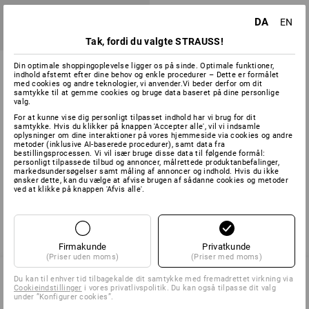
DA
EN
Tak, fordi du valgte STRAUSS!
Adapter, teleskopstøtte
Din optimale shoppingoplevelse ligger os på sinde. Optimale funktioner,
indhold afstemt efter dine behov og enkle procedurer – Dette er formålet
med cookies og andre teknologier, vi anvender.Vi beder derfor om dit
1
version
samtykke til at gemme cookies og bruge data baseret på dine personlige
fra
208,75 kr.
valg.
(med moms) fra 6 Stk.
For at kunne vise dig personligt tilpasset indhold har vi brug for dit
samtykke. Hvis du klikker på knappen 'Accepter alle', vil vi indsamle
oplysninger om dine interaktioner på vores hjemmeside via cookies og andre
metoder (inklusive AI-baserede procedurer), samt data fra
bestillingsprocessen. Vi vil især bruge disse data til følgende formål:
personligt tilpassede tilbud og annoncer, målrettede produktanbefalinger,
Du har allerede set 3 af 3 varer.
markedsundersøgelser samt måling af annoncer og indhold. Hvis du ikke
ønsker dette, kan du vælge at afvise brugen af sådanne cookies og metoder
ved at klikke på knappen 'Afvis alle'.
Firmakunde
Privatkunde
(Priser uden moms)
(Priser med moms)
Du kan til enhver tid tilbagekalde dit samtykke med fremadrettet virkning via
Cookieindstillinger
i vores privatlivspolitik. Du kan også tilpasse dit valg
under ”Konfigurer cookies”.
SERVICE 70 20 91 18