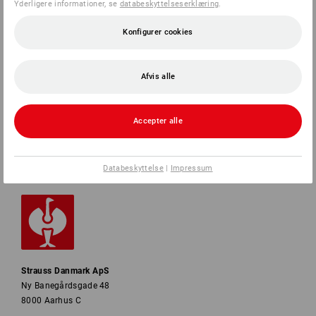
Yderligere informationer, se
databeskyttelseserklæring
.
Konfigurer cookies
SERVICE
VIRKSOMHEDER
Afvis alle
INFORMATION
Accepter alle
BETALINGSMETODER
Databeskyttelse
|
Impressum
Strauss Danmark ApS
Ny Banegårdsgade 48
8000 Aarhus C