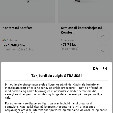
Kontorstol Komfort
Armlæn til kontordrejestol
Komfort
2
farver
1
version
478,75 kr.
fra
1.948,75 kr.
(med moms)
(med moms) fra 2 Stk.
DA
EN
Du har allerede set 2 af 2 varer.
Tak, fordi du valgte STRAUSS!
Din optimale shoppingoplevelse ligger os på sinde. Optimale funktioner,
indhold afstemt efter dine behov og enkle procedurer – Dette er formålet
med cookies og andre teknologier, vi anvender.Vi beder derfor om dit
samtykke til at gemme cookies og bruge data baseret på dine personlige
valg.
For at kunne vise dig personligt tilpasset indhold har vi brug for dit
samtykke. Hvis du klikker på knappen 'Accepter alle', vil vi indsamle
oplysninger om dine interaktioner på vores hjemmeside via cookies og andre