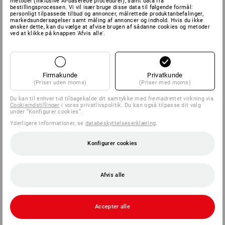
metoder (inklusive AI-baserede procedurer), samt data fra
bestillingsprocessen. Vi vil især bruge disse data til følgende formål:
SERVICE 70 20 91 18
personligt tilpassede tilbud og annoncer, målrettede produktanbefalinger,
markedsundersøgelser samt måling af annoncer og indhold. Hvis du ikke
ønsker dette, kan du vælge at afvise brugen af sådanne cookies og metoder
ved at klikke på knappen 'Afvis alle'.
SERVICE
VIRKSOMHEDER
Firmakunde
Privatkunde
(Priser uden moms)
(Priser med moms)
INFORMATION
Du kan til enhver tid tilbagekalde dit samtykke med fremadrettet virkning via
Cookieindstillinger
i vores privatlivspolitik. Du kan også tilpasse dit valg
under ”Konfigurer cookies”.
BETALINGSMETODER
Yderligere informationer, se
databeskyttelseserklæring
.
Konfigurer cookies
Afvis alle
Accepter alle
Strauss Danmark ApS
Ny Banegårdsgade 48