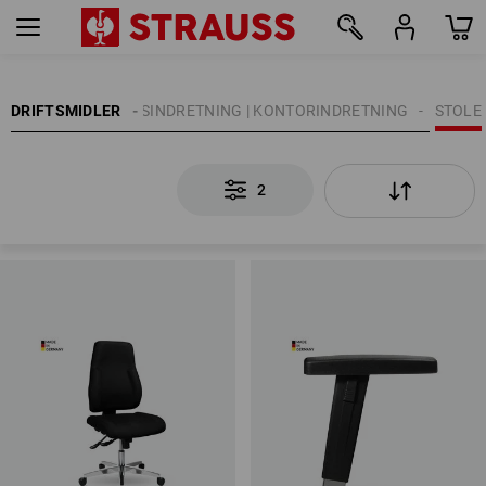
2
DRIFTSMIDLER
VÆRKSTEDSINDRETNING | KONTORINDRETNING
STOLE
2