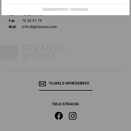
8000 Aarhus C
Databeskyttelse
|
Impressum
Tlf
70 20 91 18
Fax
70 20 91 19
Mail
info-dk@strauss.com
TILMELD NYHEDSBREV
FØLG STRAUSS