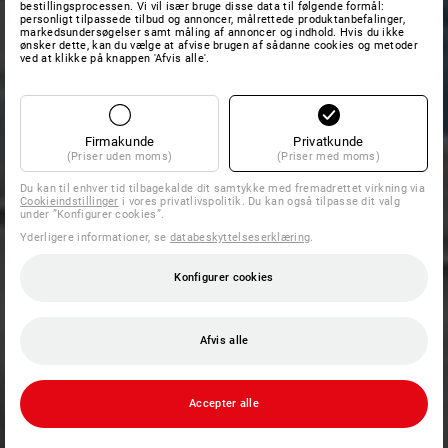
bestillingsprocessen. Vi vil især bruge disse data til følgende formål:
personligt tilpassede tilbud og annoncer, målrettede produktanbefalinger,
markedsundersøgelser samt måling af annoncer og indhold. Hvis du ikke
ønsker dette, kan du vælge at afvise brugen af sådanne cookies og metoder
ved at klikke på knappen 'Afvis alle'.
Firmakunde
Privatkunde
(Priser uden moms)
(Priser med moms)
Du kan til enhver tid tilbagekalde dit samtykke med fremadrettet virkning via
Cookieindstillinger
i vores privatlivspolitik. Du kan også tilpasse dit valg
under ”Konfigurer cookies”.
Yderligere informationer, se
databeskyttelseserklæring
.
Konfigurer cookies
Afvis alle
Accepter alle