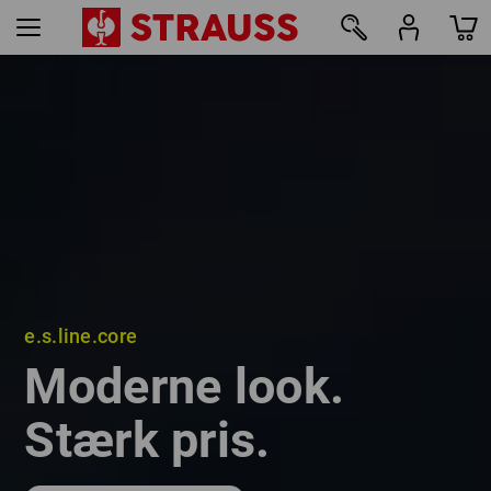
e.s.line.core
e.s.line.core
Moderne look.
Moderne look.
Stærk pris.
Stærk pris.