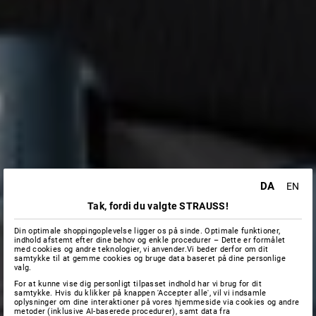
DA
EN
Tak, fordi du valgte STRAUSS!
Din optimale shoppingoplevelse ligger os på sinde. Optimale funktioner,
indhold afstemt efter dine behov og enkle procedurer – Dette er formålet
med cookies og andre teknologier, vi anvender.Vi beder derfor om dit
samtykke til at gemme cookies og bruge data baseret på dine personlige
valg.
For at kunne vise dig personligt tilpasset indhold har vi brug for dit
samtykke. Hvis du klikker på knappen 'Accepter alle', vil vi indsamle
oplysninger om dine interaktioner på vores hjemmeside via cookies og andre
metoder (inklusive AI-baserede procedurer), samt data fra