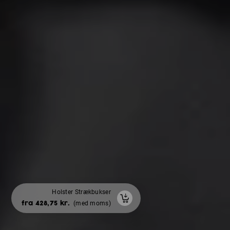
Holster Strækbukser
Vintervest Padded
med flade til rygprint
fra 428,75 kr.
(med moms)