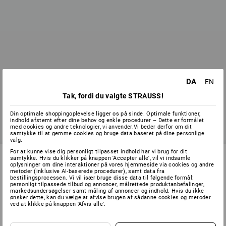
DA
EN
Tak, fordi du valgte STRAUSS!
Din optimale shoppingoplevelse ligger os på sinde. Optimale funktioner,
indhold afstemt efter dine behov og enkle procedurer – Dette er formålet
med cookies og andre teknologier, vi anvender.Vi beder derfor om dit
samtykke til at gemme cookies og bruge data baseret på dine personlige
valg.
For at kunne vise dig personligt tilpasset indhold har vi brug for dit
samtykke. Hvis du klikker på knappen 'Accepter alle', vil vi indsamle
oplysninger om dine interaktioner på vores hjemmeside via cookies og andre
metoder (inklusive AI-baserede procedurer), samt data fra
SERVICE 70 20 91 18
bestillingsprocessen. Vi vil især bruge disse data til følgende formål:
personligt tilpassede tilbud og annoncer, målrettede produktanbefalinger,
markedsundersøgelser samt måling af annoncer og indhold. Hvis du ikke
ønsker dette, kan du vælge at afvise brugen af sådanne cookies og metoder
ved at klikke på knappen 'Afvis alle'.
SERVICE