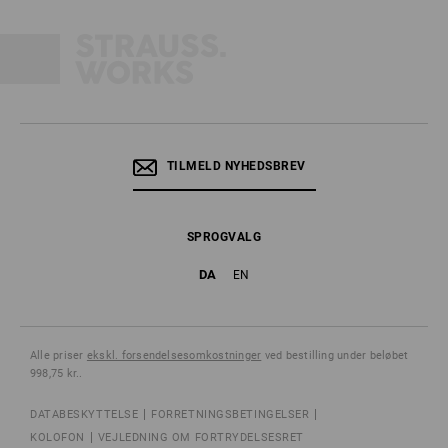
TILMELD NYHEDSBREV
SPROGVALG
DA
EN
Alle priser
ekskl. forsendelsesomkostninger
ved bestilling under beløbet
998,75 kr..
DATABESKYTTELSE
FORRETNINGSBETINGELSER
KOLOFON
VEJLEDNING OM FORTRYDELSESRET