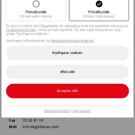
VIRKSOMHEDER
Firmakunde
Privatkunde
(Priser uden moms)
(Priser med moms)
INFORMATION
Du kan til enhver tid tilbagekalde dit samtykke med fremadrettet virkning via
Cookieindstillinger
i vores privatlivspolitik. Du kan også tilpasse dit valg
under ”Konfigurer cookies”.
BETALINGSMETODER
Yderligere informationer, se
databeskyttelseserklæring
.
Konfigurer cookies
Afvis alle
Strauss Danmark ApS
Accepter alle
Ny Banegårdsgade 48
8000 Aarhus C
Databeskyttelse
|
Impressum
Tlf
70 20 91 18
Fax
70 20 91 19
Mail
info-dk@strauss.com