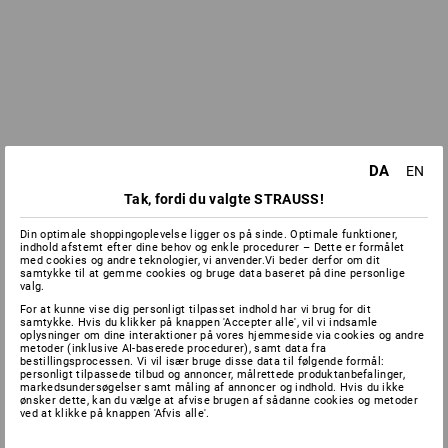
DA
EN
Tak, fordi du valgte STRAUSS!
Din optimale shoppingoplevelse ligger os på sinde. Optimale funktioner,
indhold afstemt efter dine behov og enkle procedurer – Dette er formålet
med cookies og andre teknologier, vi anvender.Vi beder derfor om dit
samtykke til at gemme cookies og bruge data baseret på dine personlige
valg.
For at kunne vise dig personligt tilpasset indhold har vi brug for dit
samtykke. Hvis du klikker på knappen 'Accepter alle', vil vi indsamle
oplysninger om dine interaktioner på vores hjemmeside via cookies og andre
metoder (inklusive AI-baserede procedurer), samt data fra
bestillingsprocessen. Vi vil især bruge disse data til følgende formål:
personligt tilpassede tilbud og annoncer, målrettede produktanbefalinger,
markedsundersøgelser samt måling af annoncer og indhold. Hvis du ikke
ønsker dette, kan du vælge at afvise brugen af sådanne cookies og metoder
ved at klikke på knappen 'Afvis alle'.