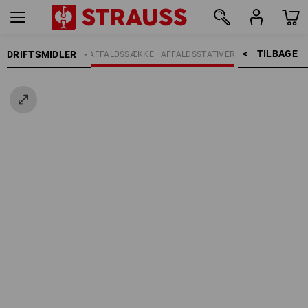
TILBAGE    >
DRIFTSMIDLER
FALDSHÅNDTERING
AFFALDSSÆKKE | AFFALDSSTATIVER