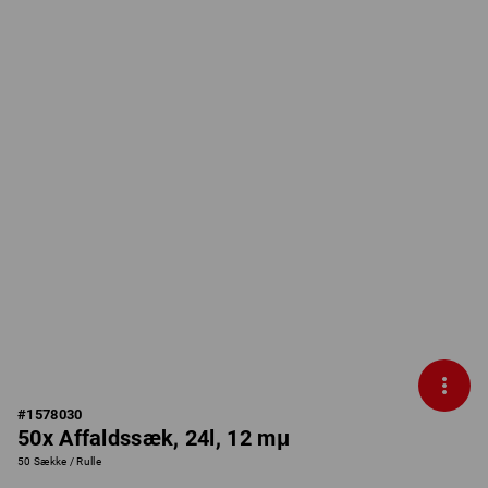
#
1578030
50x Affaldssæk, 24l, 12 mμ
50 Sække / Rulle