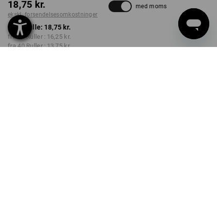
18,75 kr.
med moms
ekskl. forsendelsesomkostninger
fra 1 Rulle:
18,75 kr.
fra 10 Ruller :
16,25 kr.
fra 40 Ruller :
13,75 kr.
Leveringstid ca. 3-6
hverdage
Mængderabat
fra 1 Rulle
fra 10 Ruller
fra 40 Ruller
Besparelser:
Besparelser:
Besparelser:
0
%/
Rulle
13
%/
Ruller
27
%/
Ruller
Rulle