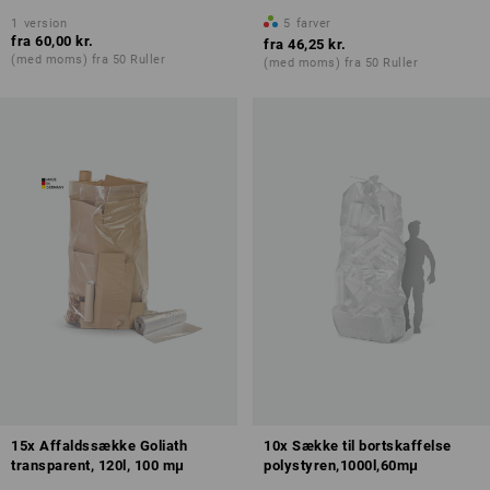
1
version
5
farver
fra
60,00 kr.
fra
46,25 kr.
(med moms) fra 50 Ruller
(med moms) fra 50 Ruller
15x Affaldssække Goliath
10x Sække til bortskaffelse
transparent, 120l, 100 mμ
polystyren,1000l,60mμ