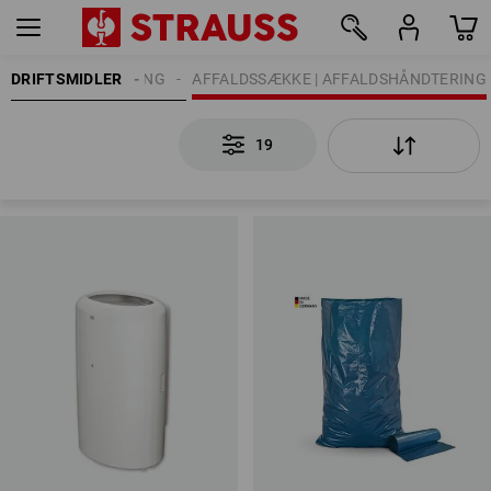
DRIFTSMIDLER
RENGØRING
AFFALDSSÆKKE | AFFALDSHÅNDTERING
19
19