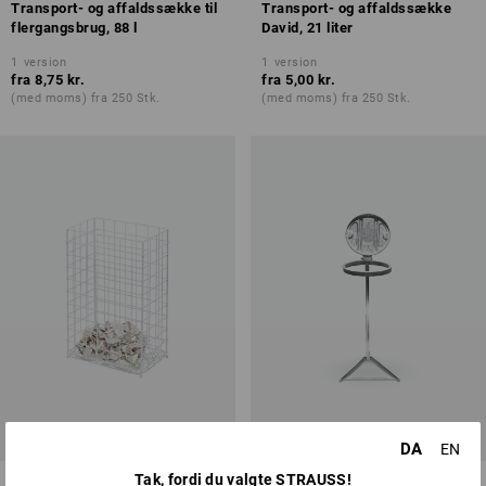
Transport- og affaldssække til
Transport- og affaldssække
flergangsbrug, 88 l
David, 21 liter
1
version
1
version
fra
8,75 kr.
fra
5,00 kr.
(med moms) fra 250 Stk.
(med moms) fra 250 Stk.
DA
EN
Tak, fordi du valgte STRAUSS!
Affaldskurv til
Stativ til affaldssække