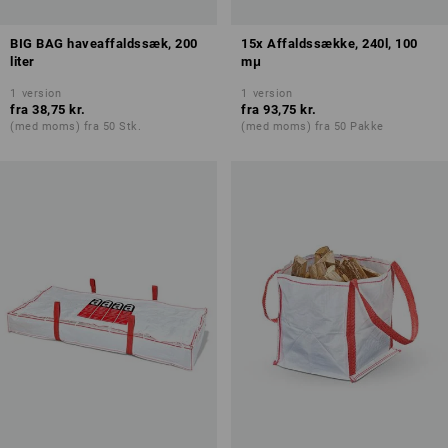
BIG BAG haveaffaldssæk, 200
15x Affaldssække, 240l, 100
liter
mμ
1
version
1
version
fra
38,75 kr.
fra
93,75 kr.
(med moms) fra 50 Stk.
(med moms) fra 50 Pakke