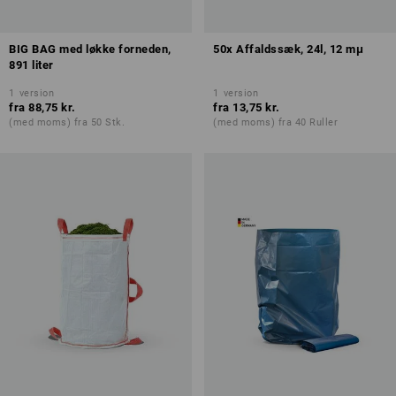
BIG BAG med løkke forneden,
50x Affaldssæk, 24l, 12 mμ
891 liter
1
version
1
version
fra
88,75 kr.
fra
13,75 kr.
(med moms) fra 50 Stk.
(med moms) fra 40 Ruller