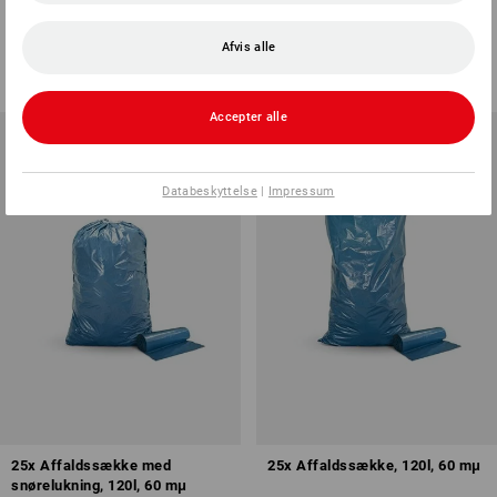
affaldskurv, 87l, 25 mμ
1
version
1
version
Afvis alle
fra
57,50 kr.
fra
648,75 kr.
(med moms) fra 10 Ruller
(med moms) fra 3 Stk.
Accepter alle
Databeskyttelse
|
Impressum
25x Affaldssække med
25x Affaldssække, 120l, 60 mμ
snørelukning, 120l, 60 mμ