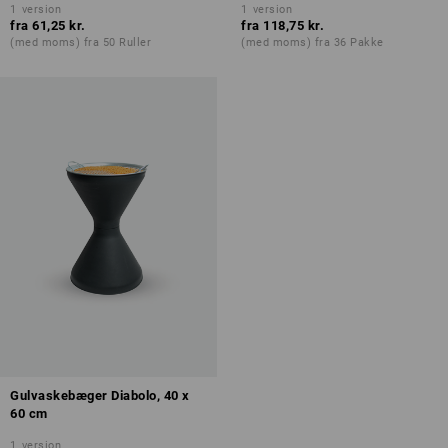
1
version
1
version
fra
61,25 kr.
fra
118,75 kr.
(med moms) fra 50 Ruller
(med moms) fra 36 Pakke
Gulvaskebæger Diabolo, 40 x
60 cm
1
version