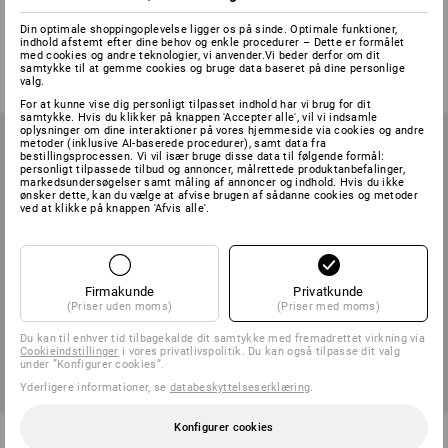
papirhåndklæder
Din optimale shoppingoplevelse ligger os på sinde. Optimale funktioner,
indhold afstemt efter dine behov og enkle procedurer – Dette er formålet
1
version
1
version
med cookies og andre teknologier, vi anvender.Vi beder derfor om dit
fra
198,75 kr.
fra
798,75 kr.
samtykke til at gemme cookies og bruge data baseret på dine personlige
(med moms) fra 2 Stk.
(med moms) fra 3 Stk.
valg.
For at kunne vise dig personligt tilpasset indhold har vi brug for dit
samtykke. Hvis du klikker på knappen 'Accepter alle', vil vi indsamle
oplysninger om dine interaktioner på vores hjemmeside via cookies og andre
metoder (inklusive AI-baserede procedurer), samt data fra
bestillingsprocessen. Vi vil især bruge disse data til følgende formål:
personligt tilpassede tilbud og annoncer, målrettede produktanbefalinger,
markedsundersøgelser samt måling af annoncer og indhold. Hvis du ikke
ønsker dette, kan du vælge at afvise brugen af sådanne cookies og metoder
ved at klikke på knappen 'Afvis alle'.
Firmakunde
Privatkunde
(Priser uden moms)
(Priser med moms)
Du kan til enhver tid tilbagekalde dit samtykke med fremadrettet virkning via
Cookieindstillinger
i vores privatlivspolitik. Du kan også tilpasse dit valg
under ”Konfigurer cookies”.
Yderligere informationer, se
databeskyttelseserklæring
.
Konfigurer cookies
50x Affaldssække til
Vægholder til affaldssække