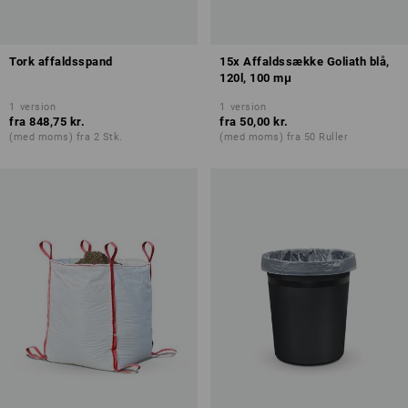
Tork affaldsspand
15x Affaldssække Goliath blå,
120l, 100 mμ
1
version
1
version
fra
848,75 kr.
fra
50,00 kr.
(med moms) fra 2 Stk.
(med moms) fra 50 Ruller