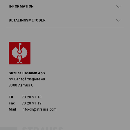
INFORMATION
BETALINGSMETODER
Strauss Danmark ApS
Ny Banegårdsgade 48
8000 Aarhus C
Tlf
70 20 91 18
Fax
70 20 91 19
Mail
info-dk@strauss.com