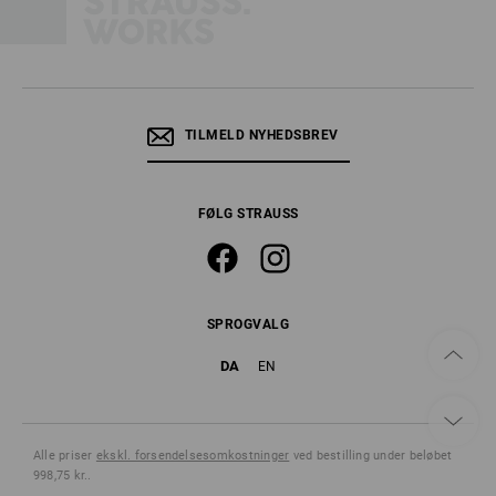
TILMELD NYHEDSBREV
FØLG STRAUSS
SPROGVALG
DA
EN
Alle priser
ekskl. forsendelsesomkostninger
ved bestilling under beløbet
998,75 kr..