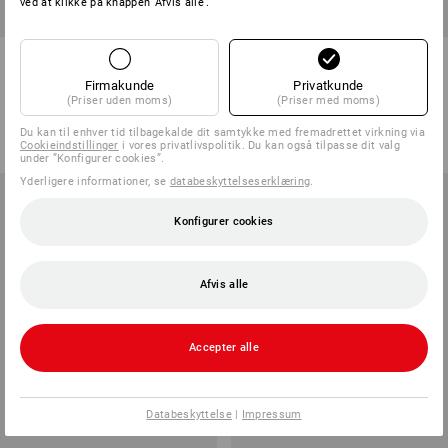
ved at klikke på knappen 'Afvis alle'.
Båndstrammersæt 1 del
Båndstrammer, 2 dele med
skralde/sæt 6 stk
skralde+karabin
Firmakunde
Privatkunde
(Priser uden moms)
(Priser med moms)
1
version
1
version
fra
158,75 kr.
fra
118,75 kr.
Du kan til enhver tid tilbagekalde dit samtykke med fremadrettet virkning via
(med moms) fra 10 Sæt
(med moms) fra 6 Stk.
Cookieindstillinger
i vores privatlivspolitik. Du kan også tilpasse dit valg
under ”Konfigurer cookies”.
Yderligere informationer, se
databeskyttelseserklæring
.
Konfigurer cookies
Afvis alle
Accepter alle
Databeskyttelse
|
Impressum