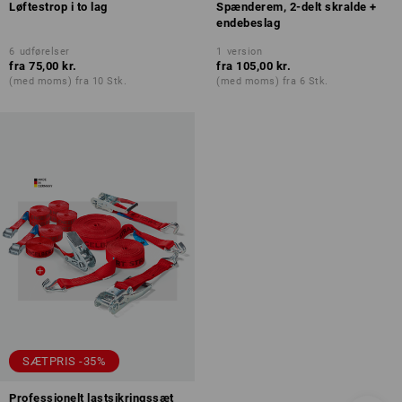
Løftestrop i to lag
Spænderem, 2-delt skralde +
endebeslag
6
udførelser
1
version
fra
75,00 kr.
fra
105,00 kr.
(med moms) fra 10 Stk.
(med moms) fra 6 Stk.
SÆTPRIS -35%
Professionelt lastsikringssæt