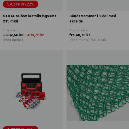
SÆTPRIS -22%
STRAUSSbox lastsikringssæt
Båndstrammer i 1 del med
215 midi
skralde
1
version
3
udførelser
1.932,50 kr.
1.498,75 kr.
fra
48,75 kr.
(med moms)
(med moms) fra 10 Stk.