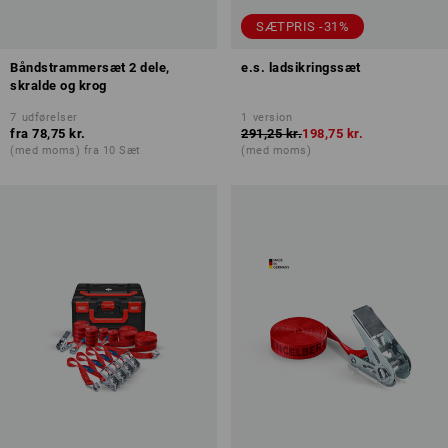
SÆTPRIS -31%
Båndstrammersæt 2 dele,
e.s. ladsikringssæt
skralde og krog
7
udførelser
1
version
fra
78,75 kr.
291,25 kr.
198,75 kr.
(med moms) fra 10 Sæt
(med moms)