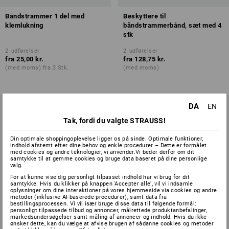
Båndstrammer 1 del med
Beskyttere til
klemlukning
båndstrammerbånd, sæt med 4
stk
2
udførelser
2
udførelser
fra
25,00 kr.
fra
128,75 kr.
(med moms) fra 3 Stk.
(med moms)
DA
EN
Tak, fordi du valgte STRAUSS!
Din optimale shoppingoplevelse ligger os på sinde. Optimale funktioner,
indhold afstemt efter dine behov og enkle procedurer – Dette er formålet
med cookies og andre teknologier, vi anvender.Vi beder derfor om dit
samtykke til at gemme cookies og bruge data baseret på dine personlige
valg.
For at kunne vise dig personligt tilpasset indhold har vi brug for dit
samtykke. Hvis du klikker på knappen 'Accepter alle', vil vi indsamle
oplysninger om dine interaktioner på vores hjemmeside via cookies og andre
metoder (inklusive AI-baserede procedurer), samt data fra
bestillingsprocessen. Vi vil især bruge disse data til følgende formål:
personligt tilpassede tilbud og annoncer, målrettede produktanbefalinger,
markedsundersøgelser samt måling af annoncer og indhold. Hvis du ikke
ønsker dette, kan du vælge at afvise brugen af sådanne cookies og metoder