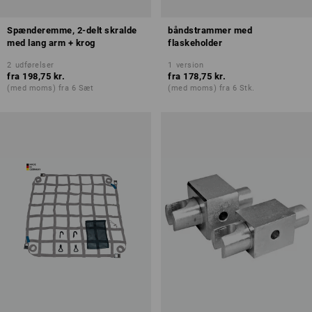
Spænderemme, 2-delt skralde
båndstrammer med
med lang arm + krog
flaskeholder
2
udførelser
1
version
fra
198,75 kr.
fra
178,75 kr.
(med moms) fra 6 Sæt
(med moms) fra 6 Stk.