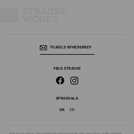
TILMELD NYHEDSBREV
FØLG STRAUSS
SPROGVALG
DA
EN
Alle priser
ekskl. forsendelsesomkostninger
ved bestilling under beløbet