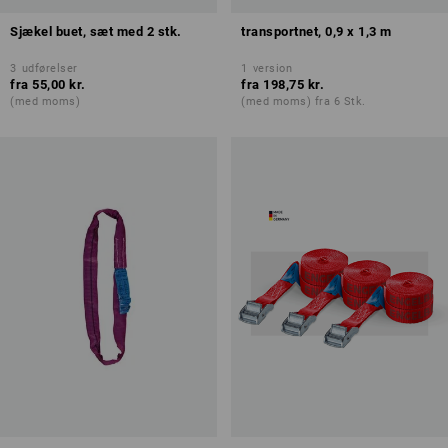
Sjækel buet, sæt med 2 stk.
transportnet, 0,9 x 1,3 m
3
udførelser
1
version
fra
55,00 kr.
fra
198,75 kr.
(med moms)
(med moms) fra 6 Stk.