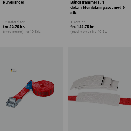
Rundslinger
Båndstrammers. 1
del.,m.klemlukning,sæt med 6
stk.
12
udførelser
1
version
fra
33,75 kr.
fra
138,75 kr.
(med moms) fra 10 Stk.
(med moms) fra 10 Sæt