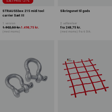
SÆTPRIS -21%
STRAUSSbox 215 midi tool
Sikringsnet til gods
carrier Sæt III
1
version
2
udførelser
1.902,50 kr.
1.498,75 kr.
fra
248,75 kr.
(med moms)
(med moms) fra 6 Stk.