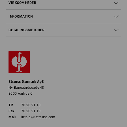
VIRKSOMHEDER
INFORMATION
BETALINGSMETODER
Strauss Danmark ApS
Ny Banegårdsgade 48
8000 Aarhus C
Tlf
70 20 91 18
Fax
70 20 91 19
Mail
info-dk@strauss.com