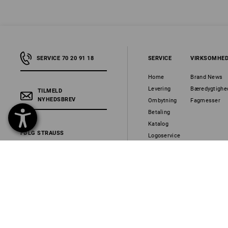
SERVICE 70 20 91 18
SERVICE
VIRKSOMHE
Home
Brand News
Levering
Bæredygtighe
TILMELD
NYHEDSBREV
Ombytning
Fagmesser
Betaling
Katalog
FØLG STRAUSS
Logoservice
Nyhedsbrev
SPROGVALG
DA
EN