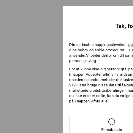
Tak, f
Din optimale shoppingoplevelse ligge
dine behov og enkle procedurer – De
anvender.Vi beder derfor om dit sam
personlige valg.
For at kunne vise dig personligt tilp
knappen 'Accepter alle', vil vi inds
cookies og andre metoder (inklusive
Vi vil især bruge disse data til følg
målrettede produktanbefalinger, ma
du ikke ønsker dette, kan du vælge 
på knappen 'Afvis alle'.
Firmakunde