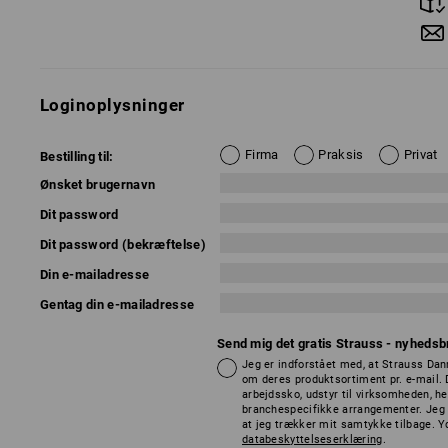
Loginoplysninger
Firma
Praksis
Privat
Bestilling til:
Ønsket brugernavn
Dit password
Dit password (bekræftelse)
Din e-mailadresse
Gentag din e-mailadresse
Send mig det gratis Strauss - nyhedsb
Jeg er indforstået med, at Strauss D
om deres produktsortiment pr. e-mail. 
arbejdssko, udstyr til virksomheden, h
branchespecifikke arrangementer. Jeg 
at jeg trækker mit samtykke tilbage. Yd
databeskyttelseserklæring
.