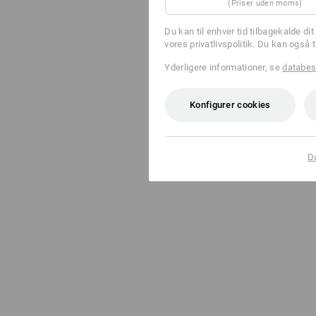
(Priser uden moms)
Du kan til enhver tid tilbagekalde d
vores privatlivspolitik. Du kan også 
Yderligere informationer, se
databes
Konfigurer cookies
D