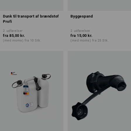
Dunk til transport af brændstof
Byggespand
Profi
2
udførelser
2
udførelser
fra
85,00 kr.
fra
15,00 kr.
(med moms) fra 10 Stk.
(med moms) fra 25 Stk.