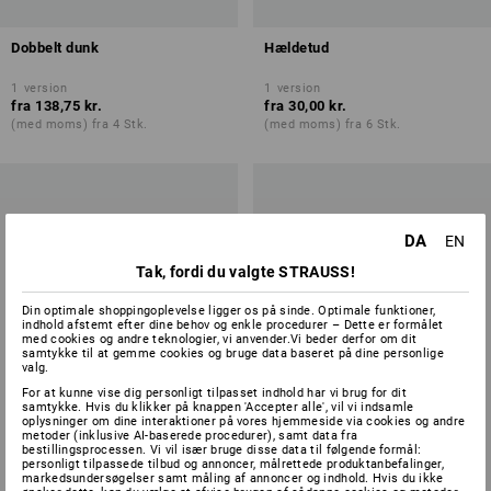
Dobbelt dunk
Hældetud
1
version
1
version
fra
138,75 kr.
fra
30,00 kr.
(med moms) fra 4 Stk.
(med moms) fra 6 Stk.
DA
EN
Tak, fordi du valgte STRAUSS!
Din optimale shoppingoplevelse ligger os på sinde. Optimale funktioner,
indhold afstemt efter dine behov og enkle procedurer – Dette er formålet
med cookies og andre teknologier, vi anvender.Vi beder derfor om dit
samtykke til at gemme cookies og bruge data baseret på dine personlige
valg.
For at kunne vise dig personligt tilpasset indhold har vi brug for dit
samtykke. Hvis du klikker på knappen 'Accepter alle', vil vi indsamle
oplysninger om dine interaktioner på vores hjemmeside via cookies og andre
metoder (inklusive AI-baserede procedurer), samt data fra
bestillingsprocessen. Vi vil især bruge disse data til følgende formål:
personligt tilpassede tilbud og annoncer, målrettede produktanbefalinger,
markedsundersøgelser samt måling af annoncer og indhold. Hvis du ikke