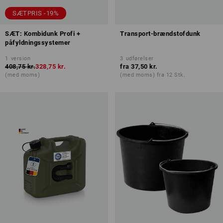
SÆTPRIS -19%
SÆT: Kombidunk Profi +
Transport-brændstofdunk
påfyldningssystemer
1
version
3
udførelser
408,75 kr.
328,75 kr.
fra
37,50 kr.
(med moms)
(med moms) fra 12 Stk.