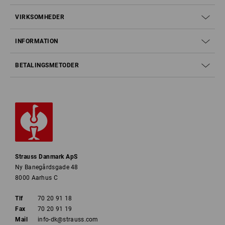
VIRKSOMHEDER
INFORMATION
BETALINGSMETODER
Strauss Danmark ApS
Ny Banegårdsgade 48
8000 Aarhus C
Tlf
70 20 91 18
Fax
70 20 91 19
Mail
info-dk@strauss.com