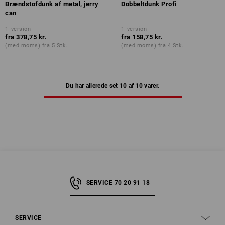
Brændstofdunk af metal, jerry
Dobbeltdunk Profi
can
1
version
1
version
fra
378,75 kr.
fra
158,75 kr.
(med moms) fra 5 Stk.
(med moms) fra 4 Stk.
Du har allerede set 10 af 10 varer.
SERVICE 70 20 91 18
SERVICE