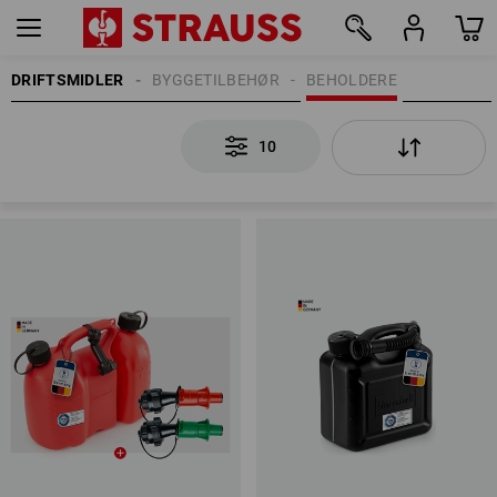
DRIFTSMIDLER
BYGGETILBEHØR
BEHOLDERE
10
10