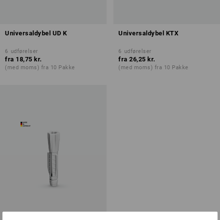
Universaldybel UD K
Universaldybel KTX
6
udførelser
6
udførelser
fra
18,75 kr.
fra
26,25 kr.
(med moms) fra 10 Pakke
(med moms) fra 10 Pakke