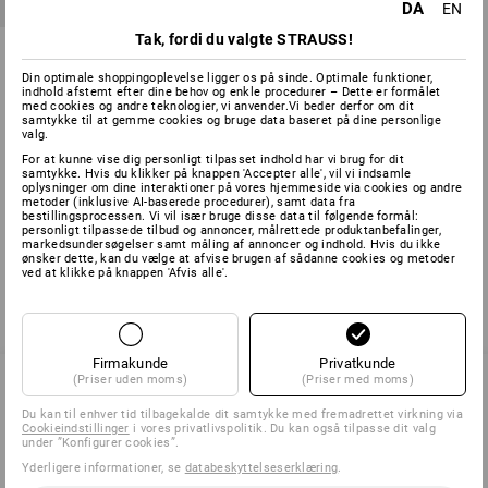
DA
EN
Tak, fordi du valgte STRAUSS!
Universaldybel UD
Din optimale shoppingoplevelse ligger os på sinde. Optimale funktioner,
6
udførelser
indhold afstemt efter dine behov og enkle procedurer – Dette er formålet
fra
17,50 kr.
med cookies og andre teknologier, vi anvender.Vi beder derfor om dit
samtykke til at gemme cookies og bruge data baseret på dine personlige
(med moms) fra 10 Pakke
valg.
For at kunne vise dig personligt tilpasset indhold har vi brug for dit
samtykke. Hvis du klikker på knappen 'Accepter alle', vil vi indsamle
oplysninger om dine interaktioner på vores hjemmeside via cookies og andre
metoder (inklusive AI-baserede procedurer), samt data fra
Du har allerede set 3 af 3 varer.
bestillingsprocessen. Vi vil især bruge disse data til følgende formål:
personligt tilpassede tilbud og annoncer, målrettede produktanbefalinger,
markedsundersøgelser samt måling af annoncer og indhold. Hvis du ikke
ønsker dette, kan du vælge at afvise brugen af sådanne cookies og metoder
ved at klikke på knappen 'Afvis alle'.
Firmakunde
Privatkunde
(Priser uden moms)
(Priser med moms)
Du kan til enhver tid tilbagekalde dit samtykke med fremadrettet virkning via
SERVICE 70 20 91 18
Cookieindstillinger
i vores privatlivspolitik. Du kan også tilpasse dit valg
under ”Konfigurer cookies”.
Yderligere informationer, se
databeskyttelseserklæring
.