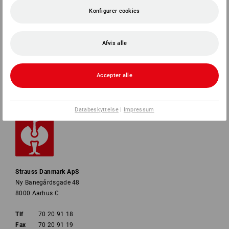
SERVICE
Konfigurer cookies
VIRKSOMHEDER
Afvis alle
INFORMATION
Accepter alle
BETALINGSMETODER
Databeskyttelse
|
Impressum
Strauss Danmark ApS
Ny Banegårdsgade 48
8000 Aarhus C
Tlf
70 20 91 18
Fax
70 20 91 19