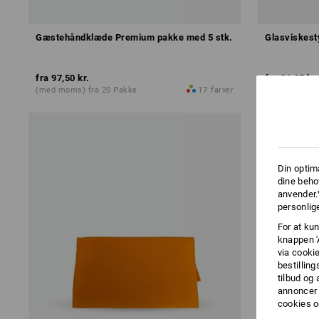
Gæstehåndklæde Premium pakke med 5 stk.
Glasviskest
fra
97,50 kr.
fra
21,25 kr.
(med moms) fra 20 Pakke
17
farver
(med moms) f
Din optim
dine beho
anvender.
personlige
For at kun
knappen '
via cooki
bestilling
tilbud og
annoncer 
cookies o