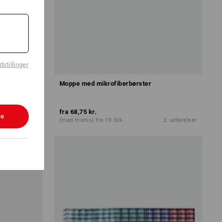
stillinger
Moppe med mikrofiberbørster
fra
68,75 kr.
le
5
farver
(med moms) fra 10 Stk.
2
udførelser