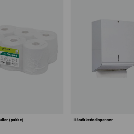
ller (pakke)
Håndklædedispenser