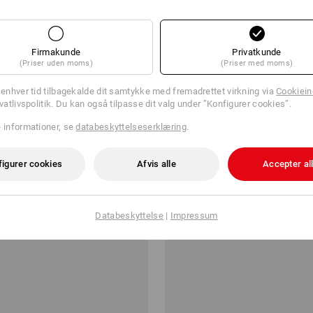
Firmakunde
Privatkunde
(Priser uden moms)
(Priser med moms)
l enhver tid tilbagekalde dit samtykke med fremadrettet virkning via
Cookieind
ivatlivspolitik. Du kan også tilpasse dit valg under ”Konfigurer cookies”.
, pakke med 20 stk.
e.s. Viskestykker solid, 3-pak
e informationer, se
databeskyttelseserklæring
.
fra
68,75 kr.
figurer cookies
Afvis alle
Accepter al
ra 3 Pakke
1
farve
(med moms) fra 10 Pakke
Databeskyttelse
|
Impressum