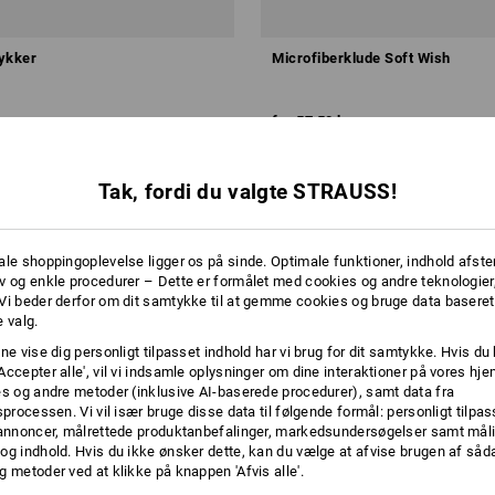
ykker
Microfiberklude Soft Wish
fra
57,50 kr.
ra 10 Stk.
1
version
(med moms) fra 4 Pakke
Tak, fordi du valgte STRAUSS!
ale shoppingoplevelse ligger os på sinde. Optimale funktioner, indhold afste
v og enkle procedurer – Dette er formålet med cookies og andre teknologier,
Vi beder derfor om dit samtykke til at gemme cookies og bruge data baseret
 valg.
ne vise dig personligt tilpasset indhold har vi brug for dit samtykke. Hvis du 
Accepter alle', vil vi indsamle oplysninger om dine interaktioner på vores h
es og andre metoder (inklusive AI-baserede procedurer), samt data fra
sprocessen. Vi vil især bruge disse data til følgende formål: personligt tilpa
 annoncer, målrettede produktanbefalinger, markedsundersøgelser samt måli
og indhold. Hvis du ikke ønsker dette, kan du vælge at afvise brugen af så
g metoder ved at klikke på knappen 'Afvis alle'.