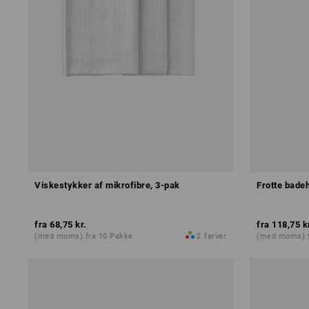
Viskestykker af mikrofibre, 3-pak
Frotte bad
fra
68,75 kr.
fra
118,75 k
(med moms) fra 10 Pakke
2
farver
(med moms) f