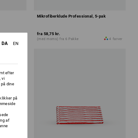
Mikrofiberklude Professional, 5-pak
fra
58,75 kr.
4
farver
(med moms) fra 6 Pakke
4
farver
DA
EN
mt efter
 vi
 på dine
klikker på
jemmeside
ssede
ng af
danne