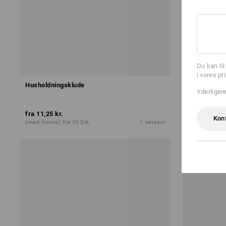
Du kan ti
i vores pr
Husholdningsklude
Svampeklude
Yderliger
fra
11,25 kr.
fra
53,75 kr.
Kon
(med moms) fra 10 Stk.
1
version
(med moms) f