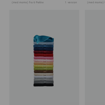
(med moms) fra 6 Pakke
1
version
(med moms) f