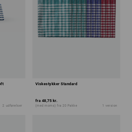
ft
Viskestykker Standard
fra
48,75 kr.
2
udførelser
(med moms) fra 20 Pakke
1
version