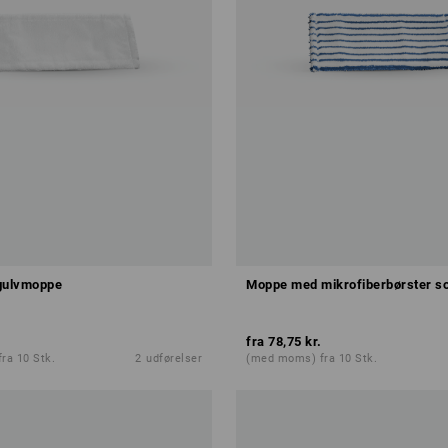
-gulvmoppe
Moppe med mikrofiberbørster so
fra
78,75 kr.
ra 10 Stk.
2
udførelser
(med moms) fra 10 Stk.