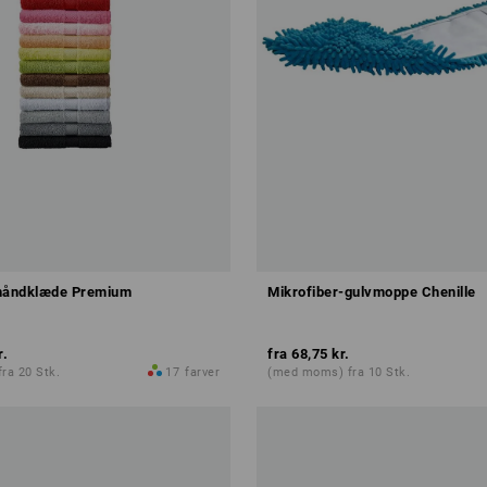
ehåndklæde Premium
Mikrofiber-gulvmoppe Chenille
r.
fra
68,75 kr.
ra 20 Stk.
17
farver
(med moms) fra 10 Stk.