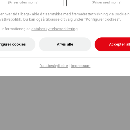
(Priser uden moms)
(Priser med moms)
l enhver tid tilbagekalde dit samtykke med fremadrettet virkning via
Cookieind
ivatlivspolitik. Du kan også tilpasse dit valg under ”Konfigurer cookies”.
e informationer, se
databeskyttelseserklæring
.
figurer cookies
Afvis alle
Accepter al
Databeskyttelse
|
Impressum