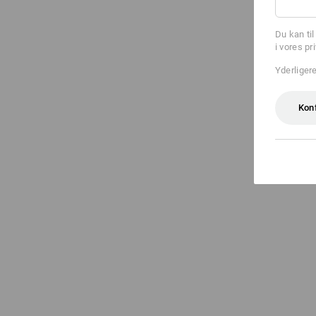
Du kan ti
i vores pr
Yderliger
Kon