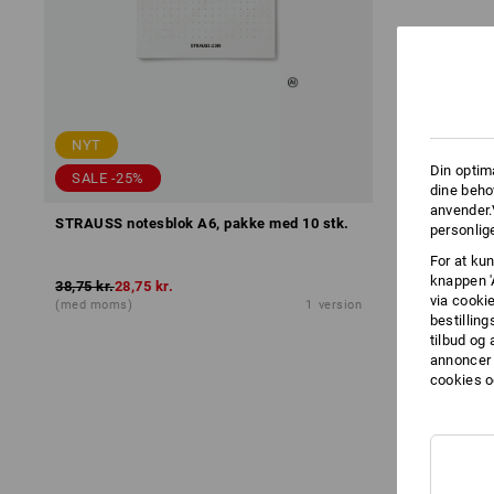
NYT
Din optim
SALE -25%
dine beho
anvender.
STRAUSS notesblok A6, pakke med 10 stk.
personlige
For at kun
knappen '
38,75 kr.
28,75 kr.
via cooki
(med moms)
1
version
bestilling
tilbud og
annoncer 
cookies o