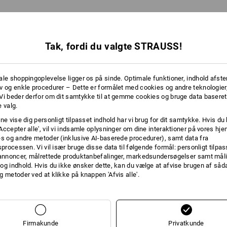
Tak, fordi du valgte STRAUSS!
ale shoppingoplevelse ligger os på sinde. Optimale funktioner, indhold afste
v og enkle procedurer – Dette er formålet med cookies og andre teknologier,
Vi beder derfor om dit samtykke til at gemme cookies og bruge data baseret
 valg.
ne vise dig personligt tilpasset indhold har vi brug for dit samtykke. Hvis du 
Accepter alle', vil vi indsamle oplysninger om dine interaktioner på vores h
es og andre metoder (inklusive AI-baserede procedurer), samt data fra
sprocessen. Vi vil især bruge disse data til følgende formål: personligt tilpa
 annoncer, målrettede produktanbefalinger, markedsundersøgelser samt måli
og indhold. Hvis du ikke ønsker dette, kan du vælge at afvise brugen af så
Du har allerede set 1 af 1 varer.
g metoder ved at klikke på knappen 'Afvis alle'.
Firmakunde
Privatkunde