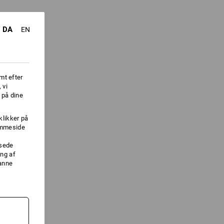
DA
EN
mt efter
 vi
 på dine
klikker på
jemmeside
ssede
ng af
danne