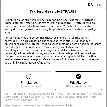
DA
EN
Tak, fordi du valgte STRAUSS!
Træskrue rustfri-plus+
Universalskrue plus med
forsænket hoved+borehoved
forsænket hoved, TG, vz
Din optimale shoppingoplevelse ligger os på sinde. Optimale funktioner,
indhold afstemt efter dine behov og enkle procedurer – Dette er formålet
3
udførelser
4
udførelser
med cookies og andre teknologier, vi anvender.Vi beder derfor om dit
fra
102,50 kr.
fra
27,50 kr.
samtykke til at gemme cookies og bruge data baseret på dine personlige
valg.
(med moms) fra 10 Pakke
(med moms) fra 10 Pakke
For at kunne vise dig personligt tilpasset indhold har vi brug for dit
samtykke. Hvis du klikker på knappen 'Accepter alle', vil vi indsamle
oplysninger om dine interaktioner på vores hjemmeside via cookies og andre
metoder (inklusive AI-baserede procedurer), samt data fra
bestillingsprocessen. Vi vil især bruge disse data til følgende formål:
Du har allerede set 4 af 4 varer.
personligt tilpassede tilbud og annoncer, målrettede produktanbefalinger,
markedsundersøgelser samt måling af annoncer og indhold. Hvis du ikke
ønsker dette, kan du vælge at afvise brugen af sådanne cookies og metoder
ved at klikke på knappen 'Afvis alle'.
Firmakunde
Privatkunde
(Priser uden moms)
(Priser med moms)
Du kan til enhver tid tilbagekalde dit samtykke med fremadrettet virkning via
Cookieindstillinger
i vores privatlivspolitik. Du kan også tilpasse dit valg
SERVICE 70 20 91 18
under ”Konfigurer cookies”.
Yderligere informationer, se
databeskyttelseserklæring
.