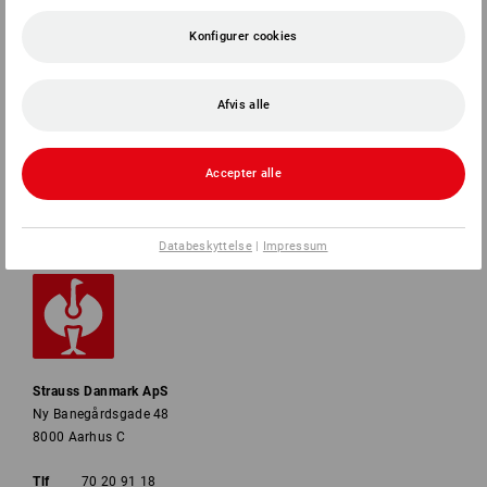
SERVICE
Konfigurer cookies
VIRKSOMHEDER
Afvis alle
INFORMATION
Accepter alle
BETALINGSMETODER
Databeskyttelse
|
Impressum
Strauss Danmark ApS
Ny Banegårdsgade 48
8000 Aarhus C
Tlf
70 20 91 18