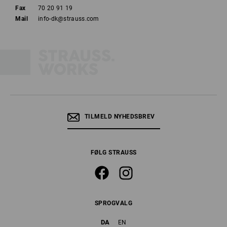
Fax
70 20 91 19
Mail
info-dk@strauss.com
TILMELD NYHEDSBREV
FØLG STRAUSS
SPROGVALG
DA
EN