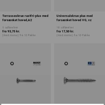
Terrasseskrue rustfri-plus med
Universalskrue plus med
forsænket hoved,A2
forsænket hoved VG, vz
5
udførelser
16
udførelser
fra
93,75 kr.
fra
17,50 kr.
(med moms) fra 10 Pakke
(med moms) fra 10 Pakke