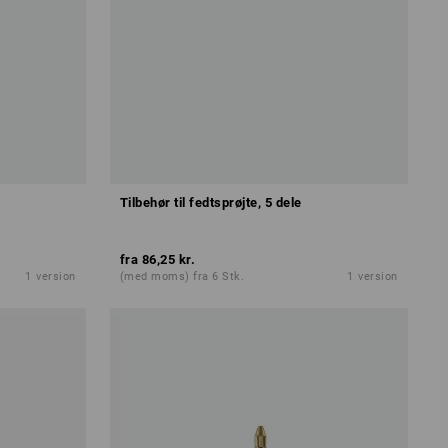
Tilbehør til fedtsprøjte, 5 dele
fra
86,25 kr.
1
version
(med moms) fra 6 Stk.
1
version