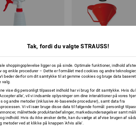
Tak, fordi du valgte STRAUSS!
ale shoppingoplevelse ligger os på sinde. Optimale funktioner, indhold afste
v og enkle procedurer – Dette er formålet med cookies og andre teknologier,
Vi beder derfor om dit samtykke til at gemme cookies og bruge data baseret
 valg.
ne vise dig personligt tilpasset indhold har vi brug for dit samtykke. Hvis du 
Accepter alle', vil vi indsamle oplysninger om dine interaktioner på vores h
tøver 750 ml
Allround tragt med fleksibelt udl
es og andre metoder (inklusive AI-baserede procedurer), samt data fra
sprocessen. Vi vil især bruge disse data til følgende formål: personligt tilpa
 annoncer, målrettede produktanbefalinger, markedsundersøgelser samt måli
fra
55,00 kr.
og indhold. Hvis du ikke ønsker dette, kan du vælge at afvise brugen af så
ra 6 Stk.
1
version
(med moms) fra 6 Stk.
g metoder ved at klikke på knappen 'Afvis alle'.