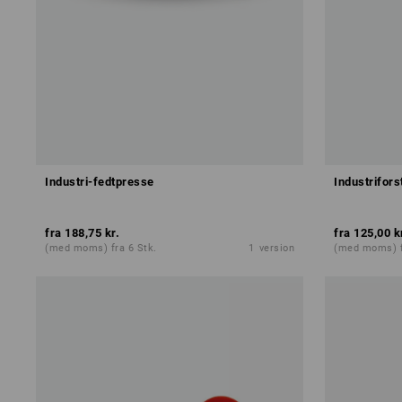
Industri-fedtpresse
Industrifors
fra
188,75 kr.
fra
125,00 k
(med moms) fra 6 Stk.
1
version
(med moms) f