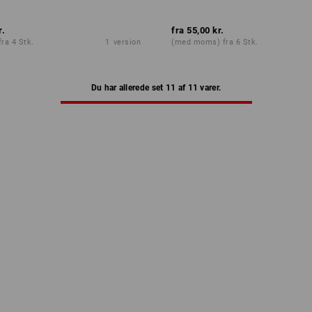
r.
fra
55,00 kr.
ra 4 Stk.
1
version
(med moms) fra 6 Stk.
Du har allerede set 11 af 11 varer.