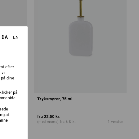
DA
EN
mt efter
 vi
 på dine
klikker på
jemmeside
øb
Tryksmører, 75 ml
ssede
ng af
fra
22,50 kr.
danne
1
version
(med moms) fra 6 Stk.
1
version