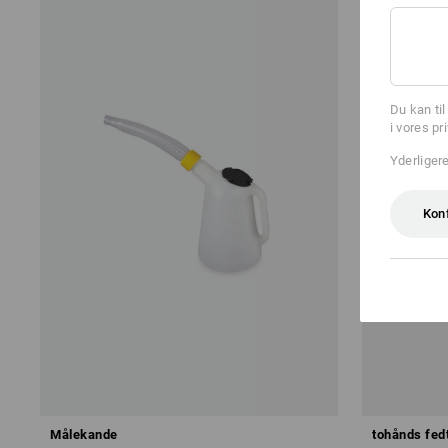
Du kan ti
i vores pr
Yderliger
Kon
Målekande
tohånds fed