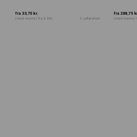
fra
33,75 kr.
fra
288,75 k
(med moms) fra 6 Stk.
2
udførelser
(med moms) f