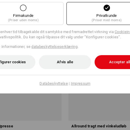
Firmakunde
Privatkunde
(Priser uden moms)
(Priser med moms)
l enhver tid tilbagekalde dit samtykke med fremadrettet virkning via
Cookieind
ivatlivspolitik. Du kan også tilpasse dit valg under ”Konfigurer cookies”.
e informationer, se
databeskyttelseserklæring
.
figurer cookies
Afvis alle
Accepter al
Databeskyttelse
|
Impressum
tpresse
Allround tragt med vinkeludløb