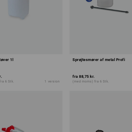
tøver 1l
Sprøjtesmører af metal Profi
r.
fra
88,75 kr.
ra 6 Stk.
1
version
(med moms) fra 6 Stk.