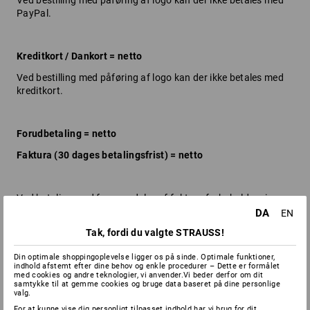
Ved bestilling med påføring af logo kan der ikke betales med
PayPal.
Kreditkort / Dankort = netto
Ved bestilling med påføring af logo kan der ikke betales med
kreditkort.
Forudbetaling = netto
Faktura (30 dages betalingsfrist) = netto
Ved betaling med fremsendelse af faktura forbeholder vi os
ret til efter manuel kontrol at kræve forudbetaling ved større
DA
EN
bestillinger. Betaling med PayPal og kreditkort er netto.
Tak, fordi du valgte STRAUSS!
Veksler modtages ikke. Kundens betaling betragtes som
Din optimale shoppingoplevelse ligger os på sinde. Optimale funktioner,
forsent, hvis den ikke er ankommet til Strauss inden for 30
indhold afstemt efter dine behov og enkle procedurer – Dette er formålet
dage, fra faktura eller betalingsoplysninger, modtaget af
med cookies og andre teknologier, vi anvender.Vi beder derfor om dit
samtykke til at gemme cookies og bruge data baseret på dine personlige
kunden.
valg.
Hvis du har spørgsmål, er vi parat til at besvare dem på
info-
For at kunne vise dig personligt tilpasset indhold har vi brug for dit