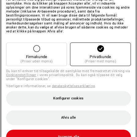
samtykke. Hvis du klikker på knappen 'Accepter alle', vil vi indsamle
dk@strauss.com
oplysninger om dine interaktioner på vores hjemmeside via cookies og andre
metoder (inklusive AI-baserede procedurer), samt data fra
bestillingsprocessen. Vi vil især bruge disse data til følgende formål:
personligt tilpassede tilbud og annoncer, målrettede produktanbefalinger,
markedsundersøgelser samt måling af annoncer og indhold. Hvis du ikke
tilbage
ønsker dette, kan du vælge at afvise brugen af sådanne cookies og metoder
ved at klikke på knappen 'Afvis alle'.
Firmakunde
Privatkunde
SERVICE 70 20 91 18
(Priser uden moms)
(Priser med moms)
Du kan til enhver tid tilbagekalde dit samtykke med fremadrettet virkning via
Cookieindstillinger
i vores privatlivspolitik. Du kan også tilpasse dit valg
under ”Konfigurer cookies”.
SERVICE
Yderligere informationer, se
databeskyttelseserklæring
.
VIRKSOMHEDER
Konfigurer cookies
INFORMATION
Afvis alle
BETALINGSMETODER
Accepter alle