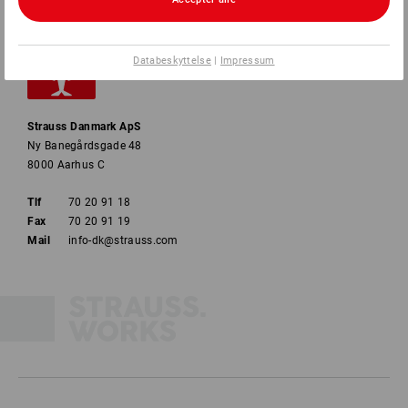
Databeskyttelse
|
Impressum
Strauss Danmark ApS
Ny Banegårdsgade 48
8000 Aarhus C
Tlf
70 20 91 18
Fax
70 20 91 19
Mail
info-dk@strauss.com